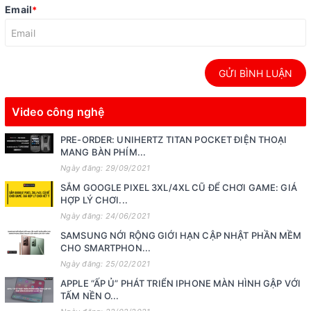
Email
*
GỬI BÌNH LUẬN
Video công nghệ
PRE-ORDER: UNIHERTZ TITAN POCKET ĐIỆN THOẠI
MANG BÀN PHÍM...
Ngày đăng: 29/09/2021
SẮM GOOGLE PIXEL 3XL/4XL CŨ ĐỂ CHƠI GAME: GIÁ
HỢP LÝ CHƠI...
Ngày đăng: 24/06/2021
SAMSUNG NỚI RỘNG GIỚI HẠN CẬP NHẬT PHẦN MỀM
CHO SMARTPHON...
Ngày đăng: 25/02/2021
APPLE “ẤP Ủ” PHÁT TRIỂN IPHONE MÀN HÌNH GẬP VỚI
TẤM NỀN O...