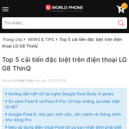
0
Toggle
navigation
Trang chủ
NEWS & TIPS
Top 5 cải tiến đặc biệt trên điện
thoại LG G8 ThinQ
Top 5 cải tiến đặc biệt trên điện thoại LG
G8 ThinQ
Đăng bởi
Hòa Trần
vào lúc 11/12/2019
Hướng dẫn kết nối tai nghe Google Pixel Buds A-series
So sánh Pixel 8 và Pixel 8 Pro: Có hay không sự khác biệt
rõ rệt?
Google Pixel 8: nhỏ gọn xinh xắn, vẫn mạnh và thông minh
như dòng Pro
Mẹo sử dụng điện thoại Pixel tối ưu bạn nhất định phải biết