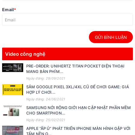
Email
*
GỬI BÌNH LUẬN
Video công nghệ
PRE-ORDER: UNIHERTZ TITAN POCKET ĐIỆN THOẠI
MANG BÀN PHÍM...
Ngày đăng: 29/09/2021
SẮM GOOGLE PIXEL 3XL/4XL CŨ ĐỂ CHƠI GAME: GIÁ
HỢP LÝ CHƠI...
Ngày đăng: 24/06/2021
SAMSUNG NỚI RỘNG GIỚI HẠN CẬP NHẬT PHẦN MỀM
CHO SMARTPHON...
Ngày đăng: 25/02/2021
APPLE “ẤP Ủ” PHÁT TRIỂN IPHONE MÀN HÌNH GẬP VỚI
TẤM NỀN O...