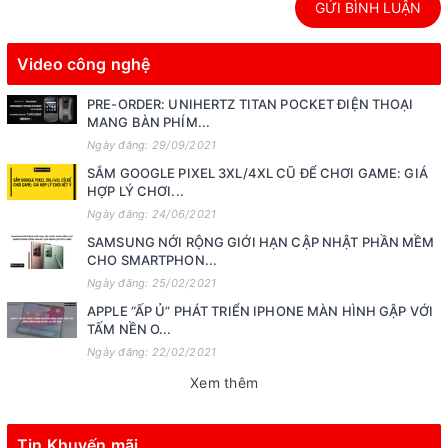
GỬI BÌNH LUẬN
Video công nghệ
PRE-ORDER: UNIHERTZ TITAN POCKET ĐIỆN THOẠI
MANG BÀN PHÍM...
Ngày đăng: 29/09/2021
SẮM GOOGLE PIXEL 3XL/4XL CŨ ĐỂ CHƠI GAME: GIÁ
HỢP LÝ CHƠI...
Ngày đăng: 24/06/2021
SAMSUNG NỚI RỘNG GIỚI HẠN CẬP NHẬT PHẦN MỀM
CHO SMARTPHON...
Ngày đăng: 25/02/2021
APPLE “ẤP Ủ” PHÁT TRIỂN IPHONE MÀN HÌNH GẬP VỚI
TẤM NỀN O...
Ngày đăng: 22/02/2021
Xem thêm
Tin Khuyến mãi