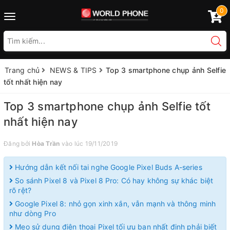
0
Toggle
navigation
Trang chủ
NEWS & TIPS
Top 3 smartphone chụp ảnh Selfie
tốt nhất hiện nay
Top 3 smartphone chụp ảnh Selfie tốt
nhất hiện nay
Đăng bởi
Hòa Trần
vào lúc 19/11/2019
Hướng dẫn kết nối tai nghe Google Pixel Buds A-series
So sánh Pixel 8 và Pixel 8 Pro: Có hay không sự khác biệt
rõ rệt?
Google Pixel 8: nhỏ gọn xinh xắn, vẫn mạnh và thông minh
như dòng Pro
Mẹo sử dụng điện thoại Pixel tối ưu bạn nhất định phải biết