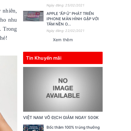
Ngày đăng: 25/02/2021
y nhiên,
APPLE “ẤP Ủ” PHÁT TRIỂN
IPHONE MÀN HÌNH GẬP VỚI
 cho nhu
TẤM NỀN O...
y. Trong
Ngày đăng: 22/02/2021
hé!
Xem thêm
Tin Khuyến mãi
VIỆT NAM VÔ ĐỊCH GIẢM NGAY 500K
Bốc thăm 100% trúng thưởng