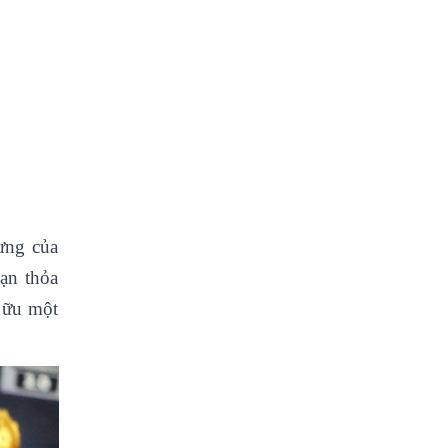
ưng của
ạn thỏa
 hữu một