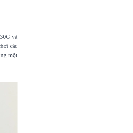
730G và
hơi các
uống một