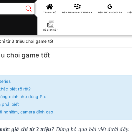
TRANG CHỦ
ĐIỆN THOẠI BLACKBERRY
ĐIỆN THOẠI GOOGLE
ĐIỆ
ĐỒ CHƠI SỐ
chỉ từ 3 triệu chơi game tốt
iệu chơi game tốt
series
hác biệt rõ rệt?
thông minh như dòng Pro
 phải biết
rải nghiệm, camera đỉnh cao
mức giá chỉ từ 3 triệu
? Đừng bỏ qua bài viết dưới đây.