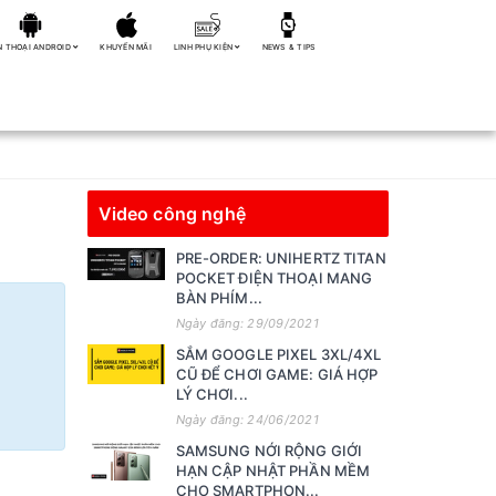
N THOẠI ANDROID
KHUYẾN MÃI
LINH PHỤ KIỆN
NEWS & TIPS
Video công nghệ
PRE-ORDER: UNIHERTZ TITAN
POCKET ĐIỆN THOẠI MANG
BÀN PHÍM...
Ngày đăng: 29/09/2021
SẮM GOOGLE PIXEL 3XL/4XL
CŨ ĐỂ CHƠI GAME: GIÁ HỢP
LÝ CHƠI...
Ngày đăng: 24/06/2021
SAMSUNG NỚI RỘNG GIỚI
HẠN CẬP NHẬT PHẦN MỀM
CHO SMARTPHON...