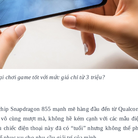
i chơi game tốt với mức giá chỉ từ 3 triệu?
 chip Snapdragon 855 mạnh mẽ hàng đầu đến từ Qualc
e vô cùng mượt mà, không hề kém cạnh với các mẫu điệ
Dù chiếc điện thoại này đã có “tuổi” nhưng không thể 
ể phục vụ cho nhu cầu giải trí của mình.