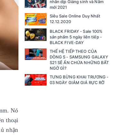
nhân dịp Giáng sinh và Năm
mới 2021
Siêu Sale Online Duy Nhất
12.12.2020
BLACK FRIDAY - Sale 100%
sản phẩm 5 ngày liên tiếp -
BLACK FIVE-DAY
THẾ HỆ TIẾP THEO CỦA
DÒNG S - SAMSUNG GALAXY
S21 SẼ ẨN CHỨA NHỮNG BẤT
NGỜ GÌ?
TƯNG BỪNG KHAI TRƯƠNG -
03 NGÀY GIẢM GIÁ RỰC RỠ
omm. Nó
n thoại
phủ nhận