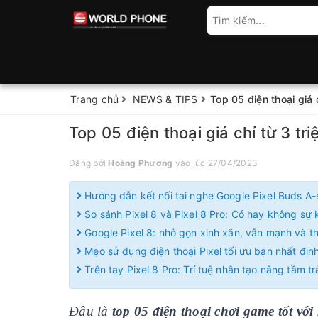
Trang chủ
NEWS & TIPS
Top 05 điện thoại giá 
Top 05 điện thoại giá chỉ từ 3 tr
Đăng bởi
Hoàng Phương
vào lúc 27/04/2023
Hướng dẫn kết nối tai nghe Google Pixel Buds A-
So sánh Pixel 8 và Pixel 8 Pro: Có hay không sự k
Google Pixel 8: nhỏ gọn xinh xắn, vẫn mạnh và 
Mẹo sử dụng điện thoại Pixel tối ưu bạn nhất định
Trên tay Pixel 8 Pro: Trí tuệ nhân tạo nâng tầm t
Đâu là
top 05 điện thoại chơi game tốt với 