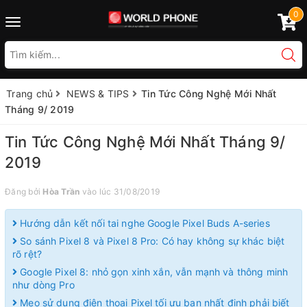
0
Toggle
navigation
Trang chủ
NEWS & TIPS
Tin Tức Công Nghệ Mới Nhất
Tháng 9/ 2019
Tin Tức Công Nghệ Mới Nhất Tháng 9/
2019
Đăng bởi
Hòa Trần
vào lúc 31/08/2019
Hướng dẫn kết nối tai nghe Google Pixel Buds A-series
So sánh Pixel 8 và Pixel 8 Pro: Có hay không sự khác biệt
rõ rệt?
Google Pixel 8: nhỏ gọn xinh xắn, vẫn mạnh và thông minh
như dòng Pro
Mẹo sử dụng điện thoại Pixel tối ưu bạn nhất định phải biết