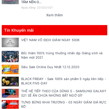
TẤM NỀN O...
Ngày đăng: 22/02/2021
Xem thêm
Tin Khuyến mãi
VIỆT NAM VÔ ĐỊCH GIẢM NGAY 500K
Bốc thăm 100% trúng thưởng nhân dịp Giáng sinh và
Năm mới 2021
Siêu Sale Online Duy Nhất 12.12.2020
BLACK FRIDAY - Sale 100% sản phẩm 5 ngày liên tiếp -
BLACK FIVE-DAY
THẾ HỆ TIẾP THEO CỦA DÒNG S - SAMSUNG GALAXY
S21 SẼ ẨN CHỨA NHỮNG BẤT NGỜ GÌ?
TƯNG BỪNG KHAI TRƯƠNG - 03 NGÀY GIẢM GIÁ RỰC
RỠ