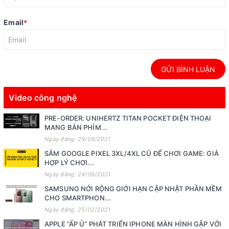
Email
*
GỬI BÌNH LUẬN
Video công nghệ
PRE-ORDER: UNIHERTZ TITAN POCKET ĐIỆN THOẠI
MANG BÀN PHÍM...
Ngày đăng: 29/09/2021
SẮM GOOGLE PIXEL 3XL/4XL CŨ ĐỂ CHƠI GAME: GIÁ
HỢP LÝ CHƠI...
Ngày đăng: 24/06/2021
SAMSUNG NỚI RỘNG GIỚI HẠN CẬP NHẬT PHẦN MỀM
CHO SMARTPHON...
Ngày đăng: 25/02/2021
APPLE “ẤP Ủ” PHÁT TRIỂN IPHONE MÀN HÌNH GẬP VỚI