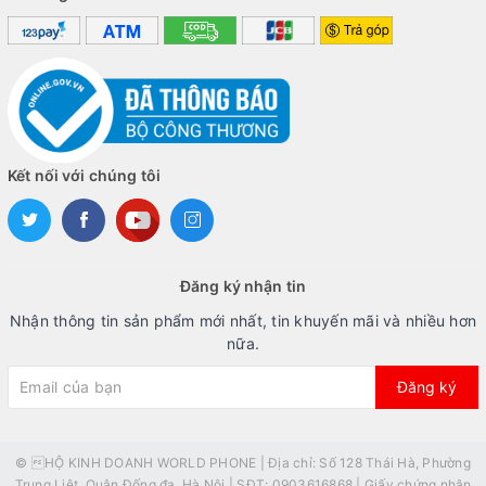
Kết nối với chúng tôi
Đăng ký nhận tin
Nhận thông tin sản phẩm mới nhất, tin khuyến mãi và nhiều hơn
nữa.
Đăng ký
© HỘ KINH DOANH WORLD PHONE | Địa chỉ: Số 128 Thái Hà, Phường
Trung Liệt, Quận Đống đa, Hà Nội | SĐT: 0903616868 | Giấy chứng nhận