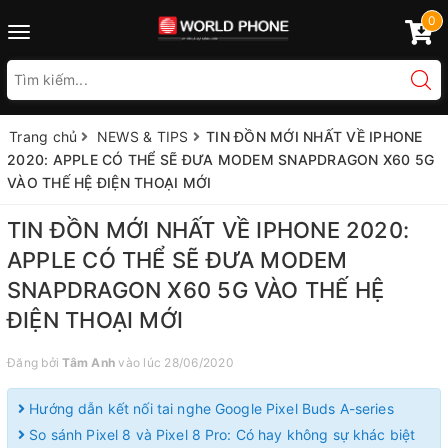
0
Toggle
navigation
Trang chủ
NEWS & TIPS
TIN ĐỒN MỚI NHẤT VỀ IPHONE
2020: APPLE CÓ THỂ SẼ ĐƯA MODEM SNAPDRAGON X60 5G
VÀO THẾ HỆ ĐIỆN THOẠI MỚI
TIN ĐỒN MỚI NHẤT VỀ IPHONE 2020:
APPLE CÓ THỂ SẼ ĐƯA MODEM
SNAPDRAGON X60 5G VÀO THẾ HỆ
ĐIỆN THOẠI MỚI
Đăng bởi
Tâm Anh
vào lúc 28/06/2020
Hướng dẫn kết nối tai nghe Google Pixel Buds A-series
So sánh Pixel 8 và Pixel 8 Pro: Có hay không sự khác biệt