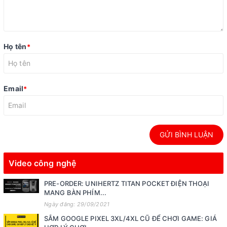
Họ tên
*
Email
*
GỬI BÌNH LUẬN
Video công nghệ
PRE-ORDER: UNIHERTZ TITAN POCKET ĐIỆN THOẠI
MANG BÀN PHÍM...
Ngày đăng: 29/09/2021
SẮM GOOGLE PIXEL 3XL/4XL CŨ ĐỂ CHƠI GAME: GIÁ