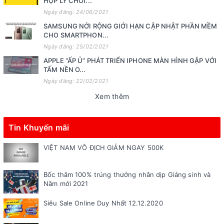
HỢP LÝ CHƠI...
Ngày đăng: 24/06/2021
SAMSUNG NỚI RỘNG GIỚI HẠN CẬP NHẬT PHẦN MỀM
CHO SMARTPHON...
Ngày đăng: 25/02/2021
APPLE “ẤP Ủ” PHÁT TRIỂN IPHONE MÀN HÌNH GẬP VỚI
TẤM NỀN O...
Ngày đăng: 22/02/2021
Xem thêm
Tin Khuyến mãi
VIỆT NAM VÔ ĐỊCH GIẢM NGAY 500K
Bốc thăm 100% trúng thưởng nhân dịp Giáng sinh và
Năm mới 2021
Siêu Sale Online Duy Nhất 12.12.2020