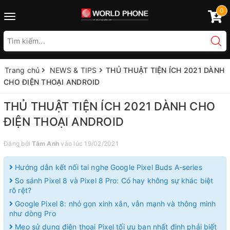
0
Toggle
navigation
Trang chủ
NEWS & TIPS
THỦ THUẬT TIỆN ÍCH 2021 DÀNH
CHO ĐIỆN THOẠI ANDROID
THỦ THUẬT TIỆN ÍCH 2021 DÀNH CHO
ĐIỆN THOẠI ANDROID
Đăng bởi
Tâm Anh
vào lúc 19/02/2021
Hướng dẫn kết nối tai nghe Google Pixel Buds A-series
So sánh Pixel 8 và Pixel 8 Pro: Có hay không sự khác biệt
rõ rệt?
Google Pixel 8: nhỏ gọn xinh xắn, vẫn mạnh và thông minh
như dòng Pro
Mẹo sử dụng điện thoại Pixel tối ưu bạn nhất định phải biết