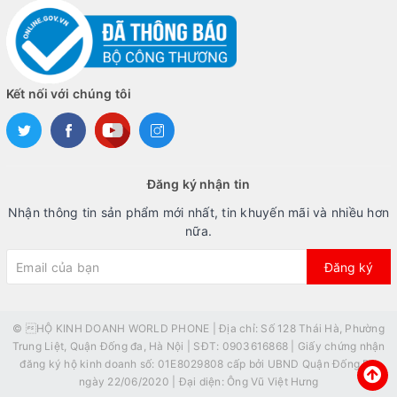
Kết nối với chúng tôi
Đăng ký nhận tin
Nhận thông tin sản phẩm mới nhất, tin khuyến mãi và nhiều hơn
nữa.
Đăng ký
© HỘ KINH DOANH WORLD PHONE | Địa chỉ: Số 128 Thái Hà, Phường
Trung Liệt, Quận Đống đa, Hà Nội | SĐT: 0903616868 | Giấy chứng nhận
đăng ký hộ kinh doanh số: 01E8029808 cấp bởi UBND Quận Đống Đa
ngày 22/06/2020 | Đại diện: Ông Vũ Việt Hưng