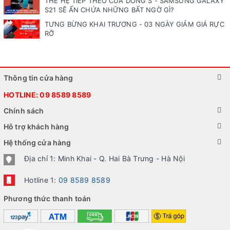
THẾ HỆ TIẾP THEO CỦA DÒNG S - SAMSUNG GALAXY
S21 SẼ ẨN CHỨA NHỮNG BẤT NGỜ GÌ?
TƯNG BỪNG KHAI TRƯƠNG - 03 NGÀY GIẢM GIÁ RỰC
RỠ
Thông tin cửa hàng
HOTLINE:
09 8589 8589
Chính sách
Hỗ trợ khách hàng
Hệ thống cửa hàng
Địa chỉ 1: Minh Khai - Q. Hai Bà Trưng - Hà Nội
Hotline 1:
09 8589 8589
Phương thức thanh toán