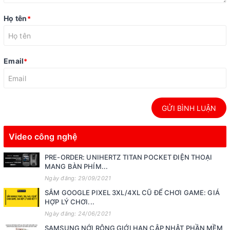
Họ tên
*
Email
*
GỬI BÌNH LUẬN
Video công nghệ
PRE-ORDER: UNIHERTZ TITAN POCKET ĐIỆN THOẠI
MANG BÀN PHÍM...
Ngày đăng: 29/09/2021
SẮM GOOGLE PIXEL 3XL/4XL CŨ ĐỂ CHƠI GAME: GIÁ
HỢP LÝ CHƠI...
Ngày đăng: 24/06/2021
SAMSUNG NỚI RỘNG GIỚI HẠN CẬP NHẬT PHẦN MỀM