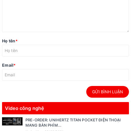
Họ tên
*
Email
*
GỬI BÌNH LUẬN
Video công nghệ
PRE-ORDER: UNIHERTZ TITAN POCKET ĐIỆN THOẠI
MANG BÀN PHÍM...