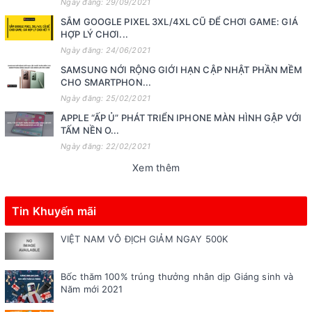
Ngày đăng: 29/09/2021
SẮM GOOGLE PIXEL 3XL/4XL CŨ ĐỂ CHƠI GAME: GIÁ
HỢP LÝ CHƠI...
Ngày đăng: 24/06/2021
SAMSUNG NỚI RỘNG GIỚI HẠN CẬP NHẬT PHẦN MỀM
CHO SMARTPHON...
Ngày đăng: 25/02/2021
APPLE “ẤP Ủ” PHÁT TRIỂN IPHONE MÀN HÌNH GẬP VỚI
TẤM NỀN O...
Ngày đăng: 22/02/2021
Xem thêm
Tin Khuyến mãi
VIỆT NAM VÔ ĐỊCH GIẢM NGAY 500K
Bốc thăm 100% trúng thưởng nhân dịp Giáng sinh và
Năm mới 2021