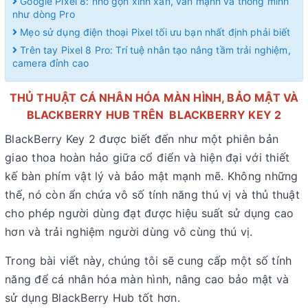
Google Pixel 8: nhỏ gọn xinh xắn, vẫn mạnh và thông minh
như dòng Pro
Mẹo sử dụng điện thoại Pixel tối ưu bạn nhất định phải biết
Trên tay Pixel 8 Pro: Trí tuệ nhân tạo nâng tầm trải nghiệm,
camera đỉnh cao
THỦ THUẬT CÁ NHÂN HÓA MÀN HÌNH, BẢO MẬT VÀ
BLACKBERRY HUB TRÊN BLACKBERRY KEY 2
BlackBerry Key 2 được biết đến như một phiên bản
giao thoa hoàn hảo giữa cổ điển và hiện đại với thiết
kế bàn phím vật lý và bảo mật mạnh mẽ. Không những
thế, nó còn ẩn chứa vô số tính năng thú vị và thủ thuật
cho phép người dùng đạt được hiệu suất sử dụng cao
hơn và trải nghiệm người dùng vô cùng thú vị.
Trong bài viết này, chúng tôi sẽ cung cấp một số tính
năng để cá nhân hóa màn hình, nâng cao bảo mật và
sử dụng BlackBerry Hub tốt hơn.