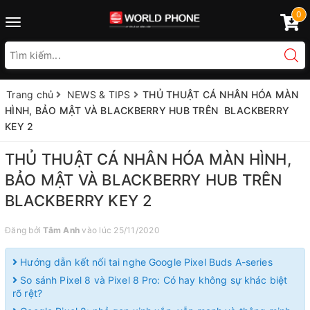
0
Toggle
navigation
Trang chủ
NEWS & TIPS
THỦ THUẬT CÁ NHÂN HÓA MÀN
HÌNH, BẢO MẬT VÀ BLACKBERRY HUB TRÊN BLACKBERRY
KEY 2
THỦ THUẬT CÁ NHÂN HÓA MÀN HÌNH,
BẢO MẬT VÀ BLACKBERRY HUB TRÊN
BLACKBERRY KEY 2
Đăng bởi
Tâm Anh
vào lúc 25/11/2020
Hướng dẫn kết nối tai nghe Google Pixel Buds A-series
So sánh Pixel 8 và Pixel 8 Pro: Có hay không sự khác biệt
rõ rệt?