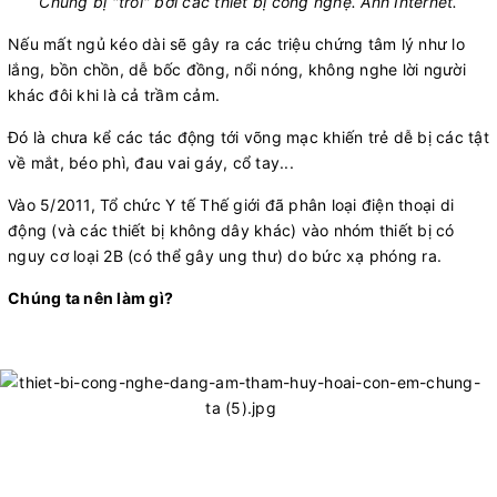
Chúng bị "trói" bởi các thiết bị công nghệ. Ảnh Internet.​
Nếu mất ngủ kéo dài sẽ gây ra các triệu chứng tâm lý như lo
lắng, bồn chồn, dễ bốc đồng, nổi nóng, không nghe lời người
khác đôi khi là cả trầm cảm.
Đó là chưa kể các tác động tới võng mạc khiến trẻ dễ bị các tật
về mắt, béo phì, đau vai gáy, cổ tay...
Vào 5/2011, Tổ chức Y tế Thế giới đã phân loại điện thoại di
động (và các thiết bị không dây khác) vào nhóm thiết bị có
nguy cơ loại 2B (có thể gây ung thư) do bức xạ phóng ra.
Chúng ta nên làm gì?