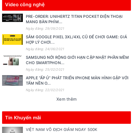
Video công nghệ
PRE-ORDER: UNIHERTZ TITAN POCKET ĐIỆN THOẠI
MANG BÀN PHÍM...
Ngày đăng: 29/09/2021
SẮM GOOGLE PIXEL 3XL/4XL CŨ ĐỂ CHƠI GAME: GIÁ
HỢP LÝ CHƠI...
Ngày đăng: 24/06/2021
SAMSUNG NỚI RỘNG GIỚI HẠN CẬP NHẬT PHẦN MỀM
CHO SMARTPHON...
Ngày đăng: 25/02/2021
APPLE “ẤP Ủ” PHÁT TRIỂN IPHONE MÀN HÌNH GẬP VỚI
TẤM NỀN O...
Ngày đăng: 22/02/2021
Xem thêm
Tin Khuyến mãi
VIỆT NAM VÔ ĐỊCH GIẢM NGAY 500K