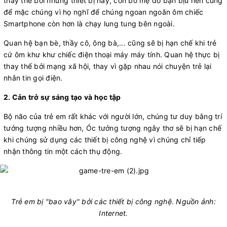
thay thế bởi những thiết bị này, còn bố mẹ do bận bịu nên cũng
để mặc chúng vì họ nghĩ để chúng ngoan ngoãn ôm chiếc
Smartphone còn hơn là chạy lung tung bên ngoài.
Quan hệ bạn bè, thầy cô, ông bà,... cũng sẽ bị hạn chế khi trẻ
cứ ôm khư khư chiếc điện thoại máy máy tính. Quan hệ thực bị
thay thế bởi mạng xã hội, thay vì gặp nhau nói chuyện trẻ lại
nhắn tin gọi điện.
2. Cản trở sự sáng tạo và học tập
Bộ não của trẻ em rất khác với người lớn, chúng tư duy bằng trí
tưởng tượng nhiều hơn, Óc tưởng tượng ngây thơ sẽ bị hạn chế
khi chúng sử dụng các thiết bị công nghệ vì chúng chỉ tiếp
nhận thông tin một cách thụ động.
Trẻ em bị "bao vây" bởi các thiết bị công nghệ. Nguồn ảnh:
Internet.​