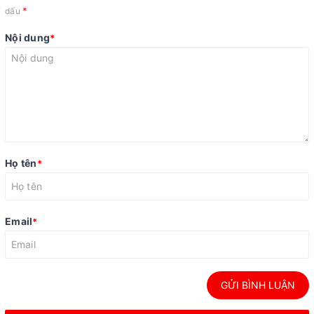
*
dấu
Nội dung
*
Họ tên
*
Email
*
GỬI BÌNH LUẬN