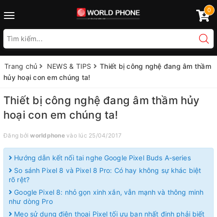
0
Toggle
navigation
Trang chủ
NEWS & TIPS
Thiết bị công nghệ đang âm thầm
hủy hoại con em chúng ta!
Thiết bị công nghệ đang âm thầm hủy
hoại con em chúng ta!
Đăng bởi
worldphone
vào lúc 25/04/2017
Hướng dẫn kết nối tai nghe Google Pixel Buds A-series
So sánh Pixel 8 và Pixel 8 Pro: Có hay không sự khác biệt
rõ rệt?
Google Pixel 8: nhỏ gọn xinh xắn, vẫn mạnh và thông minh
như dòng Pro
Mẹo sử dụng điện thoại Pixel tối ưu bạn nhất định phải biết