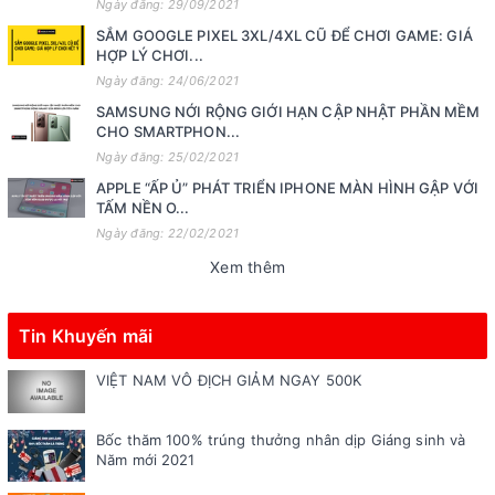
Ngày đăng: 29/09/2021
SẮM GOOGLE PIXEL 3XL/4XL CŨ ĐỂ CHƠI GAME: GIÁ
HỢP LÝ CHƠI...
Ngày đăng: 24/06/2021
SAMSUNG NỚI RỘNG GIỚI HẠN CẬP NHẬT PHẦN MỀM
CHO SMARTPHON...
Ngày đăng: 25/02/2021
APPLE “ẤP Ủ” PHÁT TRIỂN IPHONE MÀN HÌNH GẬP VỚI
TẤM NỀN O...
Ngày đăng: 22/02/2021
Xem thêm
Tin Khuyến mãi
VIỆT NAM VÔ ĐỊCH GIẢM NGAY 500K
Bốc thăm 100% trúng thưởng nhân dịp Giáng sinh và
Năm mới 2021