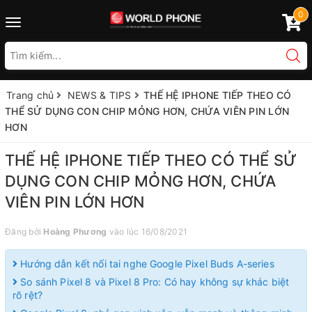
0
Toggle
navigation
Trang chủ
NEWS & TIPS
THẾ HỆ IPHONE TIẾP THEO CÓ
THỂ SỬ DỤNG CON CHIP MỎNG HƠN, CHỨA VIÊN PIN LỚN
HƠN
THẾ HỆ IPHONE TIẾP THEO CÓ THỂ SỬ
DỤNG CON CHIP MỎNG HƠN, CHỨA
VIÊN PIN LỚN HƠN
Đăng bởi
Hoàng Phương
vào lúc 16/08/2021
Hướng dẫn kết nối tai nghe Google Pixel Buds A-series
So sánh Pixel 8 và Pixel 8 Pro: Có hay không sự khác biệt
rõ rệt?