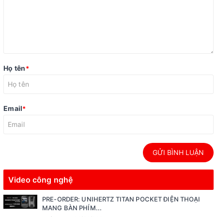
Họ tên
*
Email
*
GỬI BÌNH LUẬN
Video công nghệ
PRE-ORDER: UNIHERTZ TITAN POCKET ĐIỆN THOẠI
MANG BÀN PHÍM...