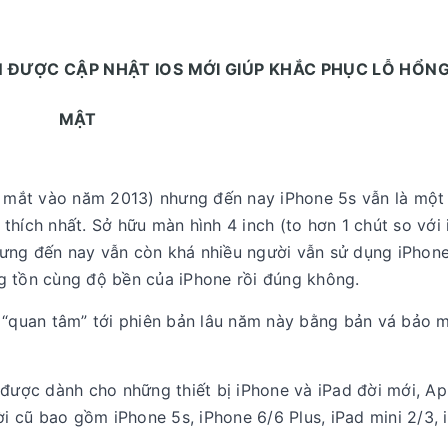
N ĐƯỢC CẬP NHẬT IOS MỚI GIÚP KHẮC PHỤC LỖ HỔN
MẬT
ra mắt vào năm 2013) nhưng đến nay iPhone 5s vẫn là một
thích nhất. Sở hữu màn hình 4 inch (to hơn 1 chút so với
ưng đến nay vẫn còn khá nhiều người vẫn sử dụng iPhone
g tồn cùng độ bền của iPhone rồi đúng không.
i “quan tâm” tới phiên bản lâu năm này bằng bản vá bảo 
 được dành cho những thiết bị iPhone và iPad đời mới, A
ời cũ bao gồm iPhone 5s, iPhone 6/6 Plus, iPad mini 2/3, 