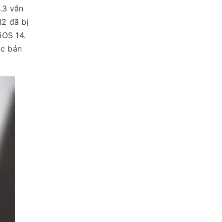
.3 vẫn
12 đã bị
iOS 14.
ác bản