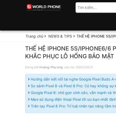
Trang chủ
NEWS & TIPS
THẾ HỆ IPHONE 5S/
THẾ HỆ IPHONE 5S/IPHONE6/6 
KHẮC PHỤC LỖ HỔNG BẢO MẬT
Đăng bởi
Hoàng Phương
vào lúc 06/05/2021
Hướng dẫn kết nối tai nghe Google Pixel Buds A-
So sánh Pixel 8 và Pixel 8 Pro: Có hay không sự k
Google Pixel 8: nhỏ gọn xinh xắn, vẫn mạnh và 
Mẹo sử dụng điện thoại Pixel tối ưu bạn nhất định
Trên tay Pixel 8 Pro: Trí tuệ nhân tạo nâng tầm t