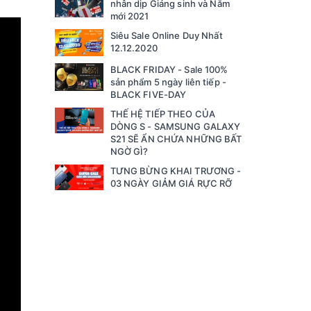
nhân dịp Giáng sinh và Năm
mới 2021
Siêu Sale Online Duy Nhất
12.12.2020
BLACK FRIDAY - Sale 100%
sản phẩm 5 ngày liên tiếp -
BLACK FIVE-DAY
THẾ HỆ TIẾP THEO CỦA
DÒNG S - SAMSUNG GALAXY
S21 SẼ ẨN CHỨA NHỮNG BẤT
NGỜ GÌ?
TƯNG BỪNG KHAI TRƯƠNG -
03 NGÀY GIẢM GIÁ RỰC RỠ