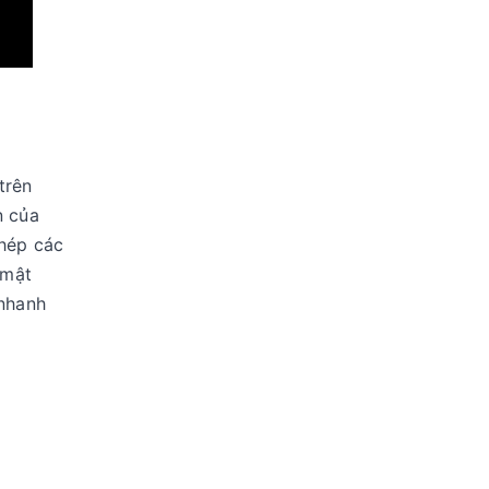
trên
n của
phép các
 mật
 nhanh