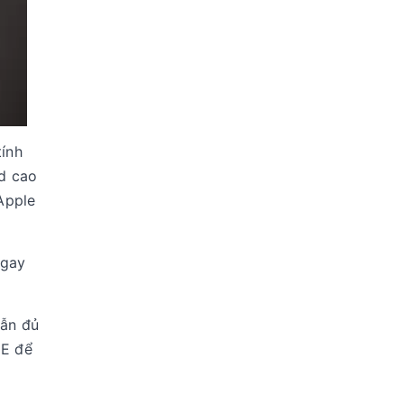
tính
id cao
Apple
ngay
vẫn đủ
NE để