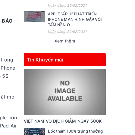
Ngày đăng: 25/02/2021
APPLE “ẤP Ủ” PHÁT TRIỂN
IPHONE MÀN HÌNH GẬP VỚI
G BẢO
TẤM NỀN O...
Ngày đăng: 22/02/2021
Xem thêm
 trong
Tin Khuyến mãi
 iPhone
 5S.
mật mới
pple còn
VIỆT NAM VÔ ĐỊCH GIẢM NGAY 500K
iPad Air
Bốc thăm 100% trúng thưởng