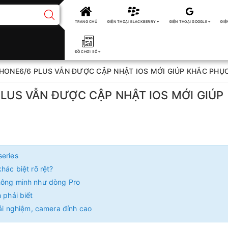
TRANG CHỦ
ĐIỆN THOẠI BLACKBERRY
ĐIỆN THOẠI GOOGLE
ĐIỆ
ĐỒ CHƠI SỐ
IPHONE6/6 PLUS VẪN ĐƯỢC CẬP NHẬT IOS MỚI GIÚP KHẮC PH
PLUS VẪN ĐƯỢC CẬP NHẬT IOS MỚI GIÚP
series
hác biệt rõ rệt?
thông minh như dòng Pro
 phải biết
rải nghiệm, camera đỉnh cao