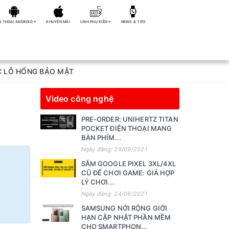
N THOẠI ANDROID
KHUYẾN MÃI
LINH PHỤ KIỆN
NEWS & TIPS
ỤC LỖ HỔNG BẢO MẬT
Video công nghệ
PRE-ORDER: UNIHERTZ TITAN
POCKET ĐIỆN THOẠI MANG
BÀN PHÍM...
Ngày đăng: 29/09/2021
SẮM GOOGLE PIXEL 3XL/4XL
CŨ ĐỂ CHƠI GAME: GIÁ HỢP
LÝ CHƠI...
Ngày đăng: 24/06/2021
SAMSUNG NỚI RỘNG GIỚI
HẠN CẬP NHẬT PHẦN MỀM
CHO SMARTPHON...