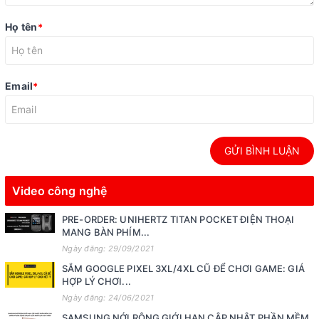
Họ tên
*
Email
*
GỬI BÌNH LUẬN
Video công nghệ
PRE-ORDER: UNIHERTZ TITAN POCKET ĐIỆN THOẠI
MANG BÀN PHÍM...
Ngày đăng: 29/09/2021
SẮM GOOGLE PIXEL 3XL/4XL CŨ ĐỂ CHƠI GAME: GIÁ
HỢP LÝ CHƠI...
Ngày đăng: 24/06/2021
SAMSUNG NỚI RỘNG GIỚI HẠN CẬP NHẬT PHẦN MỀM