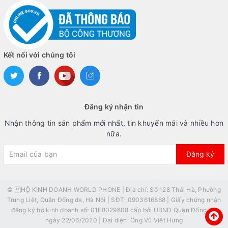
Kết nối với chúng tôi
Đăng ký nhận tin
Nhận thông tin sản phẩm mới nhất, tin khuyến mãi và nhiều hơn
nữa.
Đăng ký
© HỘ KINH DOANH WORLD PHONE | Địa chỉ: Số 128 Thái Hà, Phường
Trung Liệt, Quận Đống đa, Hà Nội | SĐT: 0903616868 | Giấy chứng nhận
đăng ký hộ kinh doanh số: 01E8029808 cấp bởi UBND Quận Đống Đa
ngày 22/06/2020 | Đại diện: Ông Vũ Việt Hưng