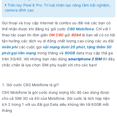
Trên tay Pixel 8 Pro: Trí tuệ nhân tạo nâng tầm trải nghiệm,
camera đỉnh cao
Gọi thoại và truy cập Internet là combo ưu đãi mà các bạn có
thể nhận được khi đăng ký gói cước
C90 Mobifone
. Chỉ với 1
thao tác soạn tin đơn giản
ON C90
gửi
9084
là bạn sẽ có cơ hội
tận hưởng các dịch vụ di động chất lượng cao cùng các ưu đãi
miễn phí
các cuộc gọi
nội mạng dưới 20 phút
,
tặng thêm 50
phút gọi liên mạng
trong tháng và
60GB
data truy cập thả ga
trên 3G/4G. Với những bạn nào dùng
smartphone 2 SIM
thì đây
chắc chắn là lựa chọn SIM phụ tuyệt vời cho các bạn!
Gói cước C90 Mobifone là gì?
C90 Mobifone là gói cước dung lượng tốc độ cao dùng được
cho cả SIM 3G và 4G của Mobifone. Gói cước là tích hợp tiện
ích 2 trong 1 với ưu đãi gọi Data siêu khủng lên tới 60GB mỗi
tháng