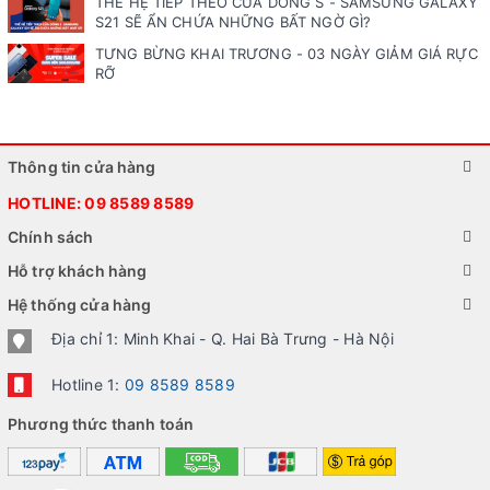
THẾ HỆ TIẾP THEO CỦA DÒNG S - SAMSUNG GALAXY
S21 SẼ ẨN CHỨA NHỮNG BẤT NGỜ GÌ?
TƯNG BỪNG KHAI TRƯƠNG - 03 NGÀY GIẢM GIÁ RỰC
RỠ
Thông tin cửa hàng
HOTLINE:
09 8589 8589
Chính sách
Hỗ trợ khách hàng
Hệ thống cửa hàng
Địa chỉ 1: Minh Khai - Q. Hai Bà Trưng - Hà Nội
Hotline 1:
09 8589 8589
Phương thức thanh toán