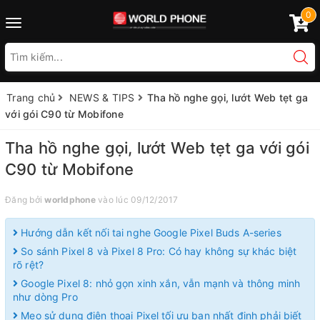
0
Toggle
navigation
Trang chủ
NEWS & TIPS
Tha hồ nghe gọi, lướt Web tẹt ga
với gói C90 từ Mobifone
Tha hồ nghe gọi, lướt Web tẹt ga với gói
C90 từ Mobifone
Đăng bởi
worldphone
vào lúc 09/12/2017
Hướng dẫn kết nối tai nghe Google Pixel Buds A-series
So sánh Pixel 8 và Pixel 8 Pro: Có hay không sự khác biệt
rõ rệt?
Google Pixel 8: nhỏ gọn xinh xắn, vẫn mạnh và thông minh
như dòng Pro
Mẹo sử dụng điện thoại Pixel tối ưu bạn nhất định phải biết