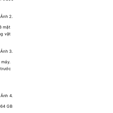
ề mặt
ng vật
u máy.
 trước
 64 GB