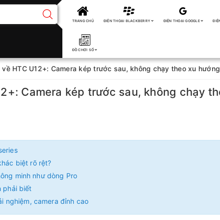
TRANG CHỦ
ĐIỆN THOẠI BLACKBERRY
ĐIỆN THOẠI GOOGLE
ĐIỆ
ĐỒ CHƠI SỐ
hất về HTC U12+: Camera kép trước sau, không chạy theo xu hướng 
U12+: Camera kép trước sau, không chạy t
series
hác biệt rõ rệt?
thông minh như dòng Pro
 phải biết
rải nghiệm, camera đỉnh cao