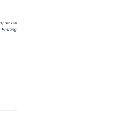
s/ Genk.vn
g Phương