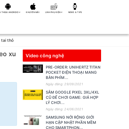
N THOẠI ANDROID
KHUYẾN MÃI
LINH PHỤ KIỆN
NEWS & TIPS
tai thỏ
heo xu
Video công nghệ
PRE-ORDER: UNIHERTZ TITAN
POCKET ĐIỆN THOẠI MANG
BÀN PHÍM...
Ngày đăng: 29/09/2021
SẮM GOOGLE PIXEL 3XL/4XL
CŨ ĐỂ CHƠI GAME: GIÁ HỢP
LÝ CHƠI...
Ngày đăng: 24/06/2021
SAMSUNG NỚI RỘNG GIỚI
HẠN CẬP NHẬT PHẦN MỀM
CHO SMARTPHON...