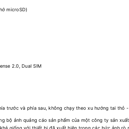
hớ microSD)
nse 2.0, Dual SIM
trong bộ ảnh quảng cáo sản phẩm của một công ty sản xuấ
á giống với thiết bị đã xuất hiện trong các bức ảnh rò r