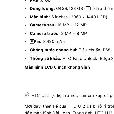
RAM:
6 GB
Dung lượng:
64GB/128 GB (hỗ trợ thẻ n
Màn hình:
6 inches (2960 x 1440 LCD)
Camera sau:
16 MP + 12 MP
Camera trước:
8 MP + 8 MP
Pin:
3,420 mAh
Chống nước chống bụi:
Tiêu chuẩn IP68
Thông số khác:
HTC Face Unlock, Edge Se
Màn hình LCD 6 inch không viền
Mới đây, thiết kế của HTC U12 đã bị rò rỉ 
dán màn hình Đài Loan. Trong ảnh, HTC U12 kh