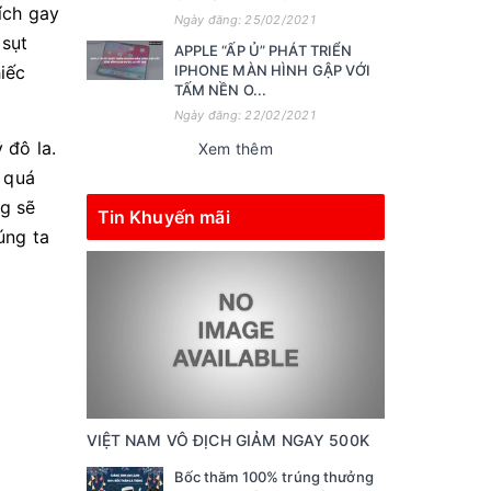
ích gay
Ngày đăng: 25/02/2021
 sụt
APPLE “ẤP Ủ” PHÁT TRIỂN
iếc
IPHONE MÀN HÌNH GẬP VỚI
TẤM NỀN O...
Ngày đăng: 22/02/2021
 đô la.
Xem thêm
 quá
g sẽ
Tin Khuyến mãi
úng ta
VIỆT NAM VÔ ĐỊCH GIẢM NGAY 500K
Bốc thăm 100% trúng thưởng