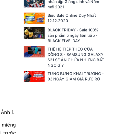
nhân dịp Giáng sinh và Năm
mới 2021
Siêu Sale Online Duy Nhất
12.12.2020
BLACK FRIDAY - Sale 100%
sản phẩm 5 ngày liên tiếp -
BLACK FIVE-DAY
THẾ HỆ TIẾP THEO CỦA
DÒNG S - SAMSUNG GALAXY
S21 SẼ ẨN CHỨA NHỮNG BẤT
NGỜ GÌ?
TƯNG BỪNG KHAI TRƯƠNG -
03 NGÀY GIẢM GIÁ RỰC RỠ
t miếng
ỉ trước