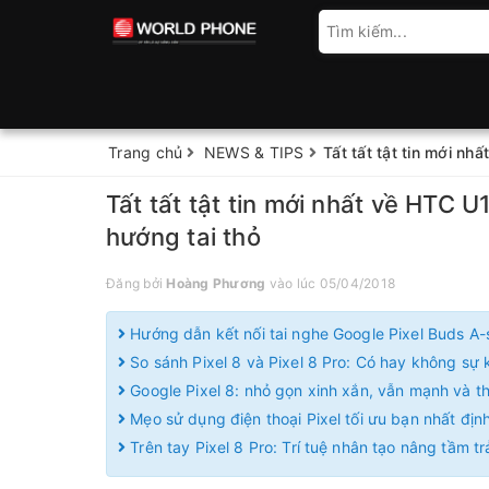
Trang chủ
NEWS & TIPS
Tất tất tật tin mới n
Tất tất tật tin mới nhất về HTC 
hướng tai thỏ
Đăng bởi
Hoàng Phương
vào lúc 05/04/2018
Hướng dẫn kết nối tai nghe Google Pixel Buds A-
So sánh Pixel 8 và Pixel 8 Pro: Có hay không sự k
Google Pixel 8: nhỏ gọn xinh xắn, vẫn mạnh và 
Mẹo sử dụng điện thoại Pixel tối ưu bạn nhất định
Trên tay Pixel 8 Pro: Trí tuệ nhân tạo nâng tầm t