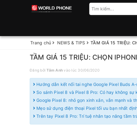
Trang chủ
NEWS & TIPS
TẦM GIÁ 15 TRIỆU: 
TẦM GIÁ 15 TRIỆU: CHỌN IPHO
Đăng bởi
Tâm Anh
vào lúc 30/06/2020
Hướng dẫn kết nối tai nghe Google Pixel Buds A-
So sánh Pixel 8 và Pixel 8 Pro: Có hay không sự k
Google Pixel 8: nhỏ gọn xinh xắn, vẫn mạnh và 
Mẹo sử dụng điện thoại Pixel tối ưu bạn nhất định
Trên tay Pixel 8 Pro: Trí tuệ nhân tạo nâng tầm t