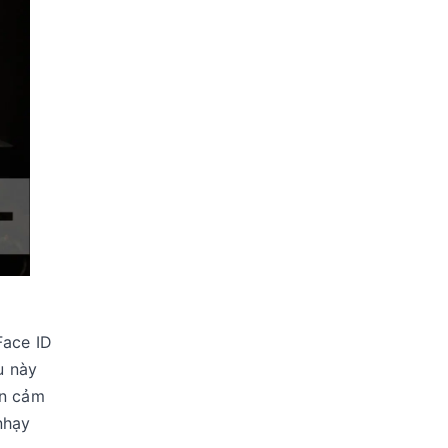
Face ID
u này
òn cảm
nhạy