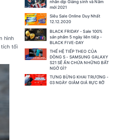
nhân dịp Giáng sinh và Năm
mới 2021
Siêu Sale Online Duy Nhất
12.12.2020
BLACK FRIDAY - Sale 100%
sản phẩm 5 ngày liên tiếp -
n hình
BLACK FIVE-DAY
tích tối
THẾ HỆ TIẾP THEO CỦA
DÒNG S - SAMSUNG GALAXY
S21 SẼ ẨN CHỨA NHỮNG BẤT
NGỜ GÌ?
TƯNG BỪNG KHAI TRƯƠNG -
03 NGÀY GIẢM GIÁ RỰC RỠ