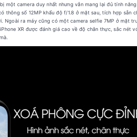
 bị một camera duy nhất nhưng vẫn mang lại đủ tính năn
có thông số 12MP khẩu độ f/1.8 ở mặt sau, tích hợp sẵn 
ới. Ngoài ra máy cũng có một camera selfie 7MP ở mặt tr
 iPhone XR được đánh giá cao về độ chân thực, sắc nét v
 mà.