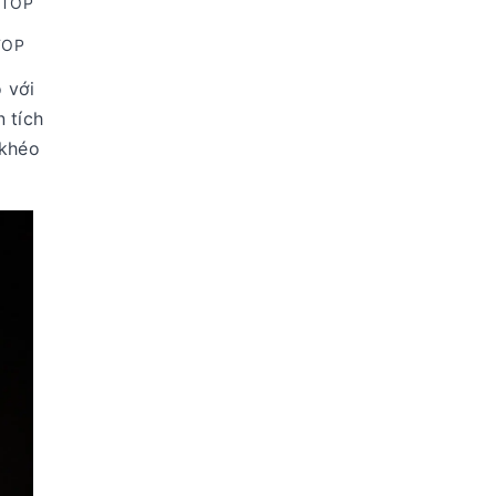
TOP
 với
 tích
 khéo