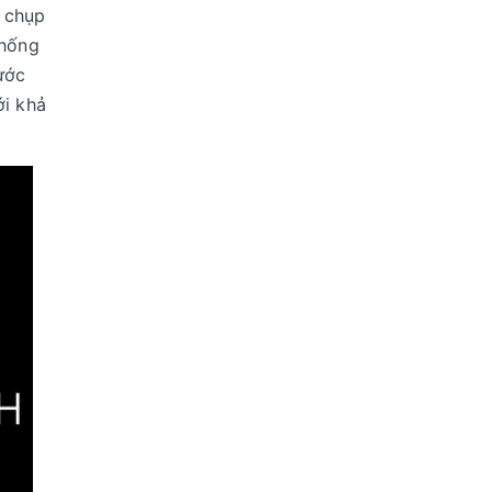
g chụp
chống
ước
ới khả