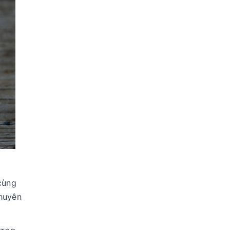
cùng
huyên