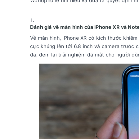
Worldphone tìm hiểu và đưa ra quyết định nh
Đánh giá về màn hình của iPhone XR và Note
Về màn hình, iPhone XR có kích thước khiêm 
cực khủng lên tới 6.8 inch và camera trước ch
đa, đem lại trải nghiệm đã mắt cho người d