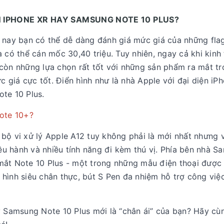
N IPHONE XR HAY SAMSUNG NOTE 10 PLUS?
n nay bạn có thể dễ dàng đánh giá mức giá của những fla
 có thể cán mốc 30,40 triệu. Tuy nhiên, ngay cả khi kinh
còn những lựa chọn rất tốt với những sản phẩm ra mắt t
giá cực tốt. Điển hình như là nhà Apple với đại diện iP
te 10 Plus.
Note 10+?
bộ vi xử lý Apple A12 tuy không phải là mới nhất nhưng 
u hành và nhiều tính năng đi kèm thú vị. Phía bên nhà S
mắt Note 10 Plus - một trong những mẫu điện thoại được
hình siêu chân thực, bút S Pen đa nhiệm hỗ trợ công việc
y Samsung Note 10 Plus mới là “chân ái” của bạn? Hãy cù