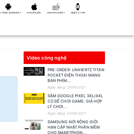
N THOẠI ANDROID
KHUYẾN MÃI
LINH PHỤ KIỆN
NEWS & TIPS
Video công nghệ
PRE-ORDER: UNIHERTZ TITAN
POCKET ĐIỆN THOẠI MANG
BÀN PHÍM...
Ngày đăng: 29/09/2021
SẮM GOOGLE PIXEL 3XL/4XL
CŨ ĐỂ CHƠI GAME: GIÁ HỢP
LÝ CHƠI...
Ngày đăng: 24/06/2021
SAMSUNG NỚI RỘNG GIỚI
HẠN CẬP NHẬT PHẦN MỀM
CHO SMARTPHON...