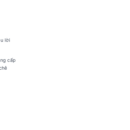
u lời
âng cấp
 chê