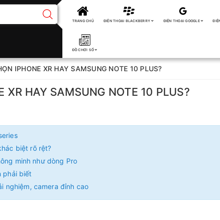
TRANG CHỦ
ĐIỆN THOẠI BLACKBERRY
ĐIỆN THOẠI GOOGLE
ĐIỆ
ĐỒ CHƠI SỐ
CHỌN IPHONE XR HAY SAMSUNG NOTE 10 PLUS?
NE XR HAY SAMSUNG NOTE 10 PLUS?
series
hác biệt rõ rệt?
thông minh như dòng Pro
 phải biết
rải nghiệm, camera đỉnh cao