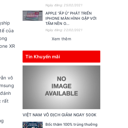
Ngày đăng: 25/02/2021
APPLE “ẤP Ủ” PHÁT TRIỂN
IPHONE MÀN HÌNH GẬP VỚI
gship
TẤM NỀN O...
 tế của
Ngày đăng: 22/02/2021
rong
Xem thêm
hone XR
Tin Khuyến mãi
vẫn vô
amsung
 đánh
 rất
VIỆT NAM VÔ ĐỊCH GIẢM NGAY 500K
ng
Bốc thăm 100% trúng thưởng