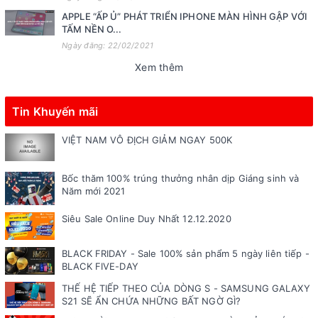
APPLE “ẤP Ủ” PHÁT TRIỂN IPHONE MÀN HÌNH GẬP VỚI
TẤM NỀN O...
Ngày đăng: 22/02/2021
Xem thêm
Tin Khuyến mãi
VIỆT NAM VÔ ĐỊCH GIẢM NGAY 500K
Bốc thăm 100% trúng thưởng nhân dịp Giáng sinh và
Năm mới 2021
Siêu Sale Online Duy Nhất 12.12.2020
BLACK FRIDAY - Sale 100% sản phẩm 5 ngày liên tiếp -
BLACK FIVE-DAY
THẾ HỆ TIẾP THEO CỦA DÒNG S - SAMSUNG GALAXY
S21 SẼ ẨN CHỨA NHỮNG BẤT NGỜ GÌ?