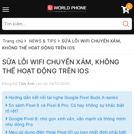
0
Toggle
navigation
Trang chủ
NEWS & TIPS
SỬA LỖI WIFI CHUYỂN XÁM,
KHÔNG THỂ HOẠT ĐỘNG TRÊN IOS
SỬA LỖI WIFI CHUYỂN XÁM, KHÔNG
THỂ HOẠT ĐỘNG TRÊN IOS
Đăng bởi
Tâm Anh
vào lúc 26/10/2020
Hướng dẫn kết nối tai nghe Google Pixel Buds A-series
So sánh Pixel 8 và Pixel 8 Pro: Có hay không sự khác biệt
rõ rệt?
Google Pixel 8: nhỏ gọn xinh xắn, vẫn mạnh và thông minh
như dòng Pro
Mẹo sử dụng điện thoại Pixel tối ưu bạn nhất định phải biết