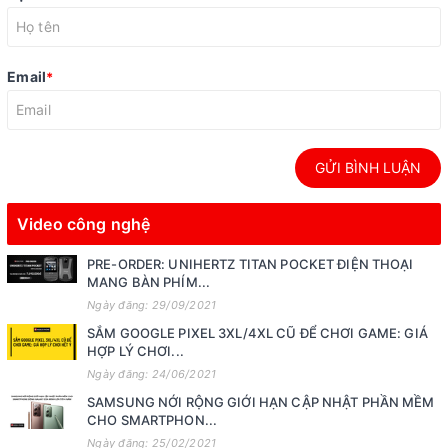
Email
*
GỬI BÌNH LUẬN
Video công nghệ
PRE-ORDER: UNIHERTZ TITAN POCKET ĐIỆN THOẠI
MANG BÀN PHÍM...
Ngày đăng: 29/09/2021
SẮM GOOGLE PIXEL 3XL/4XL CŨ ĐỂ CHƠI GAME: GIÁ
HỢP LÝ CHƠI...
Ngày đăng: 24/06/2021
SAMSUNG NỚI RỘNG GIỚI HẠN CẬP NHẬT PHẦN MỀM
CHO SMARTPHON...
Ngày đăng: 25/02/2021