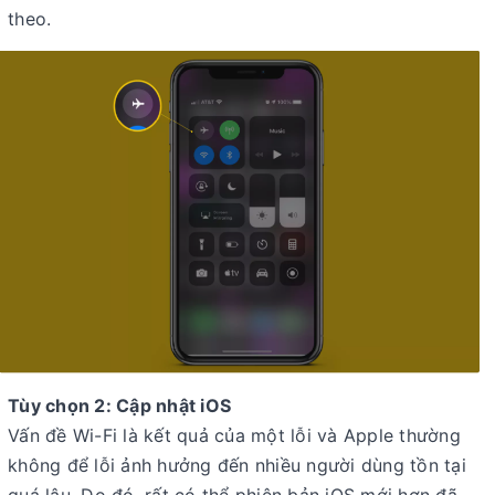
theo.
Tùy chọn 2: Cập nhật iOS
Vấn đề Wi-Fi là kết quả của một lỗi và Apple thường
không để lỗi ảnh hưởng đến nhiều người dùng tồn tại