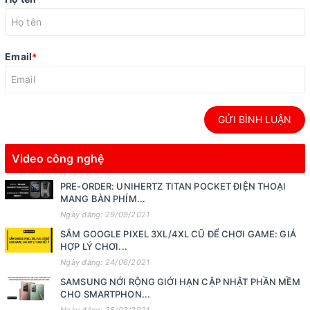
Email
*
GỬI BÌNH LUẬN
Video công nghệ
PRE-ORDER: UNIHERTZ TITAN POCKET ĐIỆN THOẠI
MANG BÀN PHÍM...
Ngày đăng: 29/09/2021
SẮM GOOGLE PIXEL 3XL/4XL CŨ ĐỂ CHƠI GAME: GIÁ
HỢP LÝ CHƠI...
Ngày đăng: 24/06/2021
SAMSUNG NỚI RỘNG GIỚI HẠN CẬP NHẬT PHẦN MỀM
CHO SMARTPHON...
Ngày đăng: 25/02/2021