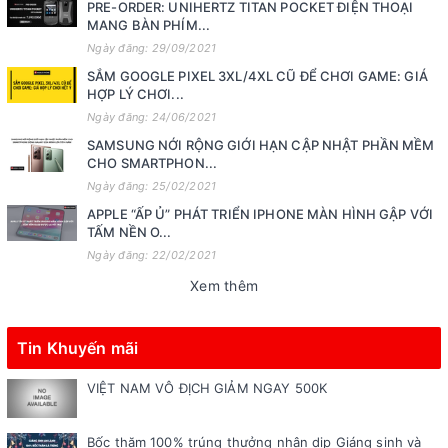
PRE-ORDER: UNIHERTZ TITAN POCKET ĐIỆN THOẠI
MANG BÀN PHÍM...
Ngày đăng: 29/09/2021
SẮM GOOGLE PIXEL 3XL/4XL CŨ ĐỂ CHƠI GAME: GIÁ
HỢP LÝ CHƠI...
Ngày đăng: 24/06/2021
SAMSUNG NỚI RỘNG GIỚI HẠN CẬP NHẬT PHẦN MỀM
CHO SMARTPHON...
Ngày đăng: 25/02/2021
APPLE “ẤP Ủ” PHÁT TRIỂN IPHONE MÀN HÌNH GẬP VỚI
TẤM NỀN O...
Ngày đăng: 22/02/2021
Xem thêm
Tin Khuyến mãi
VIỆT NAM VÔ ĐỊCH GIẢM NGAY 500K
Bốc thăm 100% trúng thưởng nhân dịp Giáng sinh và