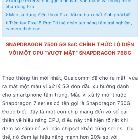
Google Pixel 8: nhỏ gọn xinh xắn, vẫn mạnh và thông minh
như dòng Pro
Mẹo sử dụng điện thoại Pixel tối ưu bạn nhất định phải biết
Trên tay Pixel 8 Pro: Trí tuệ nhân tạo nâng tầm trải nghiệm,
camera đỉnh cao
SNAPDRAGON 750G 5G SoC CHÍNH THỨC LỘ DIỆN
VỚI MỘT CPU “VƯỢT MẶT” SNAPDRAGON 768G
Theo thông tin mới nhất, Qualcomm đã cho ra mắt vừa
ra mắt một mẫu vi xử lý 5G đón đầu xu hướng dành
cho smartphone tầm trung. Mẫu vi xử lý mới thuộc
Snapdragon 7 series có tên gọi là Snapdragon 750G.
Được biết, đây là một con chip mang đến vô số cải
thiện về hiệu năng CPU, điều này thể hiện rõ rệt khi
đem so sánh nó với các chipset khác cùng series . Cụ
thể, nó đem lại hiệu năng mạnh hơn 20% so với