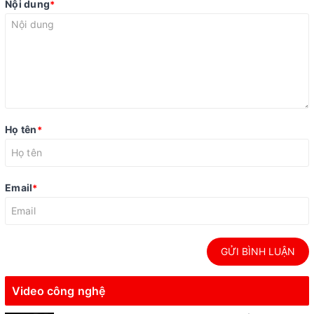
Nội dung
*
Họ tên
*
Email
*
GỬI BÌNH LUẬN
Video công nghệ