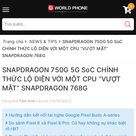
0
Toggle
navigation
Trang chủ
NEWS & TIPS
SNAPDRAGON 750G 5G SoC
CHÍNH THỨC LỘ DIỆN VỚI MỘT CPU “VƯỢT MẶT”
SNAPDRAGON 768G
SNAPDRAGON 750G 5G SoC CHÍNH
THỨC LỘ DIỆN VỚI MỘT CPU “VƯỢT
MẶT” SNAPDRAGON 768G
Đăng bởi
Tâm Anh
vào lúc 04/10/2020
Hướng dẫn kết nối tai nghe Google Pixel Buds A-series
So sánh Pixel 8 và Pixel 8 Pro: Có hay không sự khác biệt
rõ rệt?