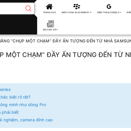
TRANG CHỦ
ĐIỆN THOẠI BLACKBERRY
ĐIỆN THOẠI GOOGLE
ĐIỆ
ĐỒ CHƠI SỐ
H NĂNG “CHỤP MỘT CHẠM” ĐẦY ẤN TƯỢNG ĐẾN TỪ NHÀ SAMSU
HỤP MỘT CHẠM” ĐẦY ẤN TƯỢNG ĐẾN TỪ 
series
hác biệt rõ rệt?
thông minh như dòng Pro
 phải biết
rải nghiệm, camera đỉnh cao