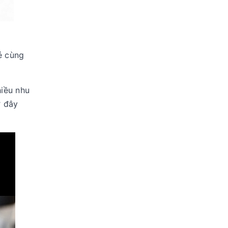
ẻ cùng
hiều nhu
ờ đây