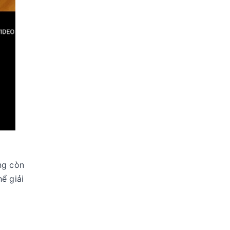
ng còn
ể giải