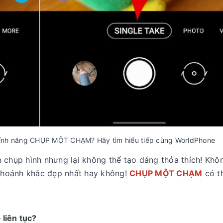
tính năng CHỤP MỘT CHẠM? Hãy tìm hiểu tiếp cùng WorldPhone
 chụp hình nhưng lại không thể tạo dáng thỏa thích! Khô
 khoảnh khắc đẹp nhất hay không!
CHỤP MỘT CHẠM
có th
 liên tục?