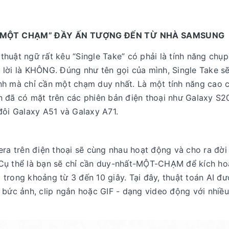
ỤP MỘT CHẠM” ĐẦY ẤN TƯỢNG ĐẾN TỪ NHÀ SAMSUNG
huật ngữ rất kêu “Single Take” có phải là tính năng chụp
 lời là KHÔNG. Đúng như tên gọi của mình, Single Take s
nh mà chỉ cần một chạm duy nhất. Là một tính năng cao 
 đã có mặt trên các phiên bản điện thoại như Galaxy S2
đôi Galaxy A51 và Galaxy A71.
era trên điện thoại sẽ cùng nhau hoạt động và cho ra đờ
 Cụ thể là bạn sẽ chỉ cần duy-nhất-MỘT-CHẠM để kích ho
trong khoảng từ 3 đến 10 giây. Tại đây, thuật toán AI đ
 bức ảnh, clip ngắn hoặc GIF - dạng video động với nhiề