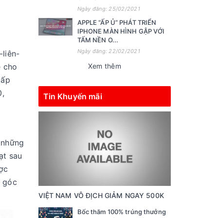
Ngày đăng: 25/02/2021
APPLE “ẤP Ủ” PHÁT TRIỂN
IPHONE MÀN HÌNH GẬP VỚI
TẤM NỀN O...
Ngày đăng: 22/02/2021
-liên-
ẽ cho
Xem thêm
cấp
0,
Tin Khuyến mãi
i những
ạt sau
ược
u góc
VIỆT NAM VÔ ĐỊCH GIẢM NGAY 500K
Bốc thăm 100% trúng thưởng