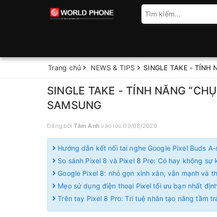
Trang chủ
NEWS & TIPS
SINGLE TAKE - TÍN
SINGLE TAKE - TÍNH NĂNG “C
SAMSUNG
Đăng bởi
Tâm Anh
vào lúc 09/08/2020
Hướng dẫn kết nối tai nghe Google Pixel Buds A-
So sánh Pixel 8 và Pixel 8 Pro: Có hay không sự k
Google Pixel 8: nhỏ gọn xinh xắn, vẫn mạnh và 
Mẹo sử dụng điện thoại Pixel tối ưu bạn nhất định
Trên tay Pixel 8 Pro: Trí tuệ nhân tạo nâng tầm t