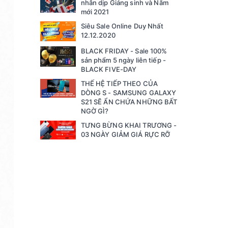
nhân dịp Giáng sinh và Năm
mới 2021
Siêu Sale Online Duy Nhất
12.12.2020
BLACK FRIDAY - Sale 100%
sản phẩm 5 ngày liên tiếp -
BLACK FIVE-DAY
THẾ HỆ TIẾP THEO CỦA
DÒNG S - SAMSUNG GALAXY
S21 SẼ ẨN CHỨA NHỮNG BẤT
NGỜ GÌ?
TƯNG BỪNG KHAI TRƯƠNG -
03 NGÀY GIẢM GIÁ RỰC RỠ