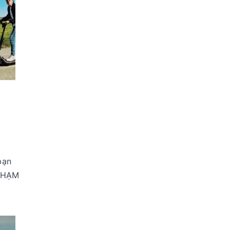
bạn
 CHẠM