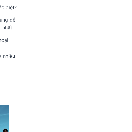
ác biệt?
dùng dễ
 nhất.
hoại,
ó nhiều