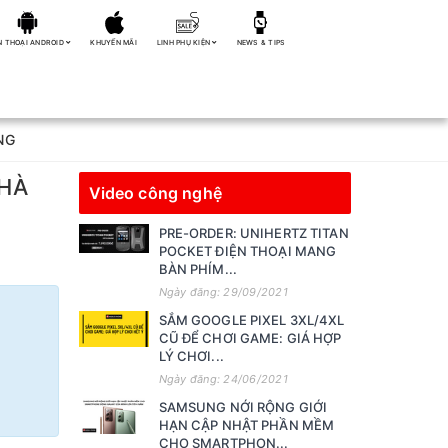
N THOẠI ANDROID
KHUYẾN MÃI
LINH PHỤ KIỆN
NEWS & TIPS
NG
NHÀ
Video công nghệ
PRE-ORDER: UNIHERTZ TITAN
POCKET ĐIỆN THOẠI MANG
BÀN PHÍM...
Ngày đăng: 29/09/2021
SẮM GOOGLE PIXEL 3XL/4XL
CŨ ĐỂ CHƠI GAME: GIÁ HỢP
LÝ CHƠI...
Ngày đăng: 24/06/2021
SAMSUNG NỚI RỘNG GIỚI
HẠN CẬP NHẬT PHẦN MỀM
CHO SMARTPHON...