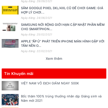
Ngày đăng: 29/09/2021
SẮM GOOGLE PIXEL 3XL/4XL CŨ ĐỂ CHƠI GAME: GIÁ
HỢP LÝ CHƠI...
Ngày đăng: 24/06/2021
SAMSUNG NỚI RỘNG GIỚI HẠN CẬP NHẬT PHẦN MỀM
CHO SMARTPHON...
Ngày đăng: 25/02/2021
APPLE “ẤP Ủ” PHÁT TRIỂN IPHONE MÀN HÌNH GẬP VỚI
TẤM NỀN O...
Ngày đăng: 22/02/2021
Xem thêm
Tin Khuyến mãi
VIỆT NAM VÔ ĐỊCH GIẢM NGAY 500K
Bốc thăm 100% trúng thưởng nhân dịp Giáng sinh và
Năm mới 2021