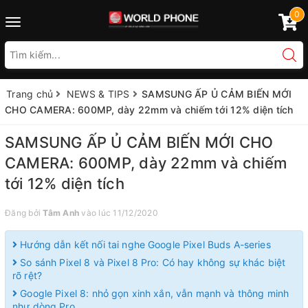
0
Toggle
navigation
Trang chủ
NEWS & TIPS
SAMSUNG ẤP Ủ CẢM BIẾN MỚI
CHO CAMERA: 600MP, dày 22mm và chiếm tới 12% diện tích
SAMSUNG ẤP Ủ CẢM BIẾN MỚI CHO
CAMERA: 600MP, dày 22mm và chiếm
tới 12% diện tích
Đăng bởi
Tâm Anh
vào lúc 11/12/2020
Hướng dẫn kết nối tai nghe Google Pixel Buds A-series
So sánh Pixel 8 và Pixel 8 Pro: Có hay không sự khác biệt
rõ rệt?
Google Pixel 8: nhỏ gọn xinh xắn, vẫn mạnh và thông minh
như dòng Pro