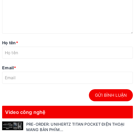
Họ tên
*
Email
*
GỬI BÌNH LUẬN
Video công nghệ
PRE-ORDER: UNIHERTZ TITAN POCKET ĐIỆN THOẠI
MANG BÀN PHÍM...