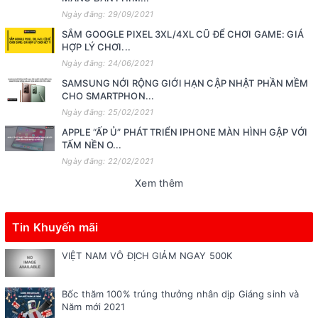
Ngày đăng: 29/09/2021
SẮM GOOGLE PIXEL 3XL/4XL CŨ ĐỂ CHƠI GAME: GIÁ
HỢP LÝ CHƠI...
Ngày đăng: 24/06/2021
SAMSUNG NỚI RỘNG GIỚI HẠN CẬP NHẬT PHẦN MỀM
CHO SMARTPHON...
Ngày đăng: 25/02/2021
APPLE “ẤP Ủ” PHÁT TRIỂN IPHONE MÀN HÌNH GẬP VỚI
TẤM NỀN O...
Ngày đăng: 22/02/2021
Xem thêm
Tin Khuyến mãi
VIỆT NAM VÔ ĐỊCH GIẢM NGAY 500K
Bốc thăm 100% trúng thưởng nhân dịp Giáng sinh và
Năm mới 2021