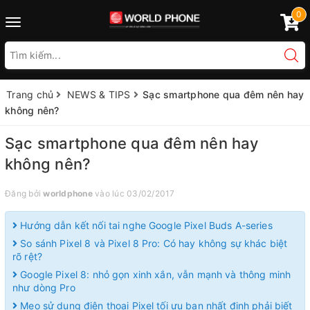
0
Toggle
navigation
Trang chủ
NEWS & TIPS
Sạc smartphone qua đêm nên hay
không nên?
Sạc smartphone qua đêm nên hay
không nên?
Đăng bởi
worldphone
vào lúc 03/02/2017
Hướng dẫn kết nối tai nghe Google Pixel Buds A-series
So sánh Pixel 8 và Pixel 8 Pro: Có hay không sự khác biệt
rõ rệt?
Google Pixel 8: nhỏ gọn xinh xắn, vẫn mạnh và thông minh
như dòng Pro
Mẹo sử dụng điện thoại Pixel tối ưu bạn nhất định phải biết