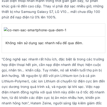
xuất điện thoại nhấn mạnh trong thời gian gần đây, từ phân
khúc giá rẻ đến cao cấp. Thay vì phải đợi sạc nhiều giờ, những
thiết bị như Samsung Galaxy S7, LG V10… mất chưa đầy 100
phút để nạp điện từ 0% lên 100%.
Không nên sử dụng sạc nhanh nếu để qua đêm.
“Công nghệ sạc nhanh rất hữu ích, đặc biệt là trong các trường
hợp điện thoại hết pin, cần nạp điện nhanh để thực hiện cuộc
gọi, nhắn tin… khẩn cấp. Tuy nhiên, nó sẽ khiến tuổi thọ pin bị
ảnh hưởng. Về nguyên lý đối với pin Lithium-ion (và cả pin
Lithium-Polymer), các ion Lithium di chuyển từ điện cực âm đến
cực dương trong quá trình xả, và ngược lại khi sạc. Việc nạp
điện nhanh đồng nghĩa với quá trình này diễn ra ở tốc độ nhanh
hơn, từ đó khiến các điện cực bị ăn mòn nhiều hơn, khiến pin
nhanh hỏng hơn”, Hatem Zeine, người sáng lập kiêm giám đốc