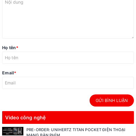
Họ tên
*
Email
*
GỬI BÌNH LUẬN
Video công nghệ
PRE-ORDER: UNIHERTZ TITAN POCKET ĐIỆN THOẠI
MANG BÀN PHÍM...