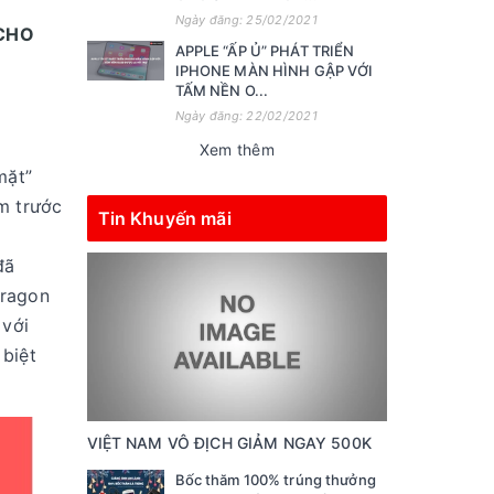
Ngày đăng: 25/02/2021
CHO
APPLE “ẤP Ủ” PHÁT TRIỂN
IPHONE MÀN HÌNH GẬP VỚI
TẤM NỀN O...
Ngày đăng: 22/02/2021
Xem thêm
mặt”
m trước
Tin Khuyến mãi
đã
dragon
 với
 biệt
VIỆT NAM VÔ ĐỊCH GIẢM NGAY 500K
Bốc thăm 100% trúng thưởng