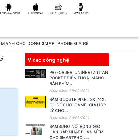
N THOẠI ANDROID
KHUYẾN MÃI
LINH PHỤ KIỆN
NEWS & TIPS
C MẠNH CHO DÒNG SMARTPHONE GIÁ RẺ
G
Video công nghệ
PRE-ORDER: UNIHERTZ TITAN
POCKET ĐIỆN THOẠI MANG
BÀN PHÍM...
Ngày đăng: 29/09/2021
SẮM GOOGLE PIXEL 3XL/4XL
CŨ ĐỂ CHƠI GAME: GIÁ HỢP
LÝ CHƠI...
Ngày đăng: 24/06/2021
SAMSUNG NỚI RỘNG GIỚI
HẠN CẬP NHẬT PHẦN MỀM
CHO SMARTPHON...