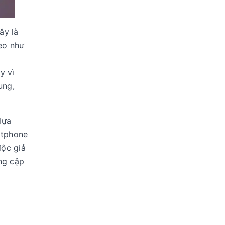
ây là
eo như
y vì
ung,
lựa
rtphone
độc giả
ng cập