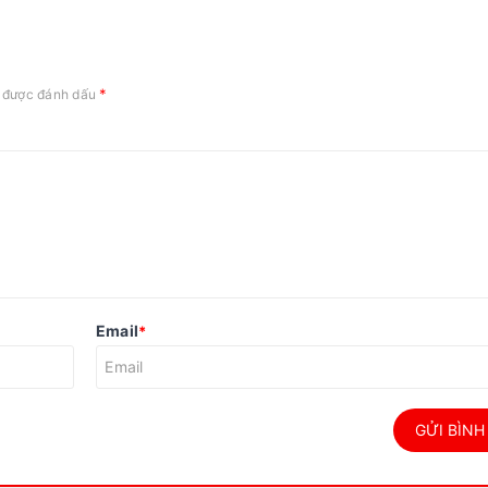
*
c được đánh dấu
Email
*
GỬI BÌNH