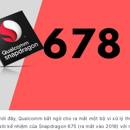
mới đây, Qualcomm bất ngờ cho ra mắt một bộ vi xử lý t
ười kế nhiệm của Snapdragon 675 (ra mắt vào 2018) với