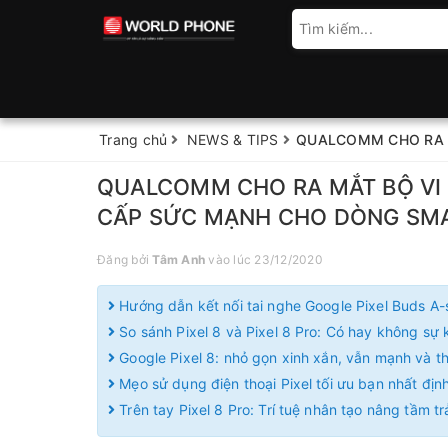
Trang chủ
NEWS & TIPS
QUALCOMM CHO RA M
QUALCOMM CHO RA MẮT BỘ VI 
CẤP SỨC MẠNH CHO DÒNG SM
Đăng bởi
Tâm Anh
vào lúc 23/12/2020
Hướng dẫn kết nối tai nghe Google Pixel Buds A-
So sánh Pixel 8 và Pixel 8 Pro: Có hay không sự k
Google Pixel 8: nhỏ gọn xinh xắn, vẫn mạnh và 
Mẹo sử dụng điện thoại Pixel tối ưu bạn nhất định
Trên tay Pixel 8 Pro: Trí tuệ nhân tạo nâng tầm t