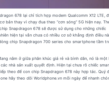
ragon 678 lại chỉ tích hợp modem Qualcomm X12 LTE, đ
ơ bản thay vì chạy đua theo “cơn sóng” 5G hiện nay. Th
chip Snapdragon 678 sẽ được sử dụng cho những chiếc
iên hiện tại vẫn chưa có nhiều cơ sở khẳng định điều nà
 dòng chip Snapdragon 700 series cho smartphone tầm tr
ang nằm ở giữa phân khúc giá rẻ và bình dân, nó là một 
các nhà sản xuất quyết định. Hiện tại chưa rõ chiếc sma
tiếp theo để con chip Snapdragon 678 này hợp tác. Quý 
hone hãy theo dõi Worldphone.vn mỗi ngày để nhanh chó