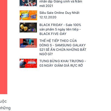
nhân dịp Giáng sinh và Năm
mới 2021
Siêu Sale Online Duy Nhất
12.12.2020
BLACK FRIDAY - Sale 100%
sản phẩm 5 ngày liên tiếp -
BLACK FIVE-DAY
THẾ HỆ TIẾP THEO CỦA
DÒNG S - SAMSUNG GALAXY
S21 SẼ ẨN CHỨA NHỮNG BẤT
NGỜ GÌ?
TƯNG BỪNG KHAI TRƯƠNG -
03 NGÀY GIẢM GIÁ RỰC RỠ
huộc
 những