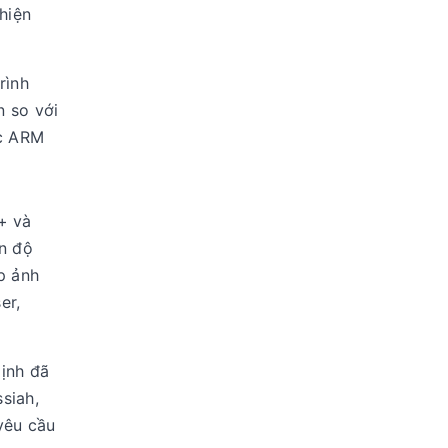
hiện
rình
n so với
úc ARM
+ và
ơn độ
p ảnh
er,
ịnh đã
siah,
yêu cầu