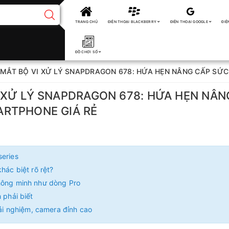
TRANG CHỦ
ĐIỆN THOẠI BLACKBERRY
ĐIỆN THOẠI GOOGLE
ĐIỆ
ĐỒ CHƠI SỐ
ẮT BỘ VI XỬ LÝ SNAPDRAGON 678: HỨA HẸN NÂNG CẤP SỨ
XỬ LÝ SNAPDRAGON 678: HỨA HẸN NÂN
ARTPHONE GIÁ RẺ
series
hác biệt rõ rệt?
thông minh như dòng Pro
 phải biết
rải nghiệm, camera đỉnh cao