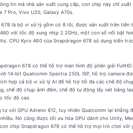
hông tin mà nhà sản xuất cung cấp, con chip này chỉ xuất 
 7 Pro, Vivo U20, Galaxy A70s.
678 là bộ vi xử lý gồm có 8 lõi, được sản xuất trên tiến t
 460 với tốc độ xung nhịp 2.2GHz, một con số nổi bật hơ
0Ghz. CPU Kyro 460 của Snapdragon 678 sử dụng kiến tr
apdragon 678 có thể hỗ trợ màn hình độ phân giải FullHD
h ảnh 14-bit Qualcomm Spectra 250L ISP, hỗ trợ camera đ
ch hợp cả bộ vi xử lý AI để hỗ trợ tối đa các chế độ chụ
g, chế độ chụp ảnh đêm, chế độ tự động lấy nét bằng las
o tốc độ cao.
tự với GPU Adreno 612, tuy nhiên Qualcomm lại khẳng đ
 nhiều. Nó cũng được tối ưu hóa GPU dành cho Unity, Mes
con chip Snapdragon 678 có thể hỗ trợ mọi trò chơi với 