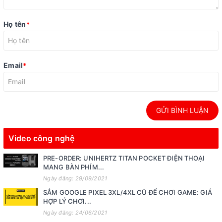
Họ tên
*
Email
*
GỬI BÌNH LUẬN
Video công nghệ
PRE-ORDER: UNIHERTZ TITAN POCKET ĐIỆN THOẠI
MANG BÀN PHÍM...
Ngày đăng: 29/09/2021
SẮM GOOGLE PIXEL 3XL/4XL CŨ ĐỂ CHƠI GAME: GIÁ
HỢP LÝ CHƠI...
Ngày đăng: 24/06/2021