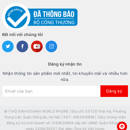
Kết nối với chúng tôi
Đăng ký nhận tin
Nhận thông tin sản phẩm mới nhất, tin khuyến mãi và nhiều hơn
nữa.
Đăng ký
© HỘ KINH DOANH WORLD PHONE | Địa chỉ: Số 128 Thái Hà, Phường
Trung Liệt, Quận Đống đa, Hà Nội | SĐT: 0903616868 | Giấy chứng nhận
đăng ký hộ kinh doanh số: 01E8029808 cấp bởi UBND Quận Đống Đa
ngày 22/06/2020 | Đại diện: Ông Vũ Việt Hưng