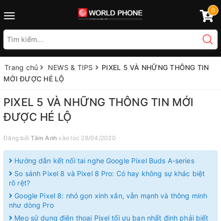
0
Toggle
navigation
Trang chủ
NEWS & TIPS
PIXEL 5 VÀ NHỮNG THÔNG TIN
MỚI ĐƯỢC HÉ LỘ
PIXEL 5 VÀ NHỮNG THÔNG TIN MỚI
ĐƯỢC HÉ LỘ
Đăng bởi
Tâm Anh
vào lúc 28/04/2020
Hướng dẫn kết nối tai nghe Google Pixel Buds A-series
So sánh Pixel 8 và Pixel 8 Pro: Có hay không sự khác biệt
rõ rệt?
Google Pixel 8: nhỏ gọn xinh xắn, vẫn mạnh và thông minh
như dòng Pro
Mẹo sử dụng điện thoại Pixel tối ưu bạn nhất định phải biết