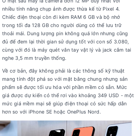
Ở mặt sau máy là camera đơn 12 MP duy nhất với
nhiều tính năng chụp ảnh được thừa kế từ Pixel 4.
Chiếc điện thoại còn đi kèm RAM 6 GB và bộ nhớ
trong tối đa 128 GB cho người dùng có thể lưu trữ
thoải mái. Dung lượng pin không quá lớn nhưng cũng
đủ để đem lại thời gian sử dụng tốt với con số 3.080,
cùng với đó là máy quét vân tay vật lý và jack cắm tai
nghe 3,5 mm truyền thống.
Về cơ bản, đây không phải là các thông số kỹ thuật
mang tính đột phá so với mặt bằng chung nhưng sản
phẩm sẽ được tối ưu hóa với phần mềm có sẵn. Mức
giá được dự kiến có thể rơi vào khoảng 349 USD - một
mức giá mềm mại sẽ giúp điện thoại có sức hấp dẫn
hơn so với iPhone SE hoặc OnePlus Nord.