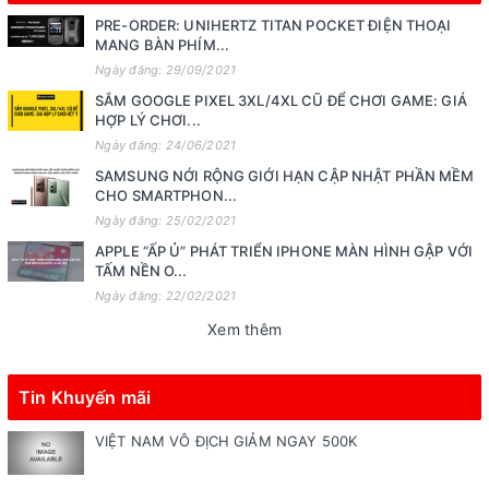
PRE-ORDER: UNIHERTZ TITAN POCKET ĐIỆN THOẠI
MANG BÀN PHÍM...
Ngày đăng: 29/09/2021
SẮM GOOGLE PIXEL 3XL/4XL CŨ ĐỂ CHƠI GAME: GIÁ
HỢP LÝ CHƠI...
Ngày đăng: 24/06/2021
SAMSUNG NỚI RỘNG GIỚI HẠN CẬP NHẬT PHẦN MỀM
CHO SMARTPHON...
Ngày đăng: 25/02/2021
APPLE “ẤP Ủ” PHÁT TRIỂN IPHONE MÀN HÌNH GẬP VỚI
TẤM NỀN O...
Ngày đăng: 22/02/2021
Xem thêm
Tin Khuyến mãi
VIỆT NAM VÔ ĐỊCH GIẢM NGAY 500K