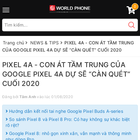
0
Toggle
navigation
Trang chủ
NEWS & TIPS
PIXEL 4A - CON ÁT TẦM TRUNG
CỦA GOOGLE PIXEL 4A DỰ SẼ “CÀN QUÉT” CUỐI 2020
PIXEL 4A - CON ÁT TẦM TRUNG CỦA
GOOGLE PIXEL 4A DỰ SẼ “CÀN QUÉT”
CUỐI 2020
Đăng bởi
Tâm Anh
vào lúc 01/08/2020
Hướng dẫn kết nối tai nghe Google Pixel Buds A-series
So sánh Pixel 8 và Pixel 8 Pro: Có hay không sự khác biệt
rõ rệt?
Google Pixel 8: nhỏ gọn xinh xắn, vẫn mạnh và thông minh
như dòng Pro