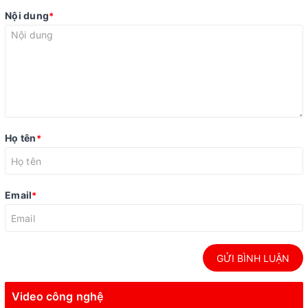
Nội dung
*
Họ tên
*
Email
*
GỬI BÌNH LUẬN
Video công nghệ