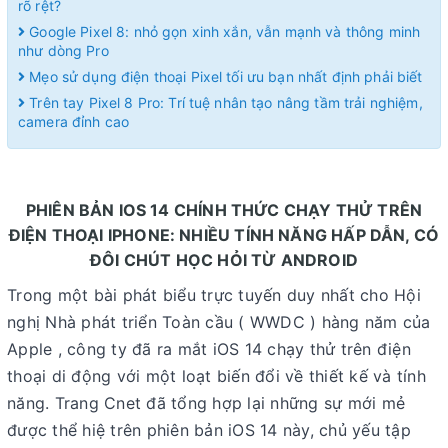
rõ rệt?
Google Pixel 8: nhỏ gọn xinh xắn, vẫn mạnh và thông minh
như dòng Pro
Mẹo sử dụng điện thoại Pixel tối ưu bạn nhất định phải biết
Trên tay Pixel 8 Pro: Trí tuệ nhân tạo nâng tầm trải nghiệm,
camera đỉnh cao
PHIÊN BẢN IOS 14 CHÍNH THỨC CHẠY THỬ TRÊN
ĐIỆN THOẠI IPHONE: NHIỀU TÍNH NĂNG HẤP DẪN, CÓ
ĐÔI CHÚT HỌC HỎI TỪ ANDROID
Trong một bài phát biểu trực tuyến duy nhất cho Hội
nghị Nhà phát triển Toàn cầu ( WWDC ) hàng năm của
Apple , công ty đã ra mắt iOS 14 chạy thử trên điện
thoại di động với một loạt biến đổi về thiết kế và tính
năng. Trang Cnet đã tổng hợp lại những sự mới mẻ
được thể hiệ trên phiên bản iOS 14 này, chủ yếu tập