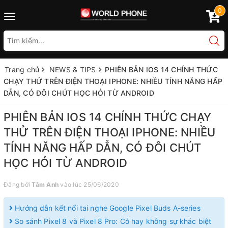
0
Toggle
navigation
Trang chủ
NEWS & TIPS
PHIÊN BẢN IOS 14 CHÍNH THỨC
CHẠY THỬ TRÊN ĐIỆN THOẠI IPHONE: NHIỀU TÍNH NĂNG HẤP
DẪN, CÓ ĐÔI CHÚT HỌC HỎI TỪ ANDROID
PHIÊN BẢN IOS 14 CHÍNH THỨC CHẠY
THỬ TRÊN ĐIỆN THOẠI IPHONE: NHIỀU
TÍNH NĂNG HẤP DẪN, CÓ ĐÔI CHÚT
HỌC HỎI TỪ ANDROID
Đăng bởi
Tâm Anh
vào lúc 25/06/2020
Hướng dẫn kết nối tai nghe Google Pixel Buds A-series
So sánh Pixel 8 và Pixel 8 Pro: Có hay không sự khác biệt