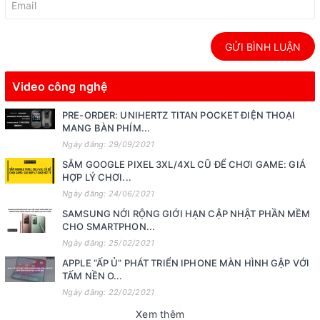
GỬI BÌNH LUẬN
Video công nghệ
PRE-ORDER: UNIHERTZ TITAN POCKET ĐIỆN THOẠI
MANG BÀN PHÍM...
Ngày đăng: 29/09/2021
SẮM GOOGLE PIXEL 3XL/4XL CŨ ĐỂ CHƠI GAME: GIÁ
HỢP LÝ CHƠI...
Ngày đăng: 24/06/2021
SAMSUNG NỚI RỘNG GIỚI HẠN CẬP NHẬT PHẦN MỀM
CHO SMARTPHON...
Ngày đăng: 25/02/2021
APPLE “ẤP Ủ” PHÁT TRIỂN IPHONE MÀN HÌNH GẬP VỚI
TẤM NỀN O...
Ngày đăng: 22/02/2021
Xem thêm