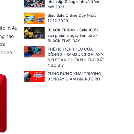
nhân dịp Giáng sinh và Năm
mới 2021
Siêu Sale Online Duy Nhất
12.12.2020
sắc. Nếu
BLACK FRIDAY - Sale 100%
sản phẩm 5 ngày liên tiếp -
ng táo
BLACK FIVE-DAY
khi
THẾ HỆ TIẾP THEO CỦA
Phone
DÒNG S - SAMSUNG GALAXY
S21 SẼ ẨN CHỨA NHỮNG BẤT
NGỜ GÌ?
TƯNG BỪNG KHAI TRƯƠNG -
03 NGÀY GIẢM GIÁ RỰC RỠ