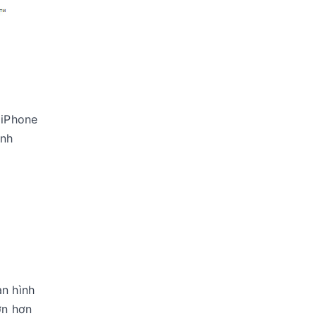
 iPhone
ình
àn hình
ớn hơn