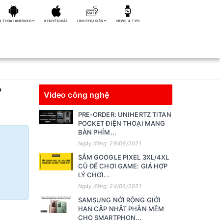
N THOẠI ANDROID
KHUYẾN MÃI
LINH PHỤ KIỆN
NEWS & TIPS
?
Video công nghệ
PRE-ORDER: UNIHERTZ TITAN
POCKET ĐIỆN THOẠI MANG
BÀN PHÍM...
Ngày đăng: 29/09/2021
SẮM GOOGLE PIXEL 3XL/4XL
CŨ ĐỂ CHƠI GAME: GIÁ HỢP
LÝ CHƠI...
Ngày đăng: 24/06/2021
SAMSUNG NỚI RỘNG GIỚI
HẠN CẬP NHẬT PHẦN MỀM
CHO SMARTPHON...