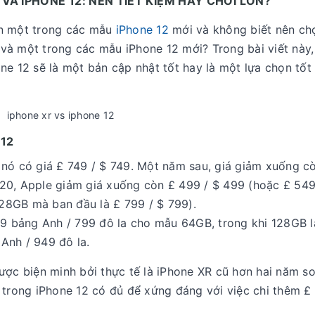
VÀ IPHONE 12: NÊN TIẾT KIỆM HAY CHƠI LỚN?
ên một trong các mẫu
iPhone 12
mới và không biết nên chọ
và một trong các mẫu iPhone 12 mới? Trong bài viết này
ne 12 sẽ là một bản cập nhật tốt hay là một lựa chọn tốt
 12
 nó có giá £ 749 / $ 749. Một năm sau, giá giảm xuống c
20, Apple giảm giá xuống còn £ 499 / $ 499 (hoặc £ 549
28GB mà ban đầu là £ 799 / $ 799).
799 bảng Anh / 799 đô la cho mẫu 64GB, trong khi 128GB 
Anh / 949 đô la.
ược biện minh bởi thực tế là iPhone XR cũ hơn hai năm so
 trong iPhone 12 có đủ để xứng đáng với việc chi thêm £