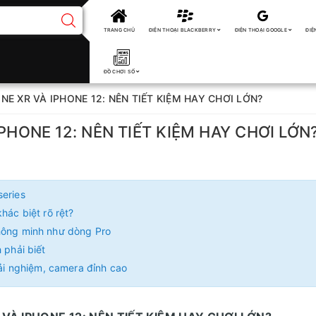
TRANG CHỦ
ĐIỆN THOẠI BLACKBERRY
ĐIỆN THOẠI GOOGLE
ĐIỆ
ĐỒ CHƠI SỐ
NE XR VÀ IPHONE 12: NÊN TIẾT KIỆM HAY CHƠI LỚN?
PHONE 12: NÊN TIẾT KIỆM HAY CHƠI LỚN
series
hác biệt rõ rệt?
thông minh như dòng Pro
 phải biết
rải nghiệm, camera đỉnh cao