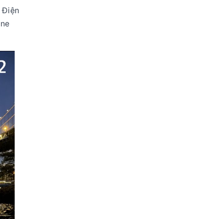
 Điện
one