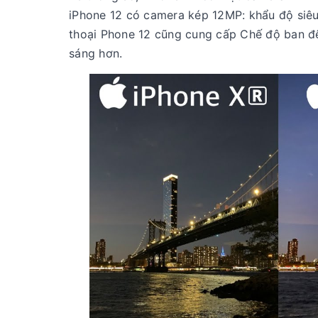
iPhone 12 có camera kép 12MP: khẩu độ siêu 
thoại Phone 12 cũng cung cấp Chế độ ban đê
sáng hơn.