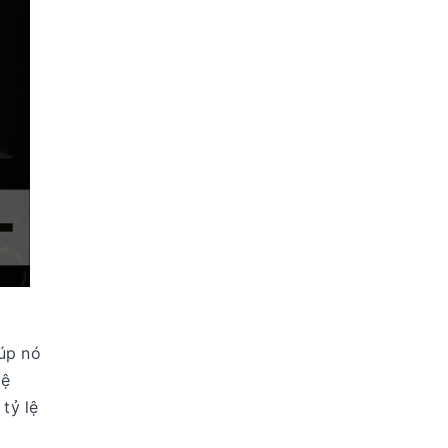
úp nó
lệ
tỷ lệ