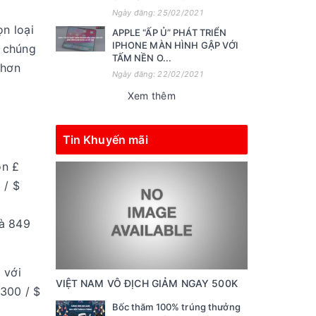
Ngày đăng: 25/02/2021
n loại
APPLE “ẤP Ủ” PHÁT TRIỂN
IPHONE MÀN HÌNH GẬP VỚI
, chúng
TẤM NỀN O...
 hơn
Ngày đăng: 22/02/2021
Xem thêm
Tin Khuyến mãi
òn £
 / $
là 849
 với
VIỆT NAM VÔ ĐỊCH GIẢM NGAY 500K
 300 / $
Bốc thăm 100% trúng thưởng