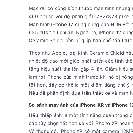
Mặc dù có cùng kích thước màn hình nhưng i
460 ppi so với độ phân giải 1792x828 pixel 
Màn hình iPhone 12 cũng cung cấp HDR với độ
625 nits tiêu chuẩn. Ngoài ra, iPhone 12 c
Ceramic Shield bền bỉ giúp hạn chế tổn thươ
Theo như Apple, loại kính Ceramic Shield nà
nhiệt độ cao mới giúp phát triển các tinh th
tăng hiệu suất thả lên gấp 4 lần. Giảm hiệu 
làm rơi iPhone của mình trước khi nó bị hỏ
tốt hơn, đây có thể là một điểm đáng chú ý 
Nếu để phân định dựa trên thiết kế và màn h
So sánh máy ảnh của iPhone XR và iPhone 1
Nếu nhiếp ảnh là một tính năng quan trọng đ
các tùy chọn tốt hơn so với iPhone XR hoà
Về thông số, IPhone XR có một camera 12MP v