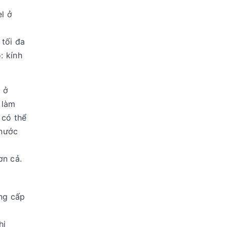
l ở
 tối đa
: kính
 ở
 làm
 có thể
 nước
ơn cả.
ung cấp
hi