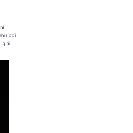
hi
như đối
 giải