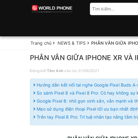
Trang chủ
NEWS & TIPS
PHÂN VÂN GIỮA IPHO
PHÂN VÂN GIỮA IPHONE XR VÀ I
Đăng bởi
Tâm Anh
vào lúc 01/06/2021
Hướng dẫn kết nối tai nghe Google Pixel Buds A-
So sánh Pixel 8 và Pixel 8 Pro: Có hay không sự k
Google Pixel 8: nhỏ gọn xinh xắn, vẫn mạnh và 
Mẹo sử dụng điện thoại Pixel tối ưu bạn nhất định
Trên tay Pixel 8 Pro: Trí tuệ nhân tạo nâng tầm t