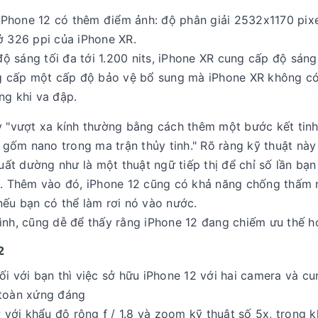
Phone 12 có thêm điểm ảnh: độ phân giải 2532x1170 pixe
ở 326 ppi của iPhone XR.
 sáng tối đa tới 1.200 nits, iPhone XR cung cấp độ sáng
ung cấp một cấp độ bảo vệ bổ sung mà iPhone XR không có
ng khi va đập.
y "vượt xa kính thường bằng cách thêm một bước kết tinh
ể gốm nano trong ma trận thủy tinh." Rõ ràng kỹ thuật này
suất dường như là một thuật ngữ tiếp thị để chỉ số lần bạn
ng. Thêm vào đó, iPhone 12 cũng có khả năng chống thấm
nếu bạn có thể làm rơi nó vào nước.
ình, cũng dễ để thấy rằng iPhone 12 đang chiếm ưu thế h
2
ối với bạn thì việc sở hữu iPhone 12 với hai camera và c
n toàn xứng đáng
ới khẩu độ rộng ƒ / 1.8 và zoom kỹ thuật số 5x, trong k