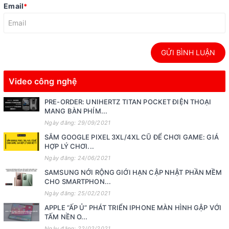
Email
*
GỬI BÌNH LUẬN
Video công nghệ
PRE-ORDER: UNIHERTZ TITAN POCKET ĐIỆN THOẠI
MANG BÀN PHÍM...
Ngày đăng: 29/09/2021
SẮM GOOGLE PIXEL 3XL/4XL CŨ ĐỂ CHƠI GAME: GIÁ
HỢP LÝ CHƠI...
Ngày đăng: 24/06/2021
SAMSUNG NỚI RỘNG GIỚI HẠN CẬP NHẬT PHẦN MỀM
CHO SMARTPHON...
Ngày đăng: 25/02/2021
APPLE “ẤP Ủ” PHÁT TRIỂN IPHONE MÀN HÌNH GẬP VỚI
TẤM NỀN O...
Ngày đăng: 22/02/2021