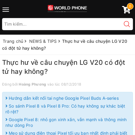
0
Toggle
navigation
Trang chủ
NEWS & TIPS
Thực hư về câu chuyện LG V20
có đột tử hay không?
Thực hư về câu chuyện LG V20 có đột
tử hay không?
Đăng bởi
Hoàng Phương
vào lúc 08/12/2018
Hướng dẫn kết nối tai nghe Google Pixel Buds A-series
So sánh Pixel 8 và Pixel 8 Pro: Có hay không sự khác biệt
rõ rệt?
Google Pixel 8: nhỏ gọn xinh xắn, vẫn mạnh và thông minh
như dòng Pro
Mẹo sử dụng điện thoại Pixel tối ưu bạn nhất định phải biết