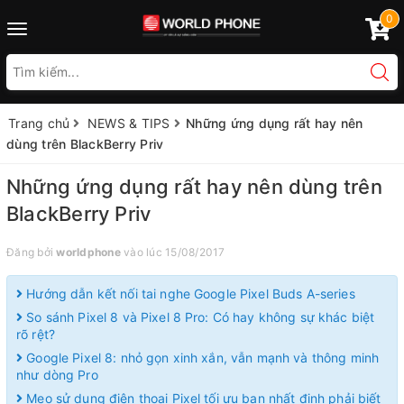
0
Toggle
navigation
Trang chủ
NEWS & TIPS
Những ứng dụng rất hay nên
dùng trên BlackBerry Priv
Những ứng dụng rất hay nên dùng trên
BlackBerry Priv
Đăng bởi
worldphone
vào lúc 15/08/2017
Hướng dẫn kết nối tai nghe Google Pixel Buds A-series
So sánh Pixel 8 và Pixel 8 Pro: Có hay không sự khác biệt
rõ rệt?
Google Pixel 8: nhỏ gọn xinh xắn, vẫn mạnh và thông minh
như dòng Pro
Mẹo sử dụng điện thoại Pixel tối ưu bạn nhất định phải biết