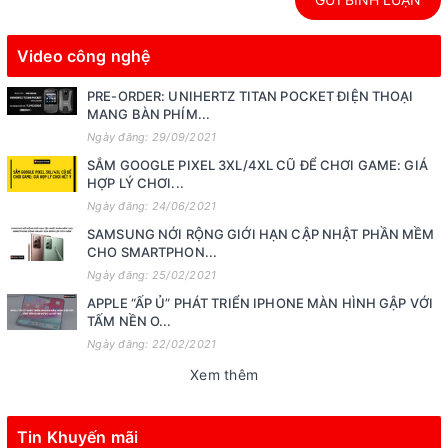
Video công nghệ
PRE-ORDER: UNIHERTZ TITAN POCKET ĐIỆN THOẠI
MANG BÀN PHÍM...
Ngày đăng: 29/09/2021
SẮM GOOGLE PIXEL 3XL/4XL CŨ ĐỂ CHƠI GAME: GIÁ
HỢP LÝ CHƠI...
Ngày đăng: 24/06/2021
SAMSUNG NỚI RỘNG GIỚI HẠN CẬP NHẬT PHẦN MỀM
CHO SMARTPHON...
Ngày đăng: 25/02/2021
APPLE “ẤP Ủ” PHÁT TRIỂN IPHONE MÀN HÌNH GẬP VỚI
TẤM NỀN O...
Ngày đăng: 22/02/2021
Xem thêm
Tin Khuyến mãi