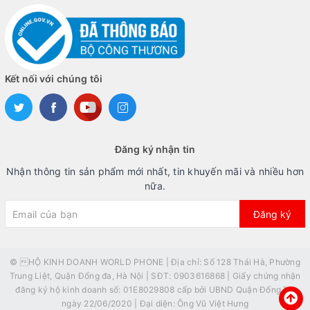
Kết nối với chúng tôi
Đăng ký nhận tin
Nhận thông tin sản phẩm mới nhất, tin khuyến mãi và nhiều hơn
nữa.
Đăng ký
© HỘ KINH DOANH WORLD PHONE | Địa chỉ: Số 128 Thái Hà, Phường
Trung Liệt, Quận Đống đa, Hà Nội | SĐT: 0903616868 | Giấy chứng nhận
đăng ký hộ kinh doanh số: 01E8029808 cấp bởi UBND Quận Đống Đa
ngày 22/06/2020 | Đại diện: Ông Vũ Việt Hưng