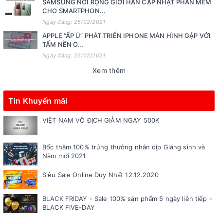
SAMSUNG NỚI RỘNG GIỚI HẠN CẬP NHẬT PHẦN MỀM
CHO SMARTPHON...
Ngày đăng: 25/02/2021
APPLE “ẤP Ủ” PHÁT TRIỂN IPHONE MÀN HÌNH GẬP VỚI
TẤM NỀN O...
Ngày đăng: 22/02/2021
Xem thêm
Tin Khuyến mãi
VIỆT NAM VÔ ĐỊCH GIẢM NGAY 500K
Bốc thăm 100% trúng thưởng nhân dịp Giáng sinh và
Năm mới 2021
Siêu Sale Online Duy Nhất 12.12.2020
BLACK FRIDAY - Sale 100% sản phẩm 5 ngày liên tiếp -
BLACK FIVE-DAY