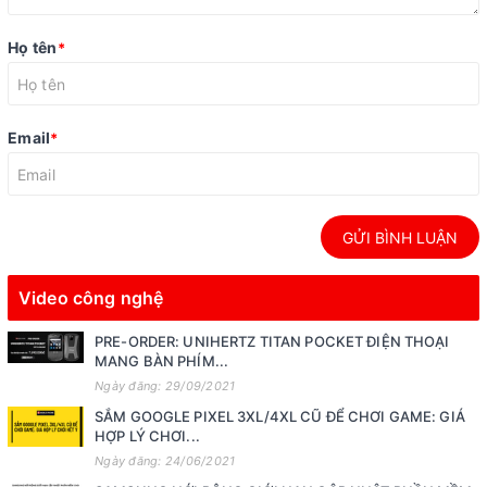
Họ tên
*
Email
*
GỬI BÌNH LUẬN
Video công nghệ
PRE-ORDER: UNIHERTZ TITAN POCKET ĐIỆN THOẠI
MANG BÀN PHÍM...
Ngày đăng: 29/09/2021
SẮM GOOGLE PIXEL 3XL/4XL CŨ ĐỂ CHƠI GAME: GIÁ
HỢP LÝ CHƠI...
Ngày đăng: 24/06/2021