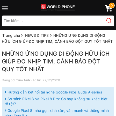
0
Toggle
navigation
Trang chủ
NEWS & TIPS
NHỮNG ỨNG DỤNG DI ĐỘNG
HỮU ÍCH GIÚP ĐO NHỊP TIM, CẢNH BÁO ĐỘT QUỴ TỐT NHẤT
NHỮNG ỨNG DỤNG DI ĐỘNG HỮU ÍCH
GIÚP ĐO NHỊP TIM, CẢNH BÁO ĐỘT
QUỴ TỐT NHẤT
Đăng bởi
Tâm Anh
vào lúc 27/12/2020
Hướng dẫn kết nối tai nghe Google Pixel Buds A-series
So sánh Pixel 8 và Pixel 8 Pro: Có hay không sự khác biệt
rõ rệt?
Google Pixel 8: nhỏ gọn xinh xắn, vẫn mạnh và thông minh
như dòng Pro