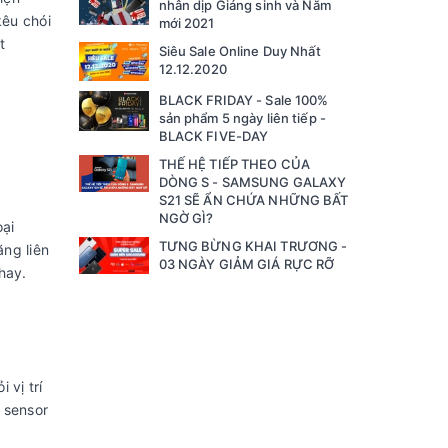
nhân dịp Giáng sinh và Năm
kêu chói
mới 2021
t
Siêu Sale Online Duy Nhất
12.12.2020
BLACK FRIDAY - Sale 100%
sản phẩm 5 ngày liên tiếp -
BLACK FIVE-DAY
THẾ HỆ TIẾP THEO CỦA
DÒNG S - SAMSUNG GALAXY
S21 SẼ ẨN CHỨA NHỮNG BẤT
NGỜ GÌ?
oại
TƯNG BỪNG KHAI TRƯƠNG -
ăng liên
03 NGÀY GIẢM GIÁ RỰC RỠ
hay.
 vị trí
 sensor