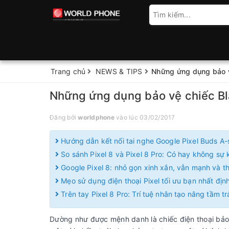
Trang chủ
NEWS & TIPS
Những ứng dụng bảo v
Những ứng dụng bảo vệ chiếc Bl
Đăng bởi
worldphone
vào lúc 03/02/2017
Hướng dẫn kết nối tai nghe Google Pixel Buds A-
So sánh Pixel 8 và Pixel 8 Pro: Có hay không sự k
Google Pixel 8: nhỏ gọn xinh xắn, vẫn mạnh và 
Mẹo sử dụng điện thoại Pixel tối ưu bạn nhất định
Trên tay Pixel 8 Pro: Trí tuệ nhân tạo nâng tầm t
Dường như được mệnh danh là chiếc điện thoại bảo 