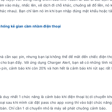
ầm vào máy, nhấc lên, xê dịch đi chỗ khác, chuông sẽ đổ liền, nó 
 khác nhau). Bạn chỉ làm nó im khi bạn nhập đúng mật khẩu hoặc tắ
 chống kẻ gian cầm nhầm điện thoại
 cần sạc pin, nhưng bạn lại không thể để mắt đến chiếc điện th
c cho bạn đấy. Với ứng dụng Charger Alert, bạn sẽ có những tính n
ộ pin, cảnh báo khi còn 20% và hơn hết là cảnh báo khi rút sạc rất 
à duy nhất 1 chức năng là cảnh báo khi điện thoại bị di chuyển khỏi
oại sau khi mình cài đặt pass cho app xong thì vào bật chức năng
 bàn. Chỉ cần 1 di chuyển nhỏ là máy sẽ phát chuông cảnh báo.