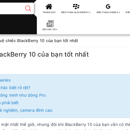
TRANG CHỦ
ĐIỆN THOẠI BLACKBERRY
ĐIỆN THOẠI GOOGLE
ĐIỆ
ĐỒ CHƠI SỐ
ệ chiếc BlackBerry 10 của bạn tốt nhất
ackBerry 10 của bạn tốt nhất
series
hác biệt rõ rệt?
thông minh như dòng Pro
 phải biết
rải nghiệm, camera đỉnh cao
mật nhất thế giới, nhưng đôi khi BlackBerry 10 của bạn vẫn có th