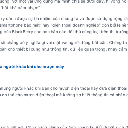
huống. Với một vài ứng dụng mà mình chia sẻ dưới đây, hi vọng nó 
 “bất khả xâm phạm”.
ry dành được sự tín nhiệm của chúng ta và được sử dụng rộng rã
“smartphone bảo mật” hay “điện thoại doanh nghiệp” còn bởi lẽ nề
của BlackBerry cao hơn hẳn các đối thủ cùng loại trên thị trường
ẽ chẳng có ý nghĩa gì với một vài người dùng bất cẩn. Chúng ta
n cho thiết bị cũng như thông tin, dữ liệu quan trọng, nhạy cảm
của người khác khi cho mượn máy
những người khác khi bạn cho mượn điện thoại hay đưa điện thoại
có thể cho mượn điện thoại mà không sợ bị lộ thông tin cá nhân 
ự tuyệt vời. Công năng chính của Anti Touch là: Bất di bất dịch đ