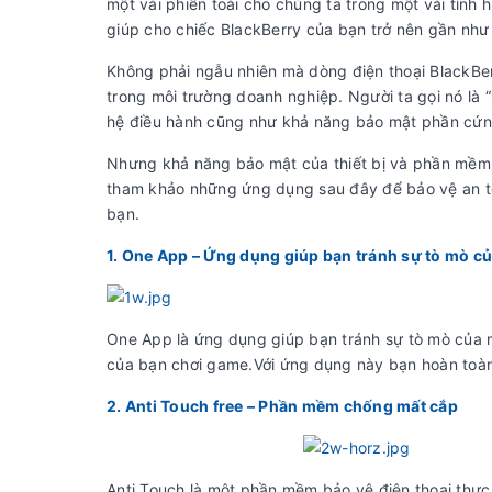
một vài phiền toái cho chúng ta trong một vài tình 
giúp cho chiếc BlackBerry của bạn trở nên gần như
Không phải ngẫu nhiên mà dòng điện thoại BlackBer
trong môi trường doanh nghiệp. Người ta gọi nó là 
hệ điều hành cũng như khả năng bảo mật phần cứng 
Nhưng khả năng bảo mật của thiết bị và phần mềm s
tham khảo những ứng dụng sau đây để bảo vệ an toà
bạn.
1. One App – Ứng dụng giúp bạn tránh sự tò mò 
One App là ứng dụng giúp bạn tránh sự tò mò của 
của bạn chơi game.Với ứng dụng này bạn hoàn toàn 
2. Anti Touch free – Phần mềm chống mất cắp
Anti Touch là một phần mềm bảo vệ điện thoại thực s