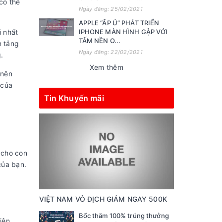
có thể
Ngày đăng: 25/02/2021
APPLE “ẤP Ủ” PHÁT TRIỂN
i nhất
IPHONE MÀN HÌNH GẬP VỚI
TẤM NỀN O...
n tảng
Ngày đăng: 22/02/2021
.
Xem thêm
 nên
 của
Tin Khuyến mãi
 cho con
của bạn.
VIỆT NAM VÔ ĐỊCH GIẢM NGAY 500K
Bốc thăm 100% trúng thưởng
iện