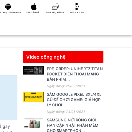
N THOẠI ANDROID
KHUYẾN MÃI
LINH PHỤ KIỆN
NEWS & TIPS
Video công nghệ
PRE-ORDER: UNIHERTZ TITAN
POCKET ĐIỆN THOẠI MANG
BÀN PHÍM...
Ngày đăng: 29/09/2021
SẮM GOOGLE PIXEL 3XL/4XL
CŨ ĐỂ CHƠI GAME: GIÁ HỢP
LÝ CHƠI...
Ngày đăng: 24/06/2021
SAMSUNG NỚI RỘNG GIỚI
HẠN CẬP NHẬT PHẦN MỀM
ể gây
CHO SMARTPHON...