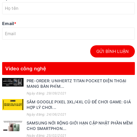
Email
*
GỬI BÌNH LUẬN
Video công nghệ
PRE-ORDER: UNIHERTZ TITAN POCKET ĐIỆN THOẠI
MANG BÀN PHÍM...
Ngày đăng: 29/09/2021
SẮM GOOGLE PIXEL 3XL/4XL CŨ ĐỂ CHƠI GAME: GIÁ
HỢP LÝ CHƠI...
Ngày đăng: 24/06/2021
SAMSUNG NỚI RỘNG GIỚI HẠN CẬP NHẬT PHẦN MỀM
CHO SMARTPHON...
Ngày đăng: 25/02/2021