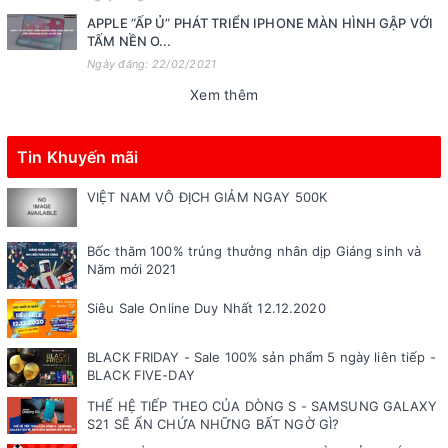
APPLE “ẤP Ủ” PHÁT TRIỂN IPHONE MÀN HÌNH GẬP VỚI
TẤM NỀN O...
Ngày đăng: 22/02/2021
Xem thêm
Tin Khuyến mãi
VIỆT NAM VÔ ĐỊCH GIẢM NGAY 500K
Bốc thăm 100% trúng thưởng nhân dịp Giáng sinh và
Năm mới 2021
Siêu Sale Online Duy Nhất 12.12.2020
BLACK FRIDAY - Sale 100% sản phẩm 5 ngày liên tiếp -
BLACK FIVE-DAY
THẾ HỆ TIẾP THEO CỦA DÒNG S - SAMSUNG GALAXY
S21 SẼ ẨN CHỨA NHỮNG BẤT NGỜ GÌ?