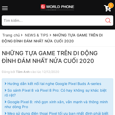
0
Toggle
navigation
Trang chủ
NEWS & TIPS
NHỮNG TỰA GAME TRÊN DI
ĐỘNG ĐÌNH ĐÁM NHẤT NỬA CUỐI 2020
NHỮNG TỰA GAME TRÊN DI ĐỘNG
ĐÌNH ĐÁM NHẤT NỬA CUỐI 2020
Đăng bởi
Tâm Anh
vào lúc 12/12/2020
Hướng dẫn kết nối tai nghe Google Pixel Buds A-series
So sánh Pixel 8 và Pixel 8 Pro: Có hay không sự khác biệt
rõ rệt?
Google Pixel 8: nhỏ gọn xinh xắn, vẫn mạnh và thông minh
như dòng Pro
Mẹo sử dụng điện thoại Pixel tối ưu bạn nhất định phải biết