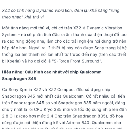
XZ2 có tính năng Dynamic Vibration, đem lại khả năng "rung
theo nhạc" khá thú vị
Một tính năng mới thú vị, chỉ có trên XZ2 là Dynamic Vibration
System – nó sẽ phân tích đầu ra âm thanh của điện thoại để tạo
ra các rung động nhẹ, làm cho các trải nghiệm nội dung trở nên
hấp dẫn hơn. Ngoài ra, 2 thiết bị này còn được Sony trang bị hệ
thống loa âm thanh nổi lớn nhất từ trước đến nay (trên các thiết
bị Xperia) và họ gọi đó là "S-Force Front Surround".
Hiệu năng: Cấu hình cao nhất với chip Qualcomm
Snapdragon 845
Cả Sony Xperia XZ2 và XZ2 Compact đều sử dụng chip
Snapdragon 845 mới nhất của Qualcomm. Có rất nhiều cải tiến
trên Snapdragon 845 so với Snapdragon 835 năm ngoái, đáng
chú ý nhất là lõi CPU Kryo 385 mới với tốc độ xung nhịp lên đến
2.8 GHz (cao hơn mức 2.4 Ghz trên Snapdragon 835), đồ họa
cũng được cải thiện đáng kể với Adreno 640. Qualcomm cho