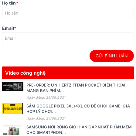
Họ tên
*
Email
*
GỬI BÌNH LUẬN
Video công nghệ
PRE-ORDER: UNIHERTZ TITAN POCKET ĐIỆN THOẠI
MANG BÀN PHÍM...
Ngày đăng: 29/09/2021
SẮM GOOGLE PIXEL 3XL/4XL CŨ ĐỂ CHƠI GAME: GIÁ
HỢP LÝ CHƠI...
Ngày đăng: 24/06/2021
SAMSUNG NỚI RỘNG GIỚI HẠN CẬP NHẬT PHẦN MỀM
CHO SMARTPHON...