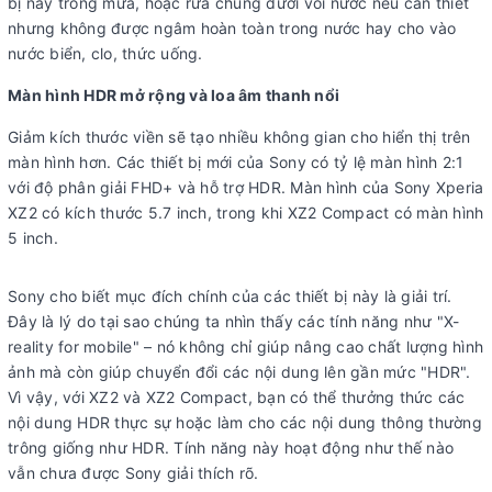
bị này trong mưa, hoặc rửa chúng dưới vòi nước nếu cần thiết
nhưng không được ngâm hoàn toàn trong nước hay cho vào
nước biển, clo, thức uống.
Màn hình HDR mở rộng và loa âm thanh nổi
Giảm kích thước viền sẽ tạo nhiều không gian cho hiển thị trên
màn hình hơn. Các thiết bị mới của Sony có tỷ lệ màn hình 2:1
với độ phân giải FHD+ và hỗ trợ HDR. Màn hình của Sony Xperia
XZ2 có kích thước 5.7 inch, trong khi XZ2 Compact có màn hình
5 inch.
Sony cho biết mục đích chính của các thiết bị này là giải trí.
Đây là lý do tại sao chúng ta nhìn thấy các tính năng như "X-
reality for mobile" – nó không chỉ giúp nâng cao chất lượng hình
ảnh mà còn giúp chuyển đổi các nội dung lên gần mức "HDR".
Vì vậy, với XZ2 và XZ2 Compact, bạn có thể thưởng thức các
nội dung HDR thực sự hoặc làm cho các nội dung thông thường
trông giống như HDR. Tính năng này hoạt động như thế nào
vẫn chưa được Sony giải thích rõ.