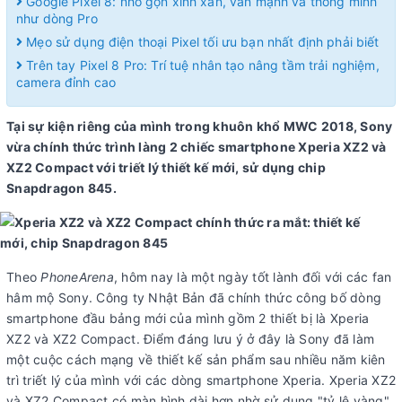
Google Pixel 8: nhỏ gọn xinh xắn, vẫn mạnh và thông minh
như dòng Pro
Mẹo sử dụng điện thoại Pixel tối ưu bạn nhất định phải biết
Trên tay Pixel 8 Pro: Trí tuệ nhân tạo nâng tầm trải nghiệm,
camera đỉnh cao
Tại sự kiện riêng của mình trong khuôn khổ MWC 2018, Sony
vừa chính thức trình làng 2 chiếc smartphone Xperia XZ2 và
XZ2 Compact với triết lý thiết kế mới, sử dụng chip
Snapdragon 845.
Theo
PhoneArena
, hôm nay là một ngày tốt lành đối với các fan
hâm mộ Sony. Công ty Nhật Bản đã chính thức công bố dòng
smartphone đầu bảng mới của mình gồm 2 thiết bị là Xperia
XZ2 và XZ2 Compact. Điểm đáng lưu ý ở đây là Sony đã làm
một cuộc cách mạng về thiết kế sản phẩm sau nhiều năm kiên
trì triết lý của mình với các dòng smartphone Xperia. Xperia XZ2
và XZ2 Compact có màn hình dài hơn nhờ sử dụng "tỷ lệ vàng"