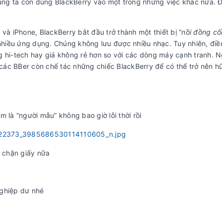
húng ta còn dùng BlackBerry vào một trong những việc khác nữa. Đ
và iPhone, BlackBerry bắt đầu trở thành một thiết bị “
nồi đồng cố
hiều ứng dụng. Chúng không lưu được nhiều nhạc. Tuy nhiên, điề
g hi-tech hay giá không rẻ hơn so với các dòng máy cạnh tranh. N
các BBer còn chế tác những chiếc BlackBerry để có thể trở nên 
 là “người mẫu” không bao giờ lỗi thời rồi
ể chặn giấy nữa
nghiệp dư nhé