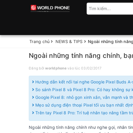
Trang chủ
NEWS & TIPS
Ngoài những tính năng
Ngoài những tính năng chính, bạ
Đăng bởi
worldphone
vào lúc 03/02/2017
Hướng dẫn kết nối tai nghe Google Pixel Buds A-
So sánh Pixel 8 và Pixel 8 Pro: Có hay không sự k
Google Pixel 8: nhỏ gọn xinh xắn, vẫn mạnh và 
Mẹo sử dụng điện thoại Pixel tối ưu bạn nhất định
Trên tay Pixel 8 Pro: Trí tuệ nhân tạo nâng tầm t
Ngoài những tính năng chính như nghe gọi, nhắn ti