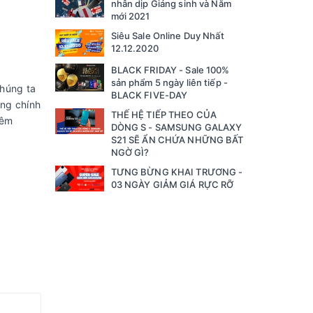
nhân dịp Giáng sinh và Năm
mới 2021
Siêu Sale Online Duy Nhất
12.12.2020
BLACK FRIDAY - Sale 100%
sản phẩm 5 ngày liên tiếp -
chúng ta
BLACK FIVE-DAY
ăng chính
THẾ HỆ TIẾP THEO CỦA
iêm
DÒNG S - SAMSUNG GALAXY
S21 SẼ ẨN CHỨA NHỮNG BẤT
NGỜ GÌ?
TƯNG BỪNG KHAI TRƯƠNG -
03 NGÀY GIẢM GIÁ RỰC RỠ