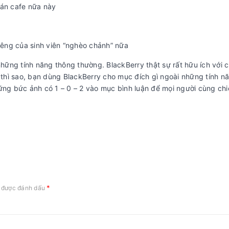
uán cafe nữa này
êng của sinh viên “nghèo chảnh” nữa
ững tính năng thông thường. BlackBerry thật sự rất hữu ích với 
n thì sao, bạn dùng BlackBerry cho mục đích gì ngoài những tính n
hững bức ảnh có 1 – 0 – 2 vào mục bình luận để mọi người cùng ch
*
c được đánh dấu