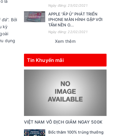
ó là
Ngày đăng: 25/02/2021
APPLE “ẤP Ủ” PHÁT TRIỂN
i đá
”. Bởi
IPHONE MÀN HÌNH GẬP VỚI
TẤM NỀN O...
u kỳ
Ngày đăng: 22/02/2021
goài
hữu dụng
Xem thêm
Tin Khuyến mãi
VIỆT NAM VÔ ĐỊCH GIẢM NGAY 500K
Bốc thăm 100% trúng thưởng