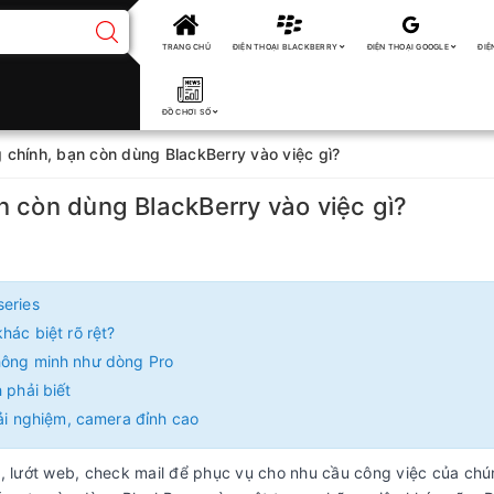
TRANG CHỦ
ĐIỆN THOẠI BLACKBERRY
ĐIỆN THOẠI GOOGLE
ĐIỆ
ĐỒ CHƠI SỐ
 chính, bạn còn dùng BlackBerry vào việc gì?
n còn dùng BlackBerry vào việc gì?
series
hác biệt rõ rệt?
thông minh như dòng Pro
 phải biết
rải nghiệm, camera đỉnh cao
n, lướt web, check mail để phục vụ cho nhu cầu công việc của chú