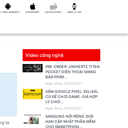
N THOẠI ANDROID
KHUYẾN MÃI
LINH PHỤ KIỆN
NEWS & TIPS
Video công nghệ
PRE-ORDER: UNIHERTZ TITAN
POCKET ĐIỆN THOẠI MANG
BÀN PHÍM...
Ngày đăng: 29/09/2021
SẮM GOOGLE PIXEL 3XL/4XL
CŨ ĐỂ CHƠI GAME: GIÁ HỢP
LÝ CHƠI...
Ngày đăng: 24/06/2021
SAMSUNG NỚI RỘNG GIỚI
HẠN CẬP NHẬT PHẦN MỀM
ng ta
CHO SMARTPHON...