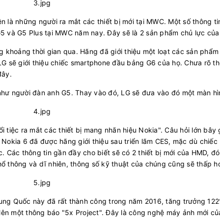
là những người ra mắt các thiết bị mới tại MWC. Một số thông tin
 G5 và G5 Plus tại MWC năm nay. Đây sẽ là 2 sản phẩm chủ lực của
 khoảng thời gian qua. Hãng đã giới thiệu một loạt các sản phẩm
 sẽ giới thiệu chiếc smartphone đầu bảng G6 của họ. Chưa rõ th
đây.
 như người đàn anh G5. Thay vào đó, LG sẽ đưa vào đó một màn hì
tiệc ra mắt các thiết bị mang nhãn hiệu Nokia". Câu hỏi lớn bây g
. Nokia 6 đã được hãng giới thiệu sau triển lãm CES, mặc dù chiếc
 Các thông tin gần đầy cho biết sẽ có 2 thiết bị mới của HMD, đó
 thông và dĩ nhiên, thông số kỹ thuật của chúng cũng sẽ thấp h
rung Quốc này đã rất thành công trong năm 2016, tăng trưởng 122
lên một thông báo "5x Project". Đây là công nghệ máy ảnh mới củ