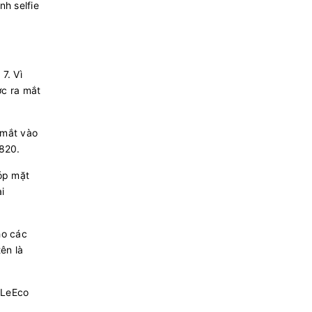
nh selfie
7. Vì
ợc ra mắt
 mắt vào
 820.
góp mặt
i
ho các
ên là
 LeEco