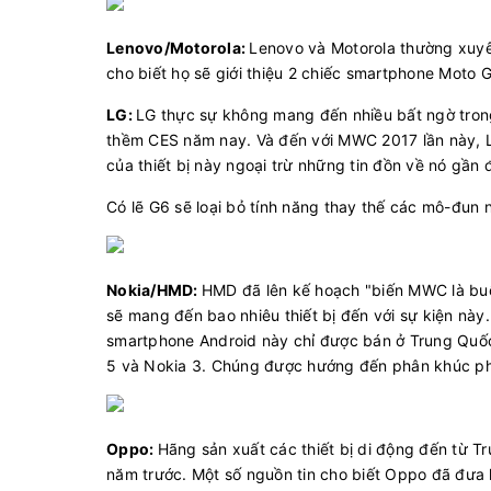
Lenovo/Motorola:
Lenovo và Motorola thường xuyên 
cho biết họ sẽ giới thiệu 2 chiếc smartphone Moto
LG:
LG thực sự không mang đến nhiều bất ngờ trong
thềm CES năm nay. Và đến với MWC 2017 lần này, LG
của thiết bị này ngoại trừ những tin đồn về nó gần 
Có lẽ G6 sẽ loại bỏ tính năng thay thế các mô-đun
Nokia/HMD:
HMD đã lên kế hoạch "biến MWC là buổi 
sẽ mang đến bao nhiêu thiết bị đến với sự kiện này
smartphone Android này chỉ được bán ở Trung Quốc.
5 và Nokia 3. Chúng được hướng đến phân khúc phổ
Oppo:
Hãng sản xuất các thiết bị di động đến từ T
năm trước. Một số nguồn tin cho biết Oppo đã đưa 