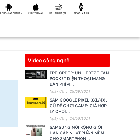
N THOẠI ANDROID
KHUYẾN MÃI
LINH PHỤ KIỆN
NEWS & TIPS
Video công nghệ
PRE-ORDER: UNIHERTZ TITAN
POCKET ĐIỆN THOẠI MANG
BÀN PHÍM...
Ngày đăng: 29/09/2021
SẮM GOOGLE PIXEL 3XL/4XL
CŨ ĐỂ CHƠI GAME: GIÁ HỢP
LÝ CHƠI...
Ngày đăng: 24/06/2021
SAMSUNG NỚI RỘNG GIỚI
HẠN CẬP NHẬT PHẦN MỀM
CHO SMARTPHON...