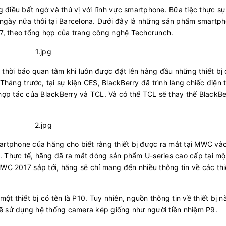
iều bất ngờ và thú vị với lĩnh vực smartphone. Bữa tiệc thực sự
 ngày nữa thôi tại Barcelona. Dưới đây là những sản phẩm smartp
17, theo tổng hợp của trang công nghệ Techcrunch.
thời báo quan tâm khi luôn được đặt lên hàng đầu những thiết bị
háng trước, tại sự kiện CES, BlackBerry đã trình làng chiếc điện 
ợp tác của BlackBerry và TCL. Và có thể TCL sẽ thay thế BlackBer
rtphone của hãng cho biết rằng thiết bị được ra mắt tại MWC vào
 Thực tế, hãng đã ra mắt dòng sản phẩm U-series cao cấp tại mộ
 MWC 2017 sắp tới, hãng sẽ chỉ mang đến nhiều thông tin về các thi
ột thiết bị có tên là P10. Tuy nhiên, nguồn thông tin về thiết bị 
 sẽ sử dụng hệ thống camera kép giống như người tiền nhiệm P9.