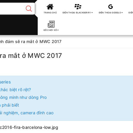
TRANG CHỦ
ĐIỆN THOẠI BLACKBERRY
ĐIỆN THOẠI GOOGLE
ĐIỆ
ĐỒ CHƠI SỐ
nh đám sẽ ra mắt ở MWC 2017
 ra mắt ở MWC 2017
series
hác biệt rõ rệt?
thông minh như dòng Pro
 phải biết
rải nghiệm, camera đỉnh cao