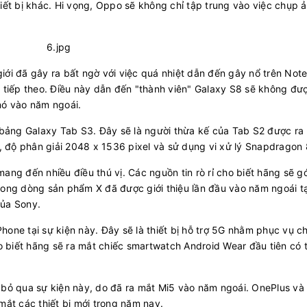
ết bị khác. Hi vọng, Oppo sẽ không chỉ tập trung vào việc chụp ả
ới đã gây ra bất ngờ với việc quá nhiệt dẫn đến gây nổ trên Note 
bị tiếp theo. Điều này dẫn đến "thành viên" Galaxy S8 sẽ không đư
nó vào năm ngoái.
 bảng Galaxy Tab S3. Đây sẽ là người thừa kế của Tab S2 được ra
, độ phân giải 2048 x 1536 pixel và sử dụng vi xử lý Snapdragon
ang đến nhiều điều thú vị. Các nguồn tin rò rỉ cho biết hãng sẽ 
 trong dòng sản phẩm X đã được giới thiệu lần đầu vào năm ngoái tạ
của Sony.
Phone tại sự kiện này. Đây sẽ là thiết bị hỗ trợ 5G nhằm phục vụ c
o biết hãng sẽ ra mắt chiếc smartwatch Android Wear đầu tiên có t
 bỏ qua sự kiện này, do đã ra mắt Mi5 vào năm ngoái. OnePlus và
ắt các thiết bị mới trong năm nay.