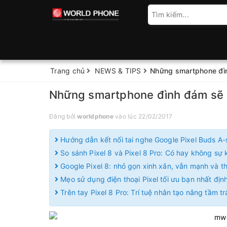
Trang chủ
NEWS & TIPS
Những smartphone đì
Những smartphone đình đám sẽ
Đăng bởi
worldphone
vào lúc 22/02/2017
Hướng dẫn kết nối tai nghe Google Pixel Buds A-
So sánh Pixel 8 và Pixel 8 Pro: Có hay không sự k
Google Pixel 8: nhỏ gọn xinh xắn, vẫn mạnh và 
Mẹo sử dụng điện thoại Pixel tối ưu bạn nhất định
Trên tay Pixel 8 Pro: Trí tuệ nhân tạo nâng tầm t