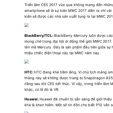
Triển lãm CES 2017 vừa qua không mang đến những đ
smartphone sẽ là sự kiện MWC 2017 diễn ra chỉ vài
kiến sẽ được các nhà sản xuất tung ra tại MWC 20
BlackBerry/TCL:
BlackBerry Mercury luôn được các 
mong chờ trong đại hội di động thế giới MWC 2017. T
tên mã Mercury. Đây là sản phẩm đầu tiên giữa sự h
thiệu chiếc điện thoại này tại MWC năm nay.
HTC:
HTC đang khá trầm lắng. Vị chủ tịch mảng sma
thàng này sẽ không được trang bị Snapdragon 835.
riêng sau khi CES kết thúc. Vì vậy, trong triển lãm
khác, có lẽ đó là VR.
Huawei:
Huawei đã chuẩn bị sẵn sàng để giới thiệu m
khá là khan hiếm. Một số tin đồn cho biết P10 vẫn