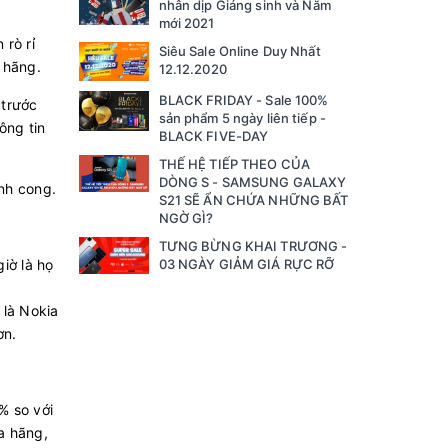
nhân dịp Giáng sinh và Năm
mới 2021
 rò rỉ
Siêu Sale Online Duy Nhất
 hãng.
12.12.2020
BLACK FRIDAY - Sale 100%
 trước
sản phẩm 5 ngày liên tiếp -
ông tin
BLACK FIVE-DAY
THẾ HỆ TIẾP THEO CỦA
DÒNG S - SAMSUNG GALAXY
nh cong.
S21 SẼ ẨN CHỨA NHỮNG BẤT
NGỜ GÌ?
TƯNG BỪNG KHAI TRƯƠNG -
iờ là họ
03 NGÀY GIẢM GIÁ RỰC RỠ
 là Nokia
ơn.
% so với
a hãng,