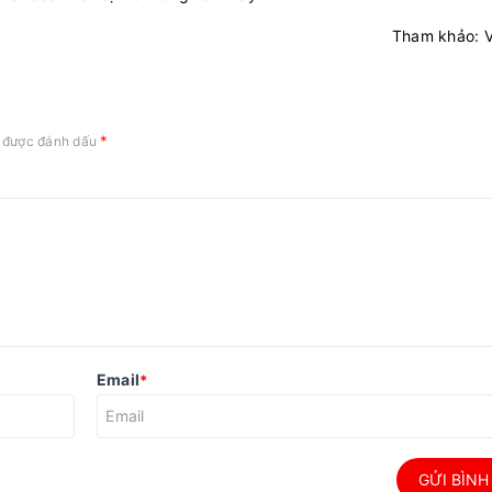
Tham khảo: 
*
c được đánh dấu
Email
*
GỬI BÌNH