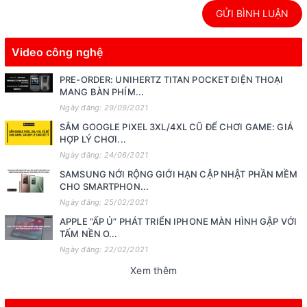
GỬI BÌNH LUẬN
Video công nghệ
PRE-ORDER: UNIHERTZ TITAN POCKET ĐIỆN THOẠI
MANG BÀN PHÍM...
Ngày đăng: 29/09/2021
SẮM GOOGLE PIXEL 3XL/4XL CŨ ĐỂ CHƠI GAME: GIÁ
HỢP LÝ CHƠI...
Ngày đăng: 24/06/2021
SAMSUNG NỚI RỘNG GIỚI HẠN CẬP NHẬT PHẦN MỀM
CHO SMARTPHON...
Ngày đăng: 25/02/2021
APPLE “ẤP Ủ” PHÁT TRIỂN IPHONE MÀN HÌNH GẬP VỚI
TẤM NỀN O...
Ngày đăng: 22/02/2021
Xem thêm