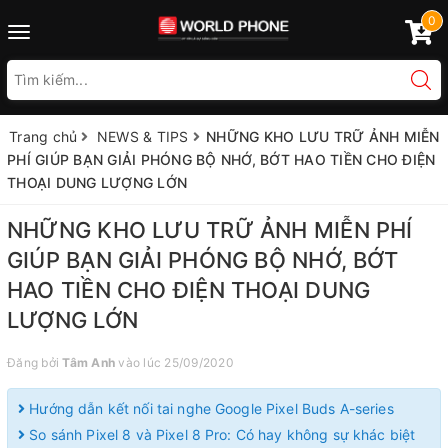
0
Toggle
navigation
Trang chủ
NEWS & TIPS
NHỮNG KHO LƯU TRỮ ẢNH MIỄN
PHÍ GIÚP BẠN GIẢI PHÓNG BỘ NHỚ, BỚT HAO TIỀN CHO ĐIỆN
THOẠI DUNG LƯỢNG LỚN
NHỮNG KHO LƯU TRỮ ẢNH MIỄN PHÍ
GIÚP BẠN GIẢI PHÓNG BỘ NHỚ, BỚT
HAO TIỀN CHO ĐIỆN THOẠI DUNG
LƯỢNG LỚN
Đăng bởi
Tâm Anh
vào lúc 25/09/2020
Hướng dẫn kết nối tai nghe Google Pixel Buds A-series
So sánh Pixel 8 và Pixel 8 Pro: Có hay không sự khác biệt