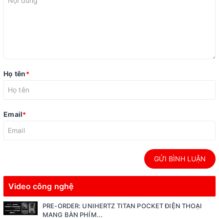
Họ tên
*
Email
*
GỬI BÌNH LUẬN
Video công nghệ
PRE-ORDER: UNIHERTZ TITAN POCKET ĐIỆN THOẠI
MANG BÀN PHÍM...