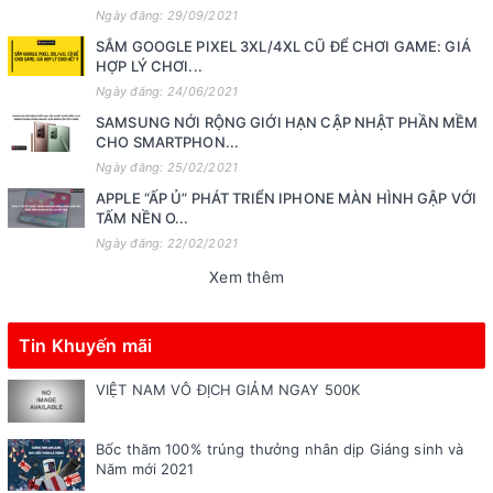
Ngày đăng: 29/09/2021
SẮM GOOGLE PIXEL 3XL/4XL CŨ ĐỂ CHƠI GAME: GIÁ
HỢP LÝ CHƠI...
Ngày đăng: 24/06/2021
SAMSUNG NỚI RỘNG GIỚI HẠN CẬP NHẬT PHẦN MỀM
CHO SMARTPHON...
Ngày đăng: 25/02/2021
APPLE “ẤP Ủ” PHÁT TRIỂN IPHONE MÀN HÌNH GẬP VỚI
TẤM NỀN O...
Ngày đăng: 22/02/2021
Xem thêm
Tin Khuyến mãi
VIỆT NAM VÔ ĐỊCH GIẢM NGAY 500K
Bốc thăm 100% trúng thưởng nhân dịp Giáng sinh và
Năm mới 2021