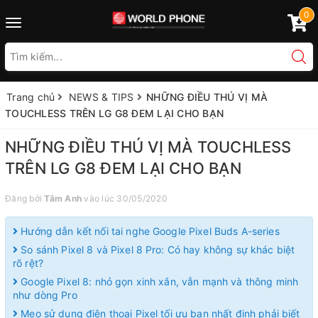
0
Toggle
navigation
Trang chủ
NEWS & TIPS
NHỮNG ĐIỀU THÚ VỊ MÀ
TOUCHLESS TRÊN LG G8 ĐEM LẠI CHO BẠN
NHỮNG ĐIỀU THÚ VỊ MÀ TOUCHLESS
TRÊN LG G8 ĐEM LẠI CHO BẠN
Đăng bởi
Tâm Anh
vào lúc 30/05/2020
Hướng dẫn kết nối tai nghe Google Pixel Buds A-series
So sánh Pixel 8 và Pixel 8 Pro: Có hay không sự khác biệt
rõ rệt?
Google Pixel 8: nhỏ gọn xinh xắn, vẫn mạnh và thông minh
như dòng Pro
Mẹo sử dụng điện thoại Pixel tối ưu bạn nhất định phải biết