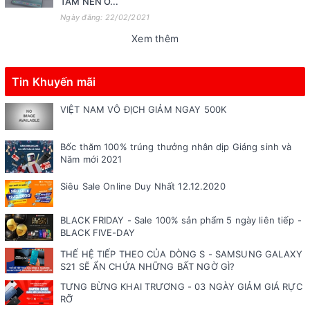
TẤM NỀN O...
Ngày đăng: 22/02/2021
Xem thêm
Tin Khuyến mãi
VIỆT NAM VÔ ĐỊCH GIẢM NGAY 500K
Bốc thăm 100% trúng thưởng nhân dịp Giáng sinh và
Năm mới 2021
Siêu Sale Online Duy Nhất 12.12.2020
BLACK FRIDAY - Sale 100% sản phẩm 5 ngày liên tiếp -
BLACK FIVE-DAY
THẾ HỆ TIẾP THEO CỦA DÒNG S - SAMSUNG GALAXY
S21 SẼ ẨN CHỨA NHỮNG BẤT NGỜ GÌ?
TƯNG BỪNG KHAI TRƯƠNG - 03 NGÀY GIẢM GIÁ RỰC
RỠ