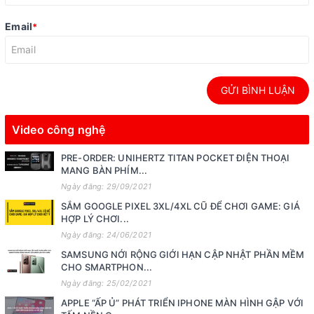
Email
*
GỬI BÌNH LUẬN
Video công nghệ
PRE-ORDER: UNIHERTZ TITAN POCKET ĐIỆN THOẠI
MANG BÀN PHÍM...
Ngày đăng: 29/09/2021
SẮM GOOGLE PIXEL 3XL/4XL CŨ ĐỂ CHƠI GAME: GIÁ
HỢP LÝ CHƠI...
Ngày đăng: 24/06/2021
SAMSUNG NỚI RỘNG GIỚI HẠN CẬP NHẬT PHẦN MỀM
CHO SMARTPHON...
Ngày đăng: 25/02/2021
APPLE “ẤP Ủ” PHÁT TRIỂN IPHONE MÀN HÌNH GẬP VỚI