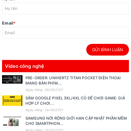
Email
*
GỬI BÌNH LUẬN
Video công nghệ
PRE-ORDER: UNIHERTZ TITAN POCKET ĐIỆN THOẠI
MANG BÀN PHÍM...
Ngày đăng: 29/09/2021
SẮM GOOGLE PIXEL 3XL/4XL CŨ ĐỂ CHƠI GAME: GIÁ
HỢP LÝ CHƠI...
Ngày đăng: 24/06/2021
SAMSUNG NỚI RỘNG GIỚI HẠN CẬP NHẬT PHẦN MỀM
CHO SMARTPHON...
Ngày đăng: 25/02/2021