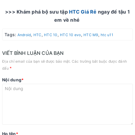
>>> Khám phá bộ sưu tập
HTC Giá Rẻ
ngay để tậu 1
em về nhé
Tags:
,
,
,
,
,
Android
HTC
HTC 10
HTC 10 evo
HTC M9
htc u11
VIẾT BÌNH LUẬN CỦA BẠN
Địa chỉ email của bạn sẽ được bảo mật. Các trường bắt buộc được đánh
*
dấu
Nội dung
*
Họ tên
*