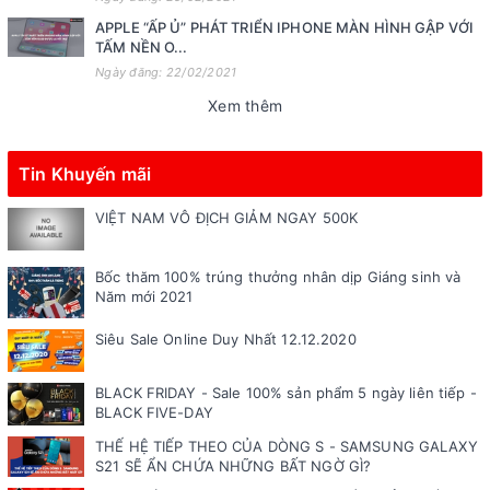
APPLE “ẤP Ủ” PHÁT TRIỂN IPHONE MÀN HÌNH GẬP VỚI
TẤM NỀN O...
Ngày đăng: 22/02/2021
Xem thêm
Tin Khuyến mãi
VIỆT NAM VÔ ĐỊCH GIẢM NGAY 500K
Bốc thăm 100% trúng thưởng nhân dịp Giáng sinh và
Năm mới 2021
Siêu Sale Online Duy Nhất 12.12.2020
BLACK FRIDAY - Sale 100% sản phẩm 5 ngày liên tiếp -
BLACK FIVE-DAY
THẾ HỆ TIẾP THEO CỦA DÒNG S - SAMSUNG GALAXY
S21 SẼ ẨN CHỨA NHỮNG BẤT NGỜ GÌ?