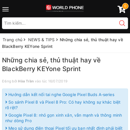
0
Toggle
navigation
Trang chủ
NEWS & TIPS
Những chia sẻ, thủ thuật hay về
BlackBerry KEYone Sprint
Những chia sẻ, thủ thuật hay về
BlackBerry KEYone Sprint
Đăng bởi
Hòa Trần
vào lúc 16/07/2019
Hướng dẫn kết nối tai nghe Google Pixel Buds A-series
So sánh Pixel 8 và Pixel 8 Pro: Có hay không sự khác biệt
rõ rệt?
Google Pixel 8: nhỏ gọn xinh xắn, vẫn mạnh và thông minh
như dòng Pro
Mẹo sử dụng điện thoại Pixel tối ưu bạn nhất định phải biết