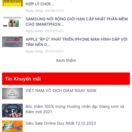
HỢP LÝ CHƠI...
Ngày đăng: 24/06/2021
SAMSUNG NỚI RỘNG GIỚI HẠN CẬP NHẬT PHẦN MỀM
CHO SMARTPHON...
Ngày đăng: 25/02/2021
APPLE “ẤP Ủ” PHÁT TRIỂN IPHONE MÀN HÌNH GẬP VỚI
TẤM NỀN O...
Ngày đăng: 22/02/2021
Xem thêm
Tin Khuyến mãi
VIỆT NAM VÔ ĐỊCH GIẢM NGAY 500K
Bốc thăm 100% trúng thưởng nhân dịp Giáng sinh và
Năm mới 2021
Siêu Sale Online Duy Nhất 12.12.2020