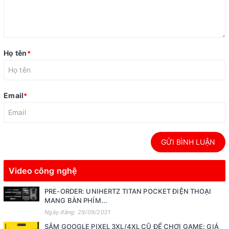
Họ tên
*
Email
*
GỬI BÌNH LUẬN
Video công nghệ
PRE-ORDER: UNIHERTZ TITAN POCKET ĐIỆN THOẠI
MANG BÀN PHÍM...
Ngày đăng: 29/09/2021
SẮM GOOGLE PIXEL 3XL/4XL CŨ ĐỂ CHƠI GAME: GIÁ