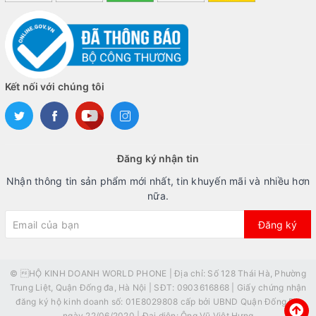
Kết nối với chúng tôi
Đăng ký nhận tin
Nhận thông tin sản phẩm mới nhất, tin khuyến mãi và nhiều hơn
nữa.
Đăng ký
© HỘ KINH DOANH WORLD PHONE | Địa chỉ: Số 128 Thái Hà, Phường
Trung Liệt, Quận Đống đa, Hà Nội | SĐT: 0903616868 | Giấy chứng nhận
đăng ký hộ kinh doanh số: 01E8029808 cấp bởi UBND Quận Đống Đa
ngày 22/06/2020 | Đại diện: Ông Vũ Việt Hưng