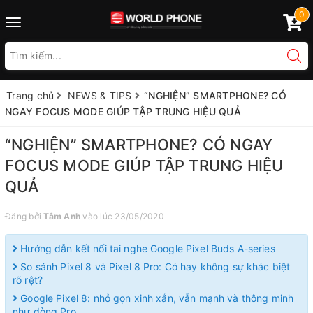
0
Toggle
navigation
Trang chủ
NEWS & TIPS
“NGHIỆN” SMARTPHONE? CÓ
NGAY FOCUS MODE GIÚP TẬP TRUNG HIỆU QUẢ
“NGHIỆN” SMARTPHONE? CÓ NGAY
FOCUS MODE GIÚP TẬP TRUNG HIỆU
QUẢ
Đăng bởi
Tâm Anh
vào lúc 23/05/2020
Hướng dẫn kết nối tai nghe Google Pixel Buds A-series
So sánh Pixel 8 và Pixel 8 Pro: Có hay không sự khác biệt
rõ rệt?
Google Pixel 8: nhỏ gọn xinh xắn, vẫn mạnh và thông minh
như dòng Pro