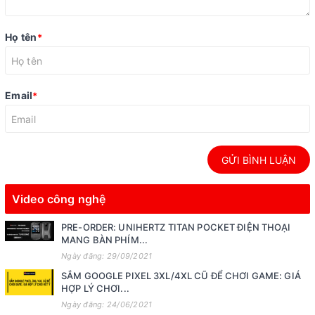
Họ tên
*
Email
*
GỬI BÌNH LUẬN
Video công nghệ
PRE-ORDER: UNIHERTZ TITAN POCKET ĐIỆN THOẠI
MANG BÀN PHÍM...
Ngày đăng: 29/09/2021
SẮM GOOGLE PIXEL 3XL/4XL CŨ ĐỂ CHƠI GAME: GIÁ
HỢP LÝ CHƠI...
Ngày đăng: 24/06/2021