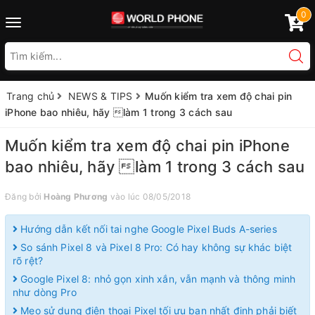
0
Toggle
navigation
Trang chủ
NEWS & TIPS
Muốn kiểm tra xem độ chai pin
iPhone bao nhiêu, hãy làm 1 trong 3 cách sau
Muốn kiểm tra xem độ chai pin iPhone
bao nhiêu, hãy làm 1 trong 3 cách sau
Đăng bởi
Hoàng Phương
vào lúc 08/05/2018
Hướng dẫn kết nối tai nghe Google Pixel Buds A-series
So sánh Pixel 8 và Pixel 8 Pro: Có hay không sự khác biệt
rõ rệt?
Google Pixel 8: nhỏ gọn xinh xắn, vẫn mạnh và thông minh
như dòng Pro
Mẹo sử dụng điện thoại Pixel tối ưu bạn nhất định phải biết