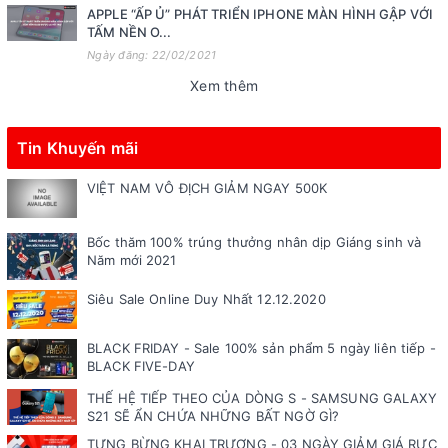
APPLE “ẤP Ủ” PHÁT TRIỂN IPHONE MÀN HÌNH GẬP VỚI
TẤM NỀN O...
Ngày đăng: 22/02/2021
Xem thêm
Tin Khuyến mãi
VIỆT NAM VÔ ĐỊCH GIẢM NGAY 500K
Bốc thăm 100% trúng thưởng nhân dịp Giáng sinh và
Năm mới 2021
Siêu Sale Online Duy Nhất 12.12.2020
BLACK FRIDAY - Sale 100% sản phẩm 5 ngày liên tiếp -
BLACK FIVE-DAY
THẾ HỆ TIẾP THEO CỦA DÒNG S - SAMSUNG GALAXY
S21 SẼ ẨN CHỨA NHỮNG BẤT NGỜ GÌ?
TƯNG BỪNG KHAI TRƯƠNG - 03 NGÀY GIẢM GIÁ RỰC