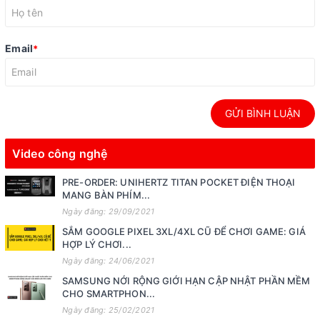
Email
*
GỬI BÌNH LUẬN
Video công nghệ
PRE-ORDER: UNIHERTZ TITAN POCKET ĐIỆN THOẠI
MANG BÀN PHÍM...
Ngày đăng: 29/09/2021
SẮM GOOGLE PIXEL 3XL/4XL CŨ ĐỂ CHƠI GAME: GIÁ
HỢP LÝ CHƠI...
Ngày đăng: 24/06/2021
SAMSUNG NỚI RỘNG GIỚI HẠN CẬP NHẬT PHẦN MỀM
CHO SMARTPHON...
Ngày đăng: 25/02/2021