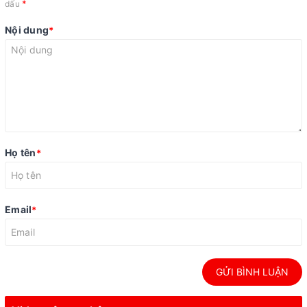
*
dấu
Nội dung
*
Họ tên
*
Email
*
GỬI BÌNH LUẬN