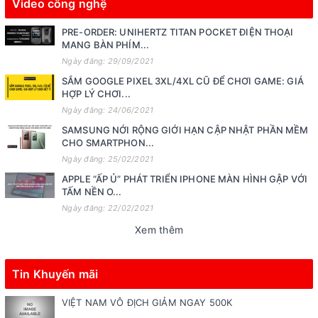
Video công nghệ
PRE-ORDER: UNIHERTZ TITAN POCKET ĐIỆN THOẠI
MANG BÀN PHÍM...
Ngày đăng: 29/09/2021
SẮM GOOGLE PIXEL 3XL/4XL CŨ ĐỂ CHƠI GAME: GIÁ
HỢP LÝ CHƠI...
Ngày đăng: 24/06/2021
SAMSUNG NỚI RỘNG GIỚI HẠN CẬP NHẬT PHẦN MỀM
CHO SMARTPHON...
Ngày đăng: 25/02/2021
APPLE “ẤP Ủ” PHÁT TRIỂN IPHONE MÀN HÌNH GẬP VỚI
TẤM NỀN O...
Ngày đăng: 22/02/2021
Xem thêm
Tin Khuyến mãi
VIỆT NAM VÔ ĐỊCH GIẢM NGAY 500K