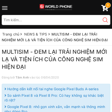
0
Toggle
navigation
Trang chủ
NEWS & TIPS
MULTISIM - ĐEM LẠI TRẢI
NGHIỆM MỚI LẠ VÀ TIỆN ÍCH CỦA CÔNG NGHỆ SIM HIỆN ĐẠI
MULTISIM - ĐEM LẠI TRẢI NGHIỆM MỚI
LẠ VÀ TIỆN ÍCH CỦA CÔNG NGHỆ SIM
HIỆN ĐẠI
Đăng bởi
Tâm Anh
vào lúc 06/04/2020
Hướng dẫn kết nối tai nghe Google Pixel Buds A-series
So sánh Pixel 8 và Pixel 8 Pro: Có hay không sự khác biệt
rõ rệt?
Google Pixel 8: nhỏ gọn xinh xắn, vẫn mạnh và thông minh
như dòng Pro