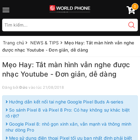
0
Toggle
navigation
Trang chủ
NEWS & TIPS
Mẹo Hay: Tắt màn hình vẫn nghe
được nhạc Youtube - Đơn giản, dễ dàng
Mẹo Hay: Tắt màn hình vẫn nghe được
nhạc Youtube - Đơn giản, dễ dàng
Đăng bởi
Đức
vào lúc 21/08/2018
Hướng dẫn kết nối tai nghe Google Pixel Buds A-series
So sánh Pixel 8 và Pixel 8 Pro: Có hay không sự khác biệt
rõ rệt?
Google Pixel 8: nhỏ gọn xinh xắn, vẫn mạnh và thông minh
như dòng Pro
Mẹo sử dụng điện thoại Pixel tối ưu bạn nhất định phải biết