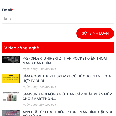
Email
*
GỬI BÌNH LUẬN
Video công nghệ
PRE-ORDER: UNIHERTZ TITAN POCKET ĐIỆN THOẠI
MANG BÀN PHÍM...
Ngày đăng: 29/09/2021
SẮM GOOGLE PIXEL 3XL/4XL CŨ ĐỂ CHƠI GAME: GIÁ
HỢP LÝ CHƠI...
Ngày đăng: 24/06/2021
SAMSUNG NỚI RỘNG GIỚI HẠN CẬP NHẬT PHẦN MỀM
CHO SMARTPHON...
Ngày đăng: 25/02/2021
APPLE “ẤP Ủ” PHÁT TRIỂN IPHONE MÀN HÌNH GẬP VỚI