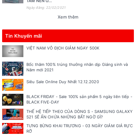
TẤM NỀN O...
Ngày đăng: 22/02/2021
Xem thêm
Tin Khuyến mãi
VIỆT NAM VÔ ĐỊCH GIẢM NGAY 500K
Bốc thăm 100% trúng thưởng nhân dịp Giáng sinh và
Năm mới 2021
Siêu Sale Online Duy Nhất 12.12.2020
BLACK FRIDAY - Sale 100% sản phẩm 5 ngày liên tiếp -
BLACK FIVE-DAY
THẾ HỆ TIẾP THEO CỦA DÒNG S - SAMSUNG GALAXY
S21 SẼ ẨN CHỨA NHỮNG BẤT NGỜ GÌ?
TƯNG BỪNG KHAI TRƯƠNG - 03 NGÀY GIẢM GIÁ RỰC
RỠ