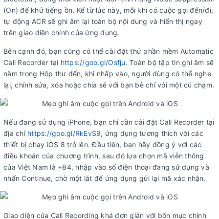
(On) để khử tiếng ồn. Kể từ lúc này, mỗi khi có cuộc gọi đến/đi,
tự động ACR sẽ ghi âm lại toàn bộ nội dung và hiển thị ngay
trên giao diện chính của ứng dụng.
Bên cạnh đó, bạn cũng có thể cài đặt thử phần mềm Automatic
Call Recorder tại
https://goo.gl/Osfju
. Toàn bộ tập tin ghi âm sẽ
nằm trong Hộp thư đến, khi nhấp vào, người dùng có thể nghe
lại, chỉnh sửa, xóa hoặc chia sẻ với bạn bè chỉ với một cú chạm.
Nếu đang sử dụng iPhone, bạn chỉ cần cài đặt Call Recorder tại
địa chỉ
https://goo.gl/RkEvS9
, ứng dụng tương thích với các
thiết bị chạy iOS 8 trở lên. Đầu tiên, bạn hãy đồng ý với các
điều khoản của chương trình, sau đó lựa chọn mã viễn thông
của Việt Nam là +84, nhập vào số điện thoại đang sử dụng và
nhấn Continue, chờ một lát để ứng dụng gửi lại mã xác nhận.
Giao diện của Call Recording khá đơn giản với bốn mục chính