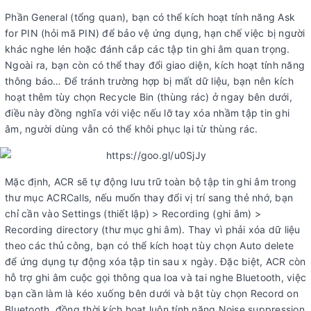
Phần General (tổng quan), bạn có thể kích hoạt tính năng Ask
for PIN (hỏi mã PIN) để bảo vệ ứng dụng, hạn chế việc bị người
khác nghe lén hoặc đánh cắp các tập tin ghi âm quan trọng.
Ngoài ra, bạn còn có thể thay đổi giao diện, kích hoạt tính năng
thông báo… Để tránh trường hợp bị mất dữ liệu, bạn nên kích
hoạt thêm tùy chọn Recycle Bin (thùng rác) ở ngay bên dưới,
điều này đồng nghĩa với việc nếu lỡ tay xóa nhầm tập tin ghi
âm, người dùng vẫn có thể khôi phục lại từ thùng rác.
Mặc định, ACR sẽ tự động lưu trữ toàn bộ tập tin ghi âm trong
thư mục ACRCalls, nếu muốn thay đổi vị trí sang thẻ nhớ, bạn
chỉ cần vào Settings (thiết lập) > Recording (ghi âm) >
Recording directory (thư mục ghi âm). Thay vì phải xóa dữ liệu
theo các thủ công, bạn có thể kích hoạt tùy chọn Auto delete
để ứng dụng tự động xóa tập tin sau x ngày. Đặc biệt, ACR còn
hỗ trợ ghi âm cuộc gọi thông qua loa và tai nghe Bluetooth, việc
bạn cần làm là kéo xuống bên dưới và bật tùy chọn Record on
Bluetooth, đồng thời kích hoạt luôn tính năng Noise suppression