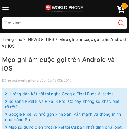
0
Toggle
navigation
Trang chủ
NEWS & TIPS
Mẹo ghi âm cuộc gọi trên Android
và iOS
Mẹo ghi âm cuộc gọi trên Android và
iOS
Đăng bởi
worldphone
vào lúc 15/08/2017
Hướng dẫn kết nối tai nghe Google Pixel Buds A-series
So sánh Pixel 8 và Pixel 8 Pro: Có hay không sự khác biệt
rõ rệt?
Google Pixel 8: nhỏ gọn xinh xắn, vẫn mạnh và thông minh
như dòng Pro
Mẹo sử dụng điện thoại Pixel tối ưu bạn nhất định phải biết