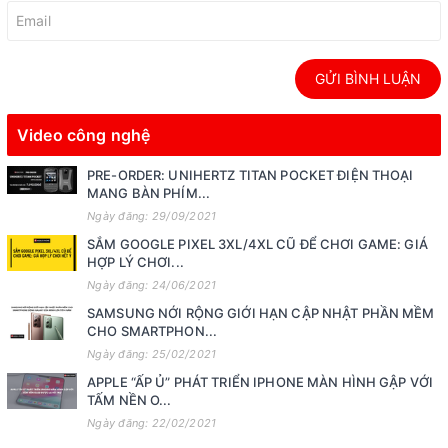
GỬI BÌNH LUẬN
Video công nghệ
PRE-ORDER: UNIHERTZ TITAN POCKET ĐIỆN THOẠI
MANG BÀN PHÍM...
Ngày đăng: 29/09/2021
SẮM GOOGLE PIXEL 3XL/4XL CŨ ĐỂ CHƠI GAME: GIÁ
HỢP LÝ CHƠI...
Ngày đăng: 24/06/2021
SAMSUNG NỚI RỘNG GIỚI HẠN CẬP NHẬT PHẦN MỀM
CHO SMARTPHON...
Ngày đăng: 25/02/2021
APPLE “ẤP Ủ” PHÁT TRIỂN IPHONE MÀN HÌNH GẬP VỚI
TẤM NỀN O...
Ngày đăng: 22/02/2021