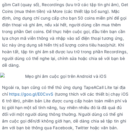
gồm Call (quay số), Recordings (lưu trữ các tập tin ghi âm), Get
Coins (mua thêm tiền) và More (các thiết lập bổ sung). Mặc
định, ứng dụng chỉ cung cấp cho bạn 50 coins miễn phí để gọi
điện thoại và ghi âm, nếu xài hết, người dùng cần mua thêm
trong phần Get coins. Để thực hiện cuộc gọi, đầu tiên bạn cần
lựa chọn mã viễn thông và nhập vào số điện thoại tương ứng,
lúc này ứng dụng sẽ hiển thị số lượng coins tiêu hao/phút. Khi
hoàn tất, tập tin ghi âm sẽ được lưu trữ trong phần Recordings,
người dùng có thể nghe lại, chỉnh sửa hoặc chia sẻ với bạn bè
dễ dàng.
Ngoài ra, bạn cũng có thể thử ứng dụng TapeACall Lite tại địa
chỉ
https://goo.gl/E0CxvS
(tương thích với các thiết bị chạy iOS
6 trở lên), phiên bản Lite được cung cấp hoàn toàn miễn phí và
bị giới hạn một số tính năng, tuy nhiên nhiêu đó là đã quá đủ
đối với một người dùng thông thường. Người dùng có thể ghi
âm cuộc gọi đến/đi không giới hạn, dễ dàng chia sẻ tập tin ghi
âm với bạn bè thông qua Facebook, Twitter hoặc văn bản.