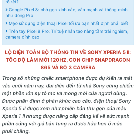
rõ rệt?
Google Pixel 8: nhỏ gọn xinh xắn, vẫn mạnh và thông minh
như dòng Pro
Mẹo sử dụng điện thoại Pixel tối ưu bạn nhất định phải biết
Trên tay Pixel 8 Pro: Trí tuệ nhân tạo nâng tầm trải nghiệm,
camera đỉnh cao
LỘ DIỆN TOÀN BỘ THÔNG TIN VỀ SONY XPERIA 5 II:
TỐC ĐỘ LÀM MỚI 120HZ, CON CHIP SNAPDRAGON
865 VÀ BỘ 3 CAMERA
Trong số những chiếc smartphone được dự kiến ra mắt
vào cuối năm nay, đại diện đến từ nhà Sony cũng chiếm
một phần lớn sự tò mò và mong mỏi của người dùng.
Được phân định ở phân khúc cao cấp, điện thoại Sony
Xperia 5 II được xem như phiên bản thu gọn của mẫu
Xperia 1 II nhưng được nâng cấp đáng kể về sức mạnh
phần cứng với giá bán tung ra được hứa hẹn ở mức
phải chăng.