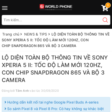
0
Toggle
navigation
Trang chủ
NEWS & TIPS
LỘ DIỆN TOÀN BỘ THÔNG TIN VỀ
SONY XPERIA 5 II: TỐC ĐỘ LÀM MỚI 120HZ, CON
CHIP SNAPDRAGON 865 VÀ BỘ 3 CAMERA
LỘ DIỆN TOÀN BỘ THÔNG TIN VỀ SONY
XPERIA 5 II: TỐC ĐỘ LÀM MỚI 120HZ,
CON CHIP SNAPDRAGON 865 VÀ BỘ 3
CAMERA
Đăng bởi
Tâm Anh
vào lúc 30/09/2020
Hướng dẫn kết nối tai nghe Google Pixel Buds A-series
So sánh Pixel 8 và Pixel 8 Pro: Có hay không sự khác biệt