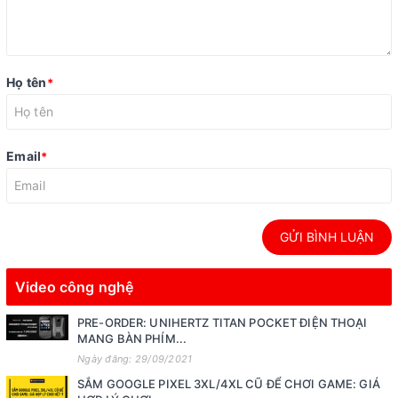
Họ tên
*
Email
*
GỬI BÌNH LUẬN
Video công nghệ
PRE-ORDER: UNIHERTZ TITAN POCKET ĐIỆN THOẠI
MANG BÀN PHÍM...
Ngày đăng: 29/09/2021
SẮM GOOGLE PIXEL 3XL/4XL CŨ ĐỂ CHƠI GAME: GIÁ