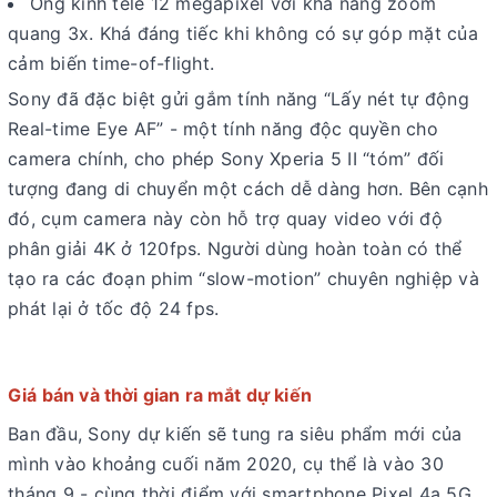
Ống kính tele 12 megapixel với khả năng zoom
quang 3x. Khá đáng tiếc khi không có sự góp mặt của
cảm biến time-of-flight.
Sony đã đặc biệt gửi gắm tính năng “Lấy nét tự động
Real-time Eye AF” - một tính năng độc quyền cho
camera chính, cho phép Sony Xperia 5 II “tóm” đối
tượng đang di chuyển một cách dễ dàng hơn. Bên cạnh
đó, cụm camera này còn hỗ trợ quay video với độ
phân giải 4K ở 120fps. Người dùng hoàn toàn có thể
tạo ra các đoạn phim “slow-motion” chuyên nghiệp và
phát lại ở tốc độ 24 fps.
Giá bán và thời gian ra mắt dự kiến
Ban đầu, Sony dự kiến sẽ tung ra siêu phẩm mới của
mình vào khoảng cuối năm 2020, cụ thể là vào 30
tháng 9 - cùng thời điểm với smartphone Pixel 4a 5G