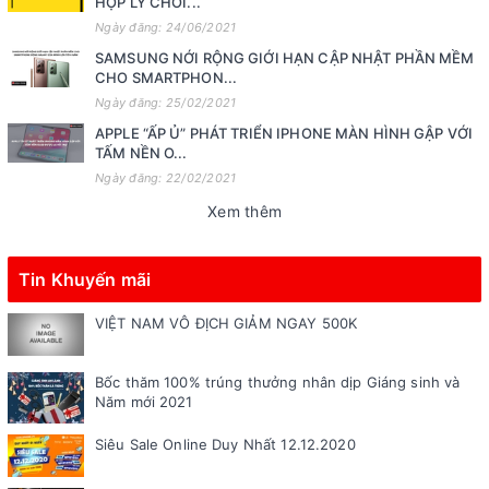
HỢP LÝ CHƠI...
Ngày đăng: 24/06/2021
SAMSUNG NỚI RỘNG GIỚI HẠN CẬP NHẬT PHẦN MỀM
CHO SMARTPHON...
Ngày đăng: 25/02/2021
APPLE “ẤP Ủ” PHÁT TRIỂN IPHONE MÀN HÌNH GẬP VỚI
TẤM NỀN O...
Ngày đăng: 22/02/2021
Xem thêm
Tin Khuyến mãi
VIỆT NAM VÔ ĐỊCH GIẢM NGAY 500K
Bốc thăm 100% trúng thưởng nhân dịp Giáng sinh và
Năm mới 2021
Siêu Sale Online Duy Nhất 12.12.2020