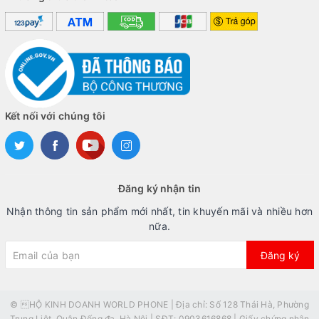
Kết nối với chúng tôi
Đăng ký nhận tin
Nhận thông tin sản phẩm mới nhất, tin khuyến mãi và nhiều hơn
nữa.
Đăng ký
© HỘ KINH DOANH WORLD PHONE | Địa chỉ: Số 128 Thái Hà, Phường
Trung Liệt, Quận Đống đa, Hà Nội | SĐT: 0903616868 | Giấy chứng nhận