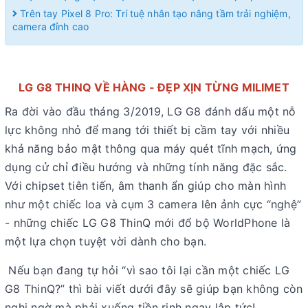
Trên tay Pixel 8 Pro: Trí tuệ nhân tạo nâng tầm trải nghiệm,
camera đỉnh cao
LG G8 THINQ VỀ HÀNG - ĐẸP XỊN TỪNG MILIMET
Ra đời vào đầu tháng 3/2019, LG G8 đánh dấu một nỗ
lực không nhỏ để mang tới thiết bị cầm tay với nhiều
khả năng bảo mật thông qua máy quét tĩnh mạch, ứng
dụng cử chỉ điều hướng và những tính năng đặc sắc.
Với chipset tiên tiến, âm thanh ẩn giúp cho màn hình
như một chiếc loa và cụm 3 camera lên ảnh cực “nghệ”
- những chiếc LG G8 ThinQ mới đổ bộ WorldPhone là
một lựa chọn tuyệt vời dành cho bạn.
Nếu bạn đang tự hỏi “vì sao tôi lại cần một chiếc LG
G8 ThinQ?” thì bài viết dưới đây sẽ giúp bạn không còn
nghi ngờ mà phải xuống tiền rinh ngay lập tức!