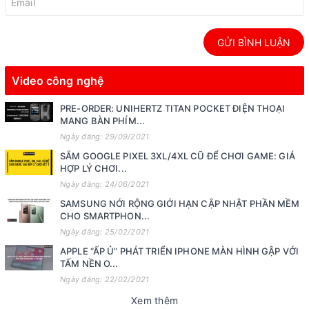
GỬI BÌNH LUẬN
Video công nghệ
PRE-ORDER: UNIHERTZ TITAN POCKET ĐIỆN THOẠI
MANG BÀN PHÍM...
Ngày đăng: 29/09/2021
SẮM GOOGLE PIXEL 3XL/4XL CŨ ĐỂ CHƠI GAME: GIÁ
HỢP LÝ CHƠI...
Ngày đăng: 24/06/2021
SAMSUNG NỚI RỘNG GIỚI HẠN CẬP NHẬT PHẦN MỀM
CHO SMARTPHON...
Ngày đăng: 25/02/2021
APPLE “ẤP Ủ” PHÁT TRIỂN IPHONE MÀN HÌNH GẬP VỚI
TẤM NỀN O...
Ngày đăng: 22/02/2021
Xem thêm