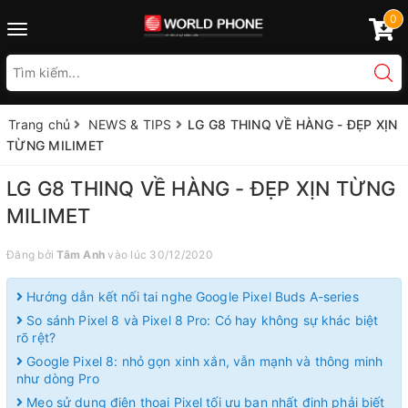
0
Toggle
navigation
Trang chủ
NEWS & TIPS
LG G8 THINQ VỀ HÀNG - ĐẸP XỊN
TỪNG MILIMET
LG G8 THINQ VỀ HÀNG - ĐẸP XỊN TỪNG
MILIMET
Đăng bởi
Tâm Anh
vào lúc 30/12/2020
Hướng dẫn kết nối tai nghe Google Pixel Buds A-series
So sánh Pixel 8 và Pixel 8 Pro: Có hay không sự khác biệt
rõ rệt?
Google Pixel 8: nhỏ gọn xinh xắn, vẫn mạnh và thông minh
như dòng Pro
Mẹo sử dụng điện thoại Pixel tối ưu bạn nhất định phải biết