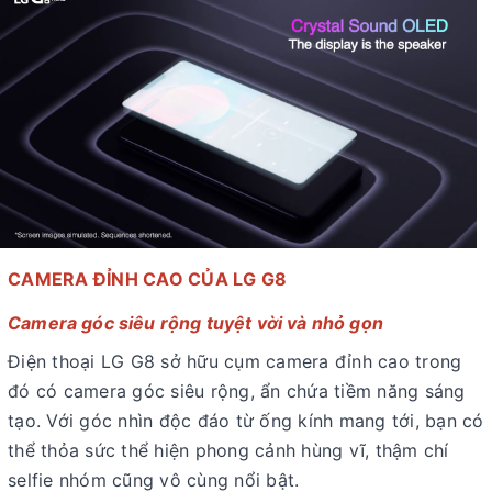
CAMERA ĐỈNH CAO CỦA LG G8
Camera góc siêu rộng tuyệt vời và nhỏ gọn
Điện thoại LG G8 sở hữu cụm camera đỉnh cao trong
đó có camera góc siêu rộng, ẩn chứa tiềm năng sáng
tạo. Với góc nhìn độc đáo từ ống kính mang tới, bạn có
thể thỏa sức thể hiện phong cảnh hùng vĩ, thậm chí
selfie nhóm cũng vô cùng nổi bật.