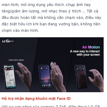
màn hình, mở ứng dụng yêu thích. chụp ảnh hay
tăng/giảm âm lượng, mở nhạc theo ý thích … Tất cả
đều được hoàn tất mà không cần chạm vào, điều này
đặc biệt hữu ích khi bạn đang vướng bận, không tiện
chạm vào màn hình.
Hỗ trợ nhận dạng khuôn mặt Face ID
Với sự vạn năng của camera Z ToF, điện thoại LG G8