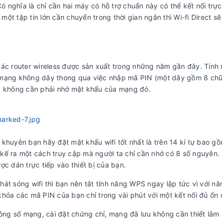
ó nghĩa là chỉ cần hai máy có hỗ trợ chuẩn này có thể kết nối trực
t tập tin lớn cần chuyển trong thời gian ngắn thì Wi-fi Direct sẽ
các router wireless được sản xuất trong những năm gần đây. Tính
 mạng không dây thong qua việc nhập mã PIN (một dãy gồm 8 chữ
mà không cần phải nhớ mật khẩu của mạng đó.
khuyên bạn hãy đặt mật khẩu wifi tốt nhất là trên 14 kí tự bao g
t kế ra một cách truy cập mà người ta chỉ cần nhớ có 8 số nguyên.
ợc dán trực tiếp vào thiết bị của bạn.
át sóng wifi thì bạn nên tắt tính năng WPS ngay lập tức vì với nă
hóa các mã PIN của bạn chỉ trong vài phút với một kết nối đủ ổn 
hông số mạng, cài đặt chứng chỉ, mạng đã lưu không cần thiết lắm