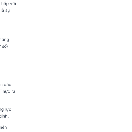
 tiếp với
 là sự
 năng
 số)
ồm các
 Thực ra
ng lực
định.
 nên