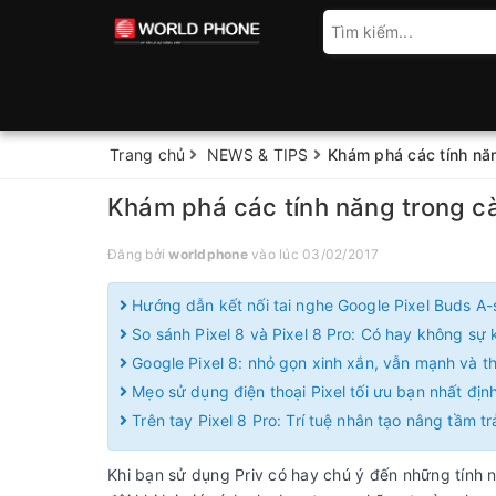
Trang chủ
NEWS & TIPS
Khám phá các tính năng
Khám phá các tính năng trong cài
Đăng bởi
worldphone
vào lúc 03/02/2017
Hướng dẫn kết nối tai nghe Google Pixel Buds A-
So sánh Pixel 8 và Pixel 8 Pro: Có hay không sự k
Google Pixel 8: nhỏ gọn xinh xắn, vẫn mạnh và 
Mẹo sử dụng điện thoại Pixel tối ưu bạn nhất định
Trên tay Pixel 8 Pro: Trí tuệ nhân tạo nâng tầm t
Khi bạn sử dụng Priv có hay chú ý đến những tính 