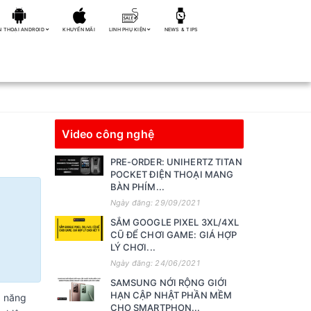
N THOẠI ANDROID
KHUYẾN MÃI
LINH PHỤ KIỆN
NEWS & TIPS
Video công nghệ
PRE-ORDER: UNIHERTZ TITAN
POCKET ĐIỆN THOẠI MANG
BÀN PHÍM...
Ngày đăng: 29/09/2021
SẮM GOOGLE PIXEL 3XL/4XL
CŨ ĐỂ CHƠI GAME: GIÁ HỢP
LÝ CHƠI...
Ngày đăng: 24/06/2021
SAMSUNG NỚI RỘNG GIỚI
HẠN CẬP NHẬT PHẦN MỀM
h năng
CHO SMARTPHON...