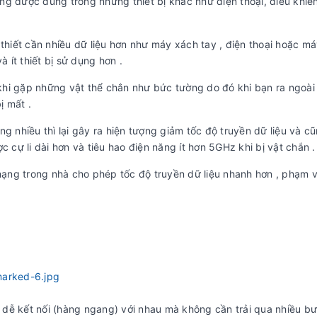
ng được dùng trong những thiết bị khác như điện thoại, điều khi
iết cần nhiều dữ liệu hơn như máy xách tay , điện thoại hoặc má
à ít thiết bị sử dụng hơn .
hi gặp những vật thể chắn như bức tường do đó khi bạn ra ngoài
ị mất .
nhiều thì lại gây ra hiện tượng giảm tốc độ truyền dữ liệu và c
 cự li dài hơn và tiêu hao điện năng ít hơn 5GHz khi bị vật chắn .
ng trong nhà cho phép tốc độ truyền dữ liệu nhanh hơn , phạm v
ể dễ kết nối (hàng ngang) với nhau mà không cần trải qua nhiều bư