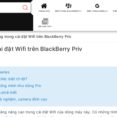
TRANG CHỦ
ĐIỆN THOẠI BLACKBERRY
ĐIỆN THOẠI GOOGLE
ĐIỆ
ĐỒ CHƠI SỐ
 trong cài đặt Wifi trên BlackBerry Priv
 đặt Wifi trên BlackBerry Priv
series
hác biệt rõ rệt?
thông minh như dòng Pro
 phải biết
rải nghiệm, camera đỉnh cao
năng nâng cao trong cài đặt Wifi của dòng máy này. Có những tín