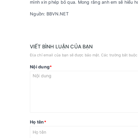
mình xin phép bỏ qua. Mong rằng anh em sẽ hiểu hơn
Nguồn: BBVN.NET
VIẾT BÌNH LUẬN CỦA BẠN
Địa chỉ email của bạn sẽ được bảo mật. Các trường bắt buộ
Nội dung
*
Họ tên
*