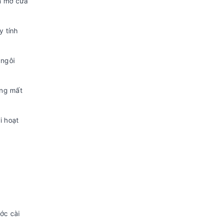
ển mở cửa
y tính
 ngôi
ũng mất
i hoạt
ớc cài