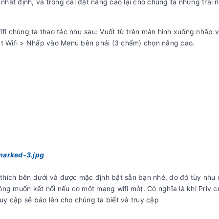
 nhất định, và trong cài đặt nâng cao lại cho chúng ta những trải 
ifi chúng ta thao tác như sau: Vuốt từ trên màn hình xuống nhấp 
ặt Wifi > Nhấp vào Menu bên phải (3 chấm) chọn nâng cao.
ú thích bên dưới và được mặc định bật sẵn bạn nhé, do đó tùy nhu
ng muốn kết nối nếu có một mạng wifi mở). Có nghĩa là khi Priv c
y cập sẽ báo lên cho chúng ta biết và truy cập