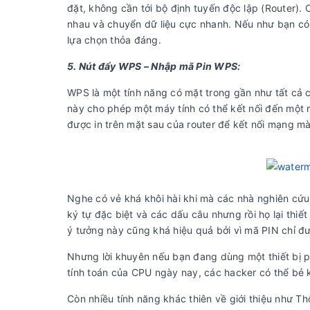
đặt, không cần tới bộ định tuyến độc lập (Router). C
nhau và chuyển dữ liệu cực nhanh. Nếu như bạn có mộ
lựa chọn thỏa đáng.
5. Nút đẩy WPS – Nhập mã Pin WPS:
WPS là một tính năng có mặt trong gần như tất cả 
này cho phép một máy tính có thể kết nối đến một
được in trên mặt sau của router để kết nối mạng 
Nghe có vẻ khá khôi hài khi mà các nhà nghiên cứu 
ký tự đặc biệt và các dấu câu nhưng rồi họ lại thiế
ý tưởng này cũng khá hiệu quả bởi vì mã PIN chỉ đư
Nhưng lời khuyên nếu bạn đang dùng một thiết bị ph
tính toán của CPU ngày nay, các hacker có thể bẻ k
Còn nhiều tính năng khác thiên về giới thiệu như T