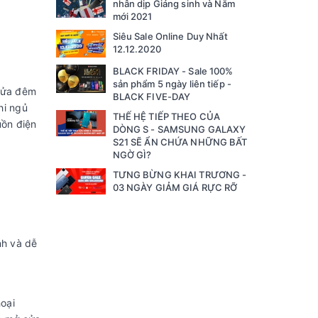
nhân dịp Giáng sinh và Năm
mới 2021
Siêu Sale Online Duy Nhất
12.12.2020
BLACK FRIDAY - Sale 100%
sản phẩm 5 ngày liên tiếp -
 nửa đêm
BLACK FIVE-DAY
hi ngủ
THẾ HỆ TIẾP THEO CỦA
uồn điện
DÒNG S - SAMSUNG GALAXY
S21 SẼ ẨN CHỨA NHỮNG BẤT
NGỜ GÌ?
TƯNG BỪNG KHAI TRƯƠNG -
03 NGÀY GIẢM GIÁ RỰC RỠ
nh và dễ
oại