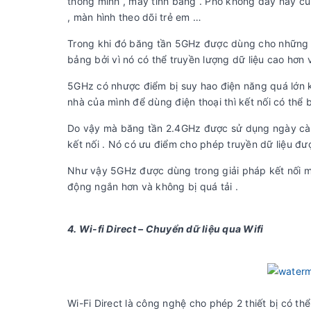
thông minh , máy tính bảng . Phổ không dây này cũ
, màn hình theo dõi trẻ em …
Trong khi đó băng tần 5GHz được dùng cho những th
bảng bởi vì nó có thể truyền lượng dữ liệu cao hơn v
5GHz có nhược điểm bị suy hao điện năng quá lớn k
nhà của mình để dùng điện thoại thì kết nối có thể b
Do vậy mà băng tần 2.4GHz được sử dụng ngày càng 
kết nối . Nó có ưu điểm cho phép truyền dữ liệu được
Như vậy 5GHz được dùng trong giải pháp kết nối mạ
động ngắn hơn và không bị quá tải .
4. Wi-fi Direct – Chuyển dữ liệu qua Wifi
Wi-Fi Direct là công nghệ cho phép 2 thiết bị có th