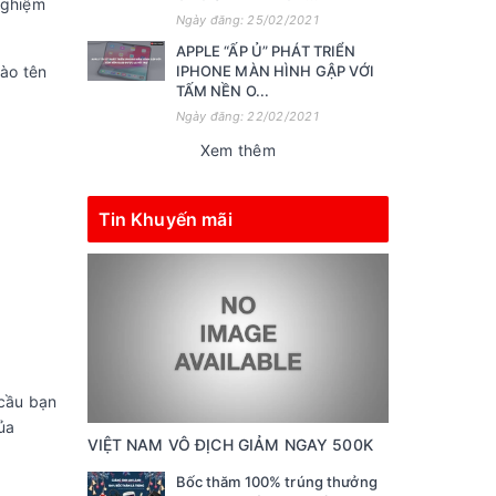
nghiệm
Ngày đăng: 25/02/2021
APPLE “ẤP Ủ” PHÁT TRIỂN
vào tên
IPHONE MÀN HÌNH GẬP VỚI
TẤM NỀN O...
Ngày đăng: 22/02/2021
Xem thêm
Tin Khuyến mãi
 cầu bạn
ủa
VIỆT NAM VÔ ĐỊCH GIẢM NGAY 500K
Bốc thăm 100% trúng thưởng