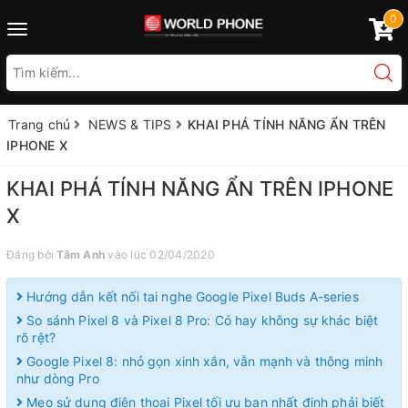
0
Toggle
navigation
Trang chủ
NEWS & TIPS
KHAI PHÁ TÍNH NĂNG ẨN TRÊN
IPHONE X
KHAI PHÁ TÍNH NĂNG ẨN TRÊN IPHONE
X
Đăng bởi
Tâm Anh
vào lúc 02/04/2020
Hướng dẫn kết nối tai nghe Google Pixel Buds A-series
So sánh Pixel 8 và Pixel 8 Pro: Có hay không sự khác biệt
rõ rệt?
Google Pixel 8: nhỏ gọn xinh xắn, vẫn mạnh và thông minh
như dòng Pro
Mẹo sử dụng điện thoại Pixel tối ưu bạn nhất định phải biết