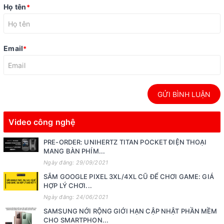
Họ tên
*
Email
*
GỬI BÌNH LUẬN
Video công nghệ
PRE-ORDER: UNIHERTZ TITAN POCKET ĐIỆN THOẠI
MANG BÀN PHÍM...
Ngày đăng: 29/09/2021
SẮM GOOGLE PIXEL 3XL/4XL CŨ ĐỂ CHƠI GAME: GIÁ
HỢP LÝ CHƠI...
Ngày đăng: 24/06/2021
SAMSUNG NỚI RỘNG GIỚI HẠN CẬP NHẬT PHẦN MỀM
CHO SMARTPHON...