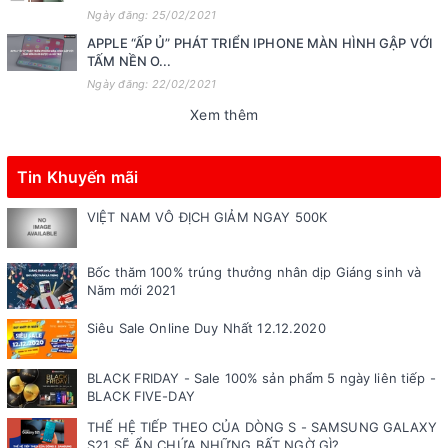
Ngày đăng: 25/02/2021
APPLE “ẤP Ủ” PHÁT TRIỂN IPHONE MÀN HÌNH GẬP VỚI
TẤM NỀN O...
Ngày đăng: 22/02/2021
Xem thêm
Tin Khuyến mãi
VIỆT NAM VÔ ĐỊCH GIẢM NGAY 500K
Bốc thăm 100% trúng thưởng nhân dịp Giáng sinh và
Năm mới 2021
Siêu Sale Online Duy Nhất 12.12.2020
BLACK FRIDAY - Sale 100% sản phẩm 5 ngày liên tiếp -
BLACK FIVE-DAY
THẾ HỆ TIẾP THEO CỦA DÒNG S - SAMSUNG GALAXY
S21 SẼ ẨN CHỨA NHỮNG BẤT NGỜ GÌ?