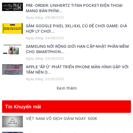
PRE-ORDER: UNIHERTZ TITAN POCKET ĐIỆN THOẠI
MANG BÀN PHÍM...
Ngày đăng: 29/09/2021
SẮM GOOGLE PIXEL 3XL/4XL CŨ ĐỂ CHƠI GAME: GIÁ
HỢP LÝ CHƠI...
Ngày đăng: 24/06/2021
SAMSUNG NỚI RỘNG GIỚI HẠN CẬP NHẬT PHẦN MỀM
CHO SMARTPHON...
Ngày đăng: 25/02/2021
APPLE “ẤP Ủ” PHÁT TRIỂN IPHONE MÀN HÌNH GẬP VỚI
TẤM NỀN O...
Ngày đăng: 22/02/2021
Xem thêm
Tin Khuyến mãi
VIỆT NAM VÔ ĐỊCH GIẢM NGAY 500K