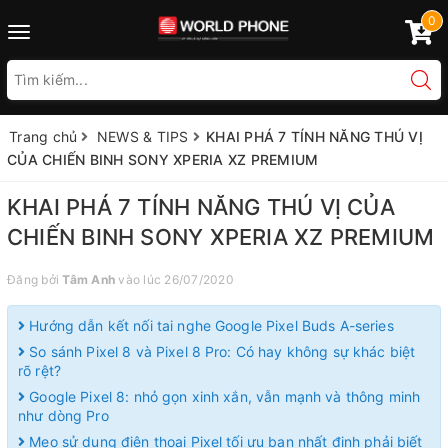
0
Toggle
navigation
Trang chủ
NEWS & TIPS
KHAI PHÁ 7 TÍNH NĂNG THÚ VỊ
CỦA CHIẾN BINH SONY XPERIA XZ PREMIUM
KHAI PHÁ 7 TÍNH NĂNG THÚ VỊ CỦA
CHIẾN BINH SONY XPERIA XZ PREMIUM
Đăng bởi
Tâm Anh
vào lúc 26/07/2020
Hướng dẫn kết nối tai nghe Google Pixel Buds A-series
So sánh Pixel 8 và Pixel 8 Pro: Có hay không sự khác biệt
rõ rệt?
Google Pixel 8: nhỏ gọn xinh xắn, vẫn mạnh và thông minh
như dòng Pro
Mẹo sử dụng điện thoại Pixel tối ưu bạn nhất định phải biết