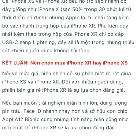
Cả iPhone XS và iPhone XR đều hỗ trợ sạc nhanh có
dây giống như iPhone X (sạc 50% trong 30 phút kể từ
thời điểm cố định), nhưng Apple lại từ chối tặng kèm
bộ sạc nhanh trong hộp của iPhone XR. Phụ kiện duy
nhất kèm theo trong hộp của iPhone XR chỉ có cáp
USB-C sang Lightning, đây sẽ là một trong những thiếu
sót khiến người dùng không hài lòng.
KẾT LUẬN: Nên chọn mua iPhone XR hay iPhone XS
Nói về mức giá, hiển nhiên có sự phân biệt rõ rệt giữa
iPhone XS và iPhone XR. Đối với nhiều người dùng,
phiên bản giá rẻ iPhone XR là sự lựa chọn đáng giá.
Nếu bạn muốn trải nghiệm màn hình lớn, dung lượng
pin trâu, Face ID nhanh nhạy hơn và sở hữu con chip
Appl A12 Bionic cùng những tính năng hiện cũng như
mới nhất thì iPhone XR sẽ là lựa chọn đúng đắn.