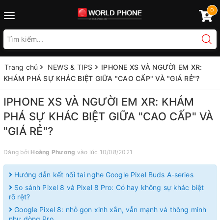
0
Toggle
navigation
Trang chủ
NEWS & TIPS
IPHONE XS VÀ NGƯỜI EM XR:
KHÁM PHÁ SỰ KHÁC BIỆT GIỮA "CAO CẤP" VÀ "GIÁ RẺ"?
IPHONE XS VÀ NGƯỜI EM XR: KHÁM
PHÁ SỰ KHÁC BIỆT GIỮA "CAO CẤP" VÀ
"GIÁ RẺ"?
Đăng bởi
Hoàng Phương
vào lúc 10/08/2021
Hướng dẫn kết nối tai nghe Google Pixel Buds A-series
So sánh Pixel 8 và Pixel 8 Pro: Có hay không sự khác biệt
rõ rệt?
Google Pixel 8: nhỏ gọn xinh xắn, vẫn mạnh và thông minh
như dòng Pro