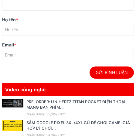
Họ tên
*
Email
*
GỬI BÌNH LUẬN
Video công nghệ
PRE-ORDER: UNIHERTZ TITAN POCKET ĐIỆN THOẠI
MANG BÀN PHÍM...
Ngày đăng: 29/09/2021
SẮM GOOGLE PIXEL 3XL/4XL CŨ ĐỂ CHƠI GAME: GIÁ
HỢP LÝ CHƠI...
Ngày đăng: 24/06/2021