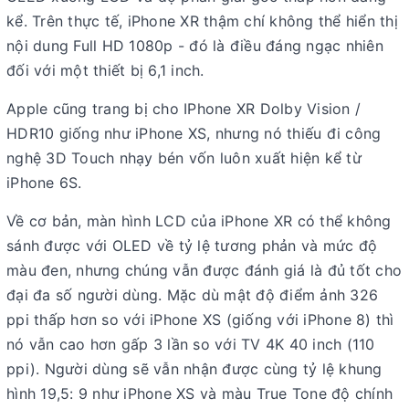
kể. Trên thực tế, iPhone XR thậm chí không thể hiển thị
nội dung Full HD 1080p - đó là điều đáng ngạc nhiên
đối với một thiết bị 6,1 inch.
Apple cũng trang bị cho IPhone XR Dolby Vision /
HDR10 giống như iPhone XS, nhưng nó thiếu đi công
nghệ 3D Touch nhạy bén vốn luôn xuất hiện kể từ
iPhone 6S.
Về cơ bản, màn hình LCD của iPhone XR có thể không
sánh được với OLED về tỷ lệ tương phản và mức độ
màu đen, nhưng chúng vẫn được đánh giá là đủ tốt cho
đại đa số người dùng. Mặc dù mật độ điểm ảnh 326
ppi thấp hơn so với iPhone XS (giống với iPhone 8) thì
nó vẫn cao hơn gấp 3 lần so với TV 4K 40 inch (110
ppi). Người dùng sẽ vẫn nhận được cùng tỷ lệ khung
hình 19,5: 9 như iPhone XS và màu True Tone độ chính