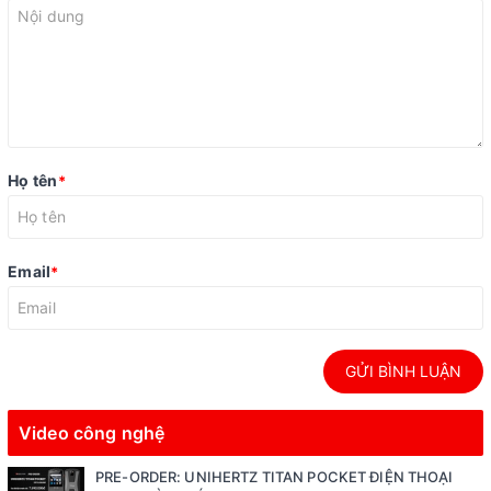
Họ tên
*
Email
*
GỬI BÌNH LUẬN
Video công nghệ
PRE-ORDER: UNIHERTZ TITAN POCKET ĐIỆN THOẠI