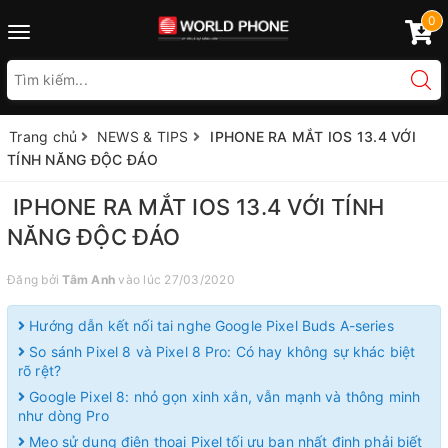
0
Toggle
navigation
Trang chủ
NEWS & TIPS
IPHONE RA MẮT IOS 13.4 VỚI
TÍNH NĂNG ĐỘC ĐÁO
IPHONE RA MẮT IOS 13.4 VỚI TÍNH
NĂNG ĐỘC ĐÁO
Đăng bởi
Tâm Anh
vào lúc 27/03/2020
Hướng dẫn kết nối tai nghe Google Pixel Buds A-series
So sánh Pixel 8 và Pixel 8 Pro: Có hay không sự khác biệt
rõ rệt?
Google Pixel 8: nhỏ gọn xinh xắn, vẫn mạnh và thông minh
như dòng Pro
Mẹo sử dụng điện thoại Pixel tối ưu bạn nhất định phải biết