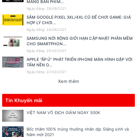
MANG BÀN PHÍM...
Ngày đăng: 29/09/2021
SẮM GOOGLE PIXEL 3XL/4XL CŨ ĐỂ CHƠI GAME: GIÁ
HỢP LÝ CHƠI...
Ngày đăng: 24/06/2021
SAMSUNG NỚI RỘNG GIỚI HẠN CẬP NHẬT PHẦN MỀM
CHO SMARTPHON...
Ngày đăng: 25/02/2021
APPLE “ẤP Ủ” PHÁT TRIỂN IPHONE MÀN HÌNH GẬP VỚI
TẤM NỀN O...
Ngày đăng: 22/02/2021
Xem thêm
Tin Khuyến mãi
VIỆT NAM VÔ ĐỊCH GIẢM NGAY 500K
Bốc thăm 100% trúng thưởng nhân dịp Giáng sinh và
Năm mới 2021